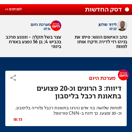
דסק החדשות
לידור סולטן
מערכת היום
07:14
07:22
כתב האישום הוגש: פיתו את
עצר בשל תקלה - ונפגע מרכב
בניהו רזי לדירה ודקרו אותו
בכביש 4; בן 56 נפצע באורח
למוות
בינוני
מערכת היום
דיווח: 3 הרוגים וכ-20 פצועים
בתאונת רכבל בליסבון
לפחות שלושה בני אדם נהרגו בתאונת רכבל גלוריה בליסבון,
וכ-20 נפצעו, כך דווח ב-CNN פורטוגל.
18:13