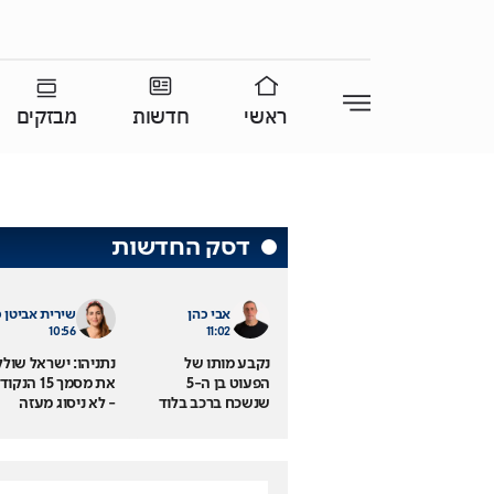
ראשי
חדשות
מבזקים
דסק החדשות
אבי כהן
שירית אביטן כ
10:56
11:02
נקבע מותו של
נתניהו: ישראל שול
הפעוט בן ה-5
את מסמך 15 הנק
שנשכח ברכב בלוד
- לא ניסוג מעזה