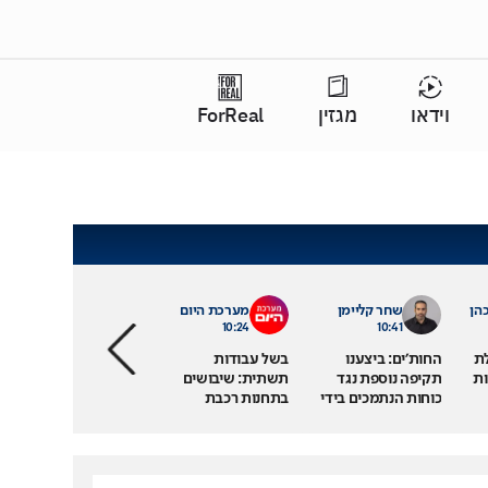
וידאו
מגזין
ForReal
הן
שחר קליימן
מערכת היום
10:24
10:41
לת
החות'ים: ביצענו
בשל עבודות
ודות
תקיפה נוספת נגד
תשתית: שיבושים
כוחות הנתמכים בידי
בתחנות רכבת
סעודיה
ישראל בצפון ב-20-
22.8