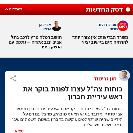
דסק החדשות
מערכת היום
אבי כהן
09:47
10:08
משרד הבריאות: אין צורך יותר
תושב רמלה פרץ לרכב בתל
להרתיח מים ביישוב יציץ
אביב וגנב אקדח – נתפס עם
הנשק ביפו
חנן גרינווד
כוחות צה"ל עצרו לפנות בוקר את
ראש עיריית חברון
כוחות צה"ל עצרו לפנות בוקר את ראש עיריית חברון תייסיר
אבו סנינה. מדובר באיש חמאס מובהק, מחבל עם דם על
הידיים שהיה שותף לפיגוע קשה בחברון בשנות השמונים שבו
נרצחו שישה ישראלים.
07:20