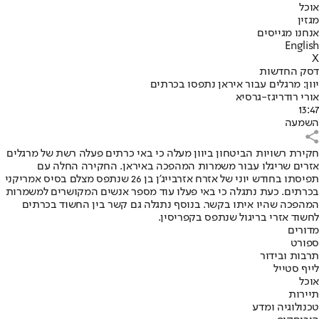
אוכל
מגזין
אנחנו מגייסים
English
X
דסק החדשות
יוון: מרגלים עבור איראן נתפסו בכרתים
אורי רודריגז-גרסיא
13:47
השמעה
חקירת רשויות הביטחון ביוון מעלה כי באי כרתים פעלה רשת של מרגלים
אזרים שריגלו עבור משמרות המהפכה באיראן. החקירה החלה עם
תפיסתו בחודש יוני של אזרח אזרבייג'ן בן 26 שנתפס מצלם בסיס אמריקני
בכרתים. כעת נתגלה כי באי פעלו עוד מספר אנשים המקושרים למשמרות
המהפכה שהיו איתו בקשר. בנוסף נתגלה גם קשר בין החשוד בכרתים
לחשוד אזרי בריגול שנתפס בקפריסין.
מדורים
ספורט
תרבות ובידור
לייף סטייל
אוכל
תיירות
טכנולוגיה ומדע