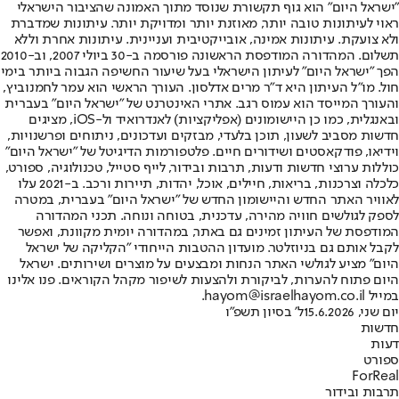
"ישראל היום" הוא גוף תקשורת שנוסד מתוך האמונה שהציבור הישראלי
ראוי לעיתונות טובה יותר, מאוזנת יותר ומדויקת יותר. עיתונות שמדברת
ולא צועקת. עיתונות אמינה, אובייקטיבית ועניינית. עיתונות אחרת וללא
תשלום. המהדורה המודפסת הראשונה פורסמה ב-30 ביולי 2007, וב-2010
הפך "ישראל היום" לעיתון הישראלי בעל שיעור החשיפה הגבוה ביותר בימי
חול. מו"ל העיתון היא ד"ר מרים אדלסון. העורך הראשי הוא עמר לחמנוביץ,
והעורך המייסד הוא עמוס רגב. אתרי האינטרנט של "ישראל היום" בעברית
ובאנגלית, כמו כן היישומונים (אפליקציות) לאנדרואיד ול-iOS, מציגים
חדשות מסביב לשעון, תוכן בלעדי, מבזקים ועדכונים, ניתוחים ופרשנויות,
וידיאו, פודקאסטים ושידורים חיים. פלטפורמות הדיגיטל של "ישראל היום"
כוללות ערוצי חדשות ודעות, תרבות ובידור, לייף סטייל, טכנולוגיה, ספורט,
כלכלה וצרכנות, בריאות, חיילים, אוכל, יהדות, תיירות ורכב. ב-2021 עלו
לאוויר האתר החדש והיישומון החדש של "ישראל היום" בעברית, במטרה
לספק לגולשים חוויה מהירה, עדכנית, בטוחה ונוחה. תכני המהדורה
המודפסת של העיתון זמינים גם באתר, במהדורה יומית מקוונת, ואפשר
לקבל אותם גם בניוזלטר. מועדון ההטבות הייחודי "הקליקה של ישראל
היום" מציע לגולשי האתר הנחות ומבצעים על מוצרים ושירותים. ישראל
היום פתוח להערות, לביקורת ולהצעות לשיפור מקהל הקוראים. פנו אלינו
במייל hayom@israelhayom.co.il.
יום שני, 15.6.2026
ל' בסיון תשפ"ו
חדשות
דעות
ספורט
ForReal
תרבות ובידור