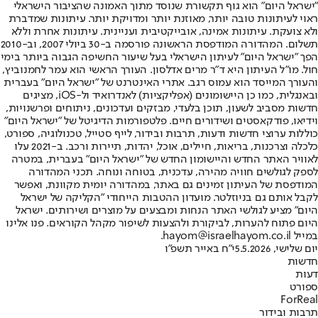
"ישראל היום" הוא גוף תקשורת שנוסד מתוך האמונה שהציבור הישראלי
ראוי לעיתונות טובה יותר, מאוזנת יותר ומדויקת יותר. עיתונות שמדברת
ולא צועקת. עיתונות אמינה, אובייקטיבית ועניינית. עיתונות אחרת וללא
תשלום. המהדורה המודפסת הראשונה פורסמה ב-30 ביולי 2007, וב-2010
הפך "ישראל היום" לעיתון הישראלי בעל שיעור החשיפה הגבוה ביותר בימי
חול. מו"ל העיתון היא ד"ר מרים אדלסון. העורך הראשי הוא עמר לחמנוביץ,
והעורך המייסד הוא עמוס רגב. אתרי האינטרנט של "ישראל היום" בעברית
ובאנגלית, כמו כן היישומונים (אפליקציות) לאנדרואיד ול-iOS, מציגים
חדשות מסביב לשעון, תוכן בלעדי, מבזקים ועדכונים, ניתוחים ופרשנויות,
וידיאו, פודקאסטים ושידורים חיים. פלטפורמות הדיגיטל של "ישראל היום"
כוללות ערוצי חדשות ודעות, תרבות ובידור, לייף סטייל, טכנולוגיה, ספורט,
כלכלה וצרכנות, בריאות, חיילים, אוכל, יהדות, תיירות ורכב. ב-2021 עלו
לאוויר האתר החדש והיישומון החדש של "ישראל היום" בעברית, במטרה
לספק לגולשים חוויה מהירה, עדכנית, בטוחה ונוחה. תכני המהדורה
המודפסת של העיתון זמינים גם באתר, במהדורה יומית מקוונת, ואפשר
לקבל אותם גם בניוזלטר. מועדון ההטבות הייחודי "הקליקה של ישראל
היום" מציע לגולשי האתר הנחות ומבצעים על מוצרים ושירותים. ישראל
היום פתוח להערות, לביקורת ולהצעות לשיפור מקהל הקוראים. פנו אלינו
במייל hayom@israelhayom.co.il.
יום שלישי, 5.5.2026
י"ח באייר תשפ"ו
חדשות
דעות
ספורט
ForReal
תרבות ובידור