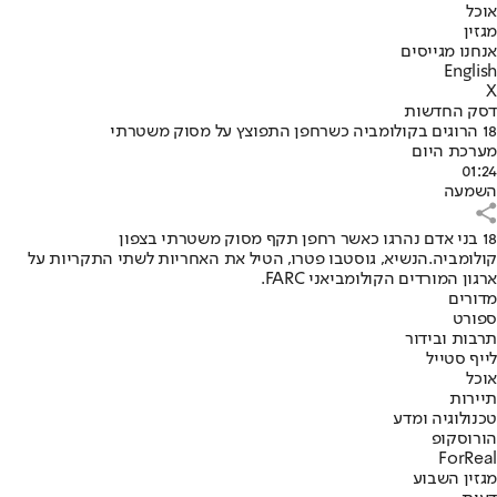
אוכל
מגזין
אנחנו מגייסים
English
X
דסק החדשות
18 הרוגים בקולומביה כשרחפן התפוצץ על מסוק משטרתי
מערכת היום
01:24
השמעה
18 בני אדם נהרגו כאשר רחפן תקף מסוק משטרתי בצפון
קולומביה.הנשיא, גוסטבו פטרו, הטיל את האחריות לשתי התקריות על
ארגון המורדים הקולומביאני FARC.
מדורים
ספורט
תרבות ובידור
לייף סטייל
אוכל
תיירות
טכנולוגיה ומדע
הורוסקופ
ForReal
מגזין השבוע