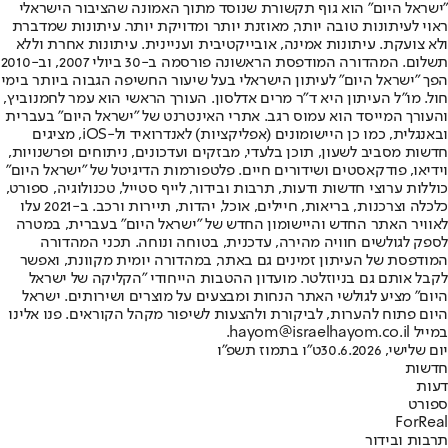
"ישראל היום" הוא גוף תקשורת שנוסד מתוך האמונה שהציבור הישראלי
ראוי לעיתונות טובה יותר, מאוזנת יותר ומדויקת יותר. עיתונות שמדברת
ולא צועקת. עיתונות אמינה, אובייקטיבית ועניינית. עיתונות אחרת וללא
תשלום. המהדורה המודפסת הראשונה פורסמה ב-30 ביולי 2007, וב-2010
הפך "ישראל היום" לעיתון הישראלי בעל שיעור החשיפה הגבוה ביותר בימי
חול. מו"ל העיתון היא ד"ר מרים אדלסון. העורך הראשי הוא עמר לחמנוביץ,
והעורך המייסד הוא עמוס רגב. אתרי האינטרנט של "ישראל היום" בעברית
ובאנגלית, כמו כן היישומונים (אפליקציות) לאנדרואיד ול-iOS, מציגים
חדשות מסביב לשעון, תוכן בלעדי, מבזקים ועדכונים, ניתוחים ופרשנויות,
וידיאו, פודקאסטים ושידורים חיים. פלטפורמות הדיגיטל של "ישראל היום"
כוללות ערוצי חדשות ודעות, תרבות ובידור, לייף סטייל, טכנולוגיה, ספורט,
כלכלה וצרכנות, בריאות, חיילים, אוכל, יהדות, תיירות ורכב. ב-2021 עלו
לאוויר האתר החדש והיישומון החדש של "ישראל היום" בעברית, במטרה
לספק לגולשים חוויה מהירה, עדכנית, בטוחה ונוחה. תכני המהדורה
המודפסת של העיתון זמינים גם באתר, במהדורה יומית מקוונת, ואפשר
לקבל אותם גם בניוזלטר. מועדון ההטבות הייחודי "הקליקה של ישראל
היום" מציע לגולשי האתר הנחות ומבצעים על מוצרים ושירותים. ישראל
היום פתוח להערות, לביקורת ולהצעות לשיפור מקהל הקוראים. פנו אלינו
במייל hayom@israelhayom.co.il.
יום שלישי, 30.6.2026
ט"ו בתמוז תשפ"ו
חדשות
דעות
ספורט
ForReal
תרבות ובידור