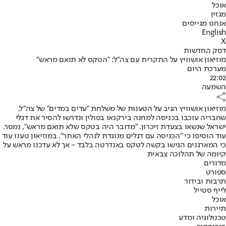
אוכל
מגזין
אנחנו מגייסים
English
X
דסק החדשות
מוזיאון אושוויץ על התקרית עם צה"ל: "הטקס לא תואם מראש"
מערכת היום
22:02
השמעה
מוזיאון אושוויץ הגיב על הטענות של משלחת "עדים במדים" של צה"ל,
שחבריה עוכבו בכניסה למחנה בירקנאו בפולין ונדרשו להסיר את דגלי
ישראל שנשאו בצעדת זיכרון. "מדובר היה בטקס שלא תואם מראש", נמסר.
עוד הוסיפו כי "הכניסה עם דגלים מנוגדת לנהלי האתר". במוזיאון טענו עוד
כי המארגנים הגישו בקשה לטקס באנדרטה בלבד - אך לא עדכנו מראש על
קיומה של תהלוכה צבאית
מדורים
ספורט
תרבות ובידור
לייף סטייל
אוכל
תיירות
טכנולוגיה ומדע