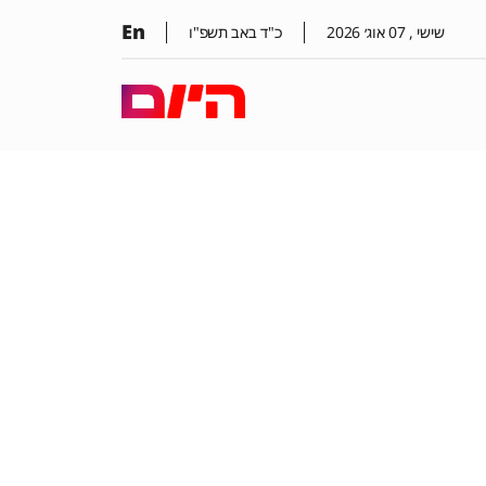
En
שישי ,
07
אוג׳
2026
כ"ד באב תשפ"ו