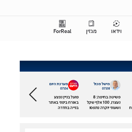
וידאו
מגזין
ForReal
מישל מכול
מערכת היום
07:06
07:08
פשיטה בחיפה: 8
פועל בניין נפצע
נעצרו, 100 אלף שקל
באורח בינוני באתר
רח
ושעוני יוקרה נתפסו
בנייה בחדרה