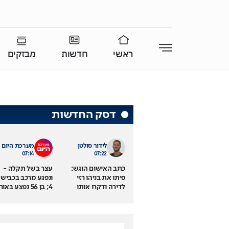
ראשי
חדשות
מבזקים
דסק החדשות
לידור סולטן
מערכת היום
07:14
07:22
כתב האישום הוגש:
עצר בשל תקלה -
פיתו את בניהו רזי
ונפגע מרכב בכביש
לדירה ודקרו אותו
4; בן 56 נפצע באו
למוות
בינוני