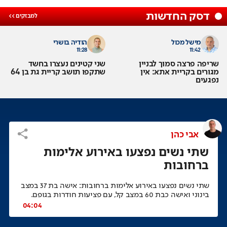
דסק החדשות
מישל מכול
הודיה בושרי
11:28
11:42
שריפה פרצה סמוך לבניין
שני קטינים נעצרו בחשד
מגורים בקריית אתא: אין
שתקפו תושב קריית גת בן 64
נפגעים
אבי כהן
שתי נשים נפצעו באירוע אלימות
ברחובות
שתי נשים נפצעו באירוע אלימות ברחובות: אישה בת 37 במצב
בינוני ואישה כבת 60 במצב קל, עם פציעות חודרות בגופם.
04:04