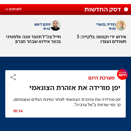
דסק החדשות
הודיה בושרי
יותם דשא
19:42
19:50
אירוע ירי וקטטה בלקייה: 3
חייל צה"ל תועד מכה פלסטיני
חשודים נעצרו
בכפר אידנא שבהר חברון
מערכת היום
יפן מורידה את אזהרת הצונאמי
יפן מורידה את אזהרת הצונאמי לאחר נסיגת הגלים ועוצמתם,
כך כפי שדווח ב"אל ערביה".
10:14