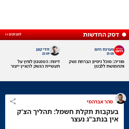
דסק החדשות
מערכת היום
דודי קוגן
22:09
23:05
סוריה: סוכל ניסיון הברחת נשק
דיווח: הפנטגון לוחץ על
ותחמושת ללבנון
תעשיית הנשק להאיץ ייצור
סהר אברהמי
בעקבות תקלת חשמל: תהליך הצ'ק
אין בנתב"ג נעצר