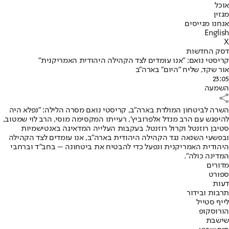
אוכל
מגזין
אנחנו מגייסים
English
X
דסק החדשות
קריסטי נואם: "אנו עומדים לצד הקהילה היהודית האמריקנית"
אור שקד, שליח "היום" בארה"ב
23:05
השמעה
השרה לביטחון המולדת בארה"ב, קריסטי נואם מסרה הלילה: "נפלא היה
להיפגש עם הרב מנדל אלפרוביץ’, רעייתו המקסימה מוסי, הרב לוי שמטוב,
סטיבן רוזנטל וקרול רוזנטל. בעקבות העלייה המדאיגה באנטישמיות
ובפשעי השנאה נגד הקהילה היהודית בארה”ב, אנו עומדים לצד הקהילה
היהודית האמריקנית ונפעל כדי להבטיח את ביטחונה – בחב”ד וברחבי
המדינה כולה".
מדורים
ספורט
דעות
תרבות ובידור
לייף סטייל
הורוסקופ
שישבת