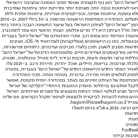
"ישראל היום" הוא גוף תקשורת שנוסד מתוך האמונה שהציבור הישראלי
ראוי לעיתונות טובה יותר, מאוזנת יותר ומדויקת יותר. עיתונות שמדברת
ולא צועקת. עיתונות אמינה, אובייקטיבית ועניינית. עיתונות אחרת וללא
תשלום. המהדורה המודפסת הראשונה פורסמה ב-30 ביולי 2007, וב-2010
הפך "ישראל היום" לעיתון הישראלי בעל שיעור החשיפה הגבוה ביותר בימי
חול. מו"ל העיתון היא ד"ר מרים אדלסון. העורך הראשי הוא עמר לחמנוביץ,
והעורך המייסד הוא עמוס רגב. אתרי האינטרנט של "ישראל היום" בעברית
ובאנגלית, כמו כן היישומונים (אפליקציות) לאנדרואיד ול-iOS, מציגים
חדשות מסביב לשעון, תוכן בלעדי, מבזקים ועדכונים, ניתוחים ופרשנויות,
וידיאו, פודקאסטים ושידורים חיים. פלטפורמות הדיגיטל של "ישראל היום"
כוללות ערוצי חדשות ודעות, תרבות ובידור, לייף סטייל, טכנולוגיה, ספורט,
כלכלה וצרכנות, בריאות, חיילים, אוכל, יהדות, תיירות ורכב. ב-2021 עלו
לאוויר האתר החדש והיישומון החדש של "ישראל היום" בעברית, במטרה
לספק לגולשים חוויה מהירה, עדכנית, בטוחה ונוחה. תכני המהדורה
המודפסת של העיתון זמינים גם באתר, במהדורה יומית מקוונת, ואפשר
לקבל אותם גם בניוזלטר. מועדון ההטבות הייחודי "הקליקה של ישראל
היום" מציע לגולשי האתר הנחות ומבצעים על מוצרים ושירותים. ישראל
היום פתוח להערות, לביקורת ולהצעות לשיפור מקהל הקוראים. פנו אלינו
במייל hayom@israelhayom.co.il.
יום רביעי, 8.4.2026
כ"א בניסן תשפ"ו
חדשות
דעות
ספורט
ForReal
תרבות ובידור