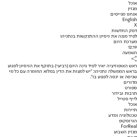
אוכל
מגזין
אנחנו מגייסים
English
X
דסק החדשות
לפיד מגנה את ניסיון ההתנקשות בנתניהו
מערכת היום
12:19
השמעה
ראש האופוזיציה יאיר לפיד גינה היום (רביעי) בתוקף את הניסיון לפגוע
בראש הממשלה נתניהו: "יש למצות את הדין במלוא החומרה עם כל מי
שניסה או ינסה לפגוע בו".
מדורים
ספורט
תרבות ובידור
לייף סטייל
אוכל
תיירות
טכנולוגיה ומדע
הורוסקופ
ForReal
מגזין השבוע