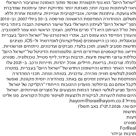
"ישראל היום" הוא גוף תקשורת שנוסד מתוך האמונה שהציבור הישראלי
ראוי לעיתונות טובה יותר, מאוזנת יותר ומדויקת יותר. עיתונות שמדברת
ולא צועקת. עיתונות אמינה, אובייקטיבית ועניינית. עיתונות אחרת וללא
תשלום. המהדורה המודפסת הראשונה פורסמה ב-30 ביולי 2007, וב-2010
הפך "ישראל היום" לעיתון הישראלי בעל שיעור החשיפה הגבוה ביותר בימי
חול. מו"ל העיתון היא ד"ר מרים אדלסון. העורך הראשי הוא עמר לחמנוביץ,
והעורך המייסד הוא עמוס רגב. אתרי האינטרנט של "ישראל היום" בעברית
ובאנגלית, כמו כן היישומונים (אפליקציות) לאנדרואיד ול-iOS, מציגים
חדשות מסביב לשעון, תוכן בלעדי, מבזקים ועדכונים, ניתוחים ופרשנויות,
וידיאו, פודקאסטים ושידורים חיים. פלטפורמות הדיגיטל של "ישראל היום"
כוללות ערוצי חדשות ודעות, תרבות ובידור, לייף סטייל, טכנולוגיה, ספורט,
כלכלה וצרכנות, בריאות, חיילים, אוכל, יהדות, תיירות ורכב. ב-2021 עלו
לאוויר האתר החדש והיישומון החדש של "ישראל היום" בעברית, במטרה
לספק לגולשים חוויה מהירה, עדכנית, בטוחה ונוחה. תכני המהדורה
המודפסת של העיתון זמינים גם באתר, במהדורה יומית מקוונת, ואפשר
לקבל אותם גם בניוזלטר. מועדון ההטבות הייחודי "הקליקה של ישראל
היום" מציע לגולשי האתר הנחות ומבצעים על מוצרים ושירותים. ישראל
היום פתוח להערות, לביקורת ולהצעות לשיפור מקהל הקוראים. פנו אלינו
במייל hayom@israelhayom.co.il.
יום שני, 27.7.2026
י"ג באב תשפ"ו
חדשות
דעות
ספורט
ForReal
תרבות ובידור