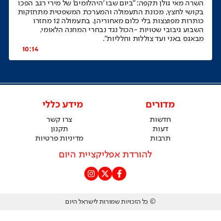
השרה מאי גולן תקפה: "ביום שבו 'היהלומים' של מירי רגב הפכו
בקושי לחצץ, מכונת התעמולה והמערכת המשפטית מתחזקות
כותרות מפוצצות בלי כלום מאחוריהן. בתעמולה 12 מחזרו
השבוע גיבובי שטויות -הכול נגד נבחרי המחנה הלאומי,
מבאגס באני ועד צוללות וחלליות".
10:14
מדורים
מידע כללי
חדשות
צרו קשר
דעות
תקנון
תרבות
מדיניות פרטיות
להורדת אפליקציית היום
© כל הזכויות שמורות לישראל היום