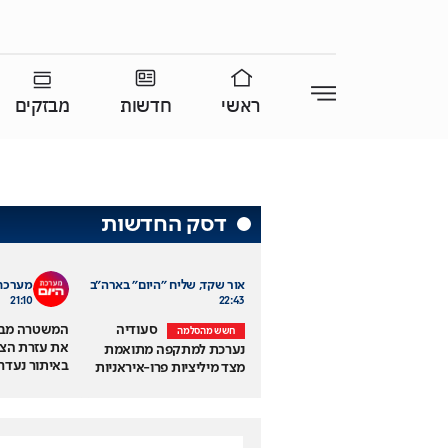
ראשי
חדשות
מבזקים
דסק החדשות
אור שקד, שליח "היום" בארה"ב
מערכת 
21:10
22:43
סעודיה
המשטרה מב
חשש מהסלמה
את עזרת הצי
נערכת למתקפה מתואמת
באיתור נעדר
מצד מיליציות פרו-איראניות
80 מרמת גן