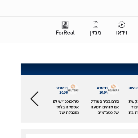
וידאו
מגזין
ForReal
היום
רויטרס
רויטרס
20:38
20:54
קשת
גורם בכיר סעודי:
טראמפ: "יש לנו
בור
אנו מזהים תנועה
אספקה בלתי
ת בת
של כטב"מים
מוגבלת של
וטילים
חימושים"