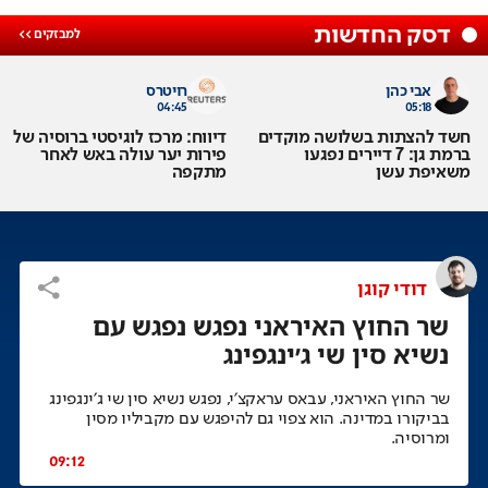
דסק החדשות
אבי כהן
רויטרס
04:45
05:18
חשד להצתות בשלושה מוקדים
דיווח: מרכז לוגיסטי ברוסיה של
ברמת גן: 7 דיירים נפגעו
פירות יער עולה באש לאחר
משאיפת עשן
מתקפה
דודי קוגן
שר החוץ האיראני נפגש נפגש עם
נשיא סין שי ג׳ינגפינג
שר החוץ האיראני, עבאס עראקצ׳י, נפגש נשיא סין שי ג׳ינגפינג
בביקורו במדינה. הוא צפוי גם להיפגש עם מקביליו מסין
ומרוסיה.
09:12