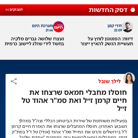
דסק החדשות
דודי קוגן
מערכת היום
21:46
22:09
דיווח: הפנטגון לוחץ על
נעצרו שלושה גברים מלקיה
תעשיית הנשק להאיץ ייצור
בחשד לירי שזלג ליישוב כרמית
לילך שובל
חוסלו מחבלי חמאס שרצחו את
חיים קרמן ז״ל ואת סמ"ר אהוד טל
ז״ל
בפעילות משותפת של שירות הביטחון הכללי וצה״ל במהלך
השבוע האחרון, חוסלו המחבלים שרצחו את האזרח חיים קרמן
ז״ל בירושלים והרגו את החייל סמ"ר אהוד (אודי) טל ז״ל במת״ק
דותן. המחבלים גורשו לרצועת עזה במסגרת ״עסקת שליט״.