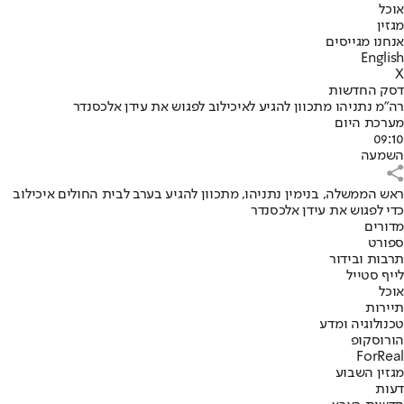
אוכל
מגזין
אנחנו מגייסים
English
X
דסק החדשות
רה"מ נתניהו מתכוון להגיע לאיכילוב לפגוש את עידן אלכסנדר
מערכת היום
09:10
השמעה
ראש הממשלה, בנימין נתניהו, מתכוון להגיע בערב לבית החולים איכילוב
כדי לפגוש את עידן אלכסנדר
מדורים
ספורט
תרבות ובידור
לייף סטייל
אוכל
תיירות
טכנולוגיה ומדע
הורוסקופ
ForReal
מגזין השבוע
דעות