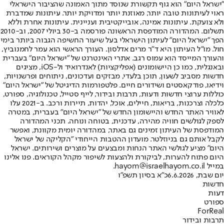
"ישראל היום" הוא גוף תקשורת שנוסד מתוך האמונה שהציבור הישראלי
ראוי לעיתונות טובה יותר, מאוזנת יותר ומדויקת יותר. עיתונות שמדברת
ולא צועקת. עיתונות אמינה, אובייקטיבית ועניינית. עיתונות אחרת וללא
תשלום. המהדורה המודפסת הראשונה פורסמה ב-30 ביולי 2007, וב-2010
הפך "ישראל היום" לעיתון הישראלי בעל שיעור החשיפה הגבוה ביותר בימי
חול. מו"ל העיתון היא ד"ר מרים אדלסון. העורך הראשי הוא עמר לחמנוביץ,
והעורך המייסד הוא עמוס רגב. אתרי האינטרנט של "ישראל היום" בעברית
ובאנגלית, כמו כן היישומונים (אפליקציות) לאנדרואיד ול-iOS, מציגים
חדשות מסביב לשעון, תוכן בלעדי, מבזקים ועדכונים, ניתוחים ופרשנויות,
וידיאו, פודקאסטים ושידורים חיים. פלטפורמות הדיגיטל של "ישראל היום"
כוללות ערוצי חדשות ודעות, תרבות ובידור, לייף סטייל, טכנולוגיה, ספורט,
כלכלה וצרכנות, בריאות, חיילים, אוכל, יהדות, תיירות ורכב. ב-2021 עלו
לאוויר האתר החדש והיישומון החדש של "ישראל היום" בעברית, במטרה
לספק לגולשים חוויה מהירה, עדכנית, בטוחה ונוחה. תכני המהדורה
המודפסת של העיתון זמינים גם באתר, במהדורה יומית מקוונת, ואפשר
לקבל אותם גם בניוזלטר. מועדון ההטבות הייחודי "הקליקה של ישראל
היום" מציע לגולשי האתר הנחות ומבצעים על מוצרים ושירותים. ישראל
היום פתוח להערות, לביקורת ולהצעות לשיפור מקהל הקוראים. פנו אלינו
במייל hayom@israelhayom.co.il.
יום שבת, 6.6.2026
כ"א בסיון תשפ"ו
חדשות
דעות
ספורט
ForReal
תרבות ובידור