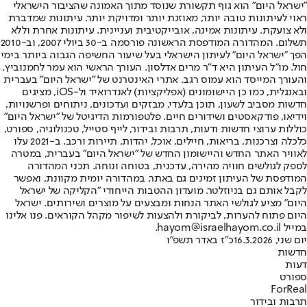
"ישראל היום" הוא גוף תקשורת שנוסד מתוך האמונה שהציבור הישראלי
ראוי לעיתונות טובה יותר, מאוזנת יותר ומדויקת יותר. עיתונות שמדברת
ולא צועקת. עיתונות אמינה, אובייקטיבית ועניינית. עיתונות אחרת וללא
תשלום. המהדורה המודפסת הראשונה פורסמה ב-30 ביולי 2007, וב-2010
הפך "ישראל היום" לעיתון הישראלי בעל שיעור החשיפה הגבוה ביותר בימי
חול. מו"ל העיתון היא ד"ר מרים אדלסון. העורך הראשי הוא עמר לחמנוביץ,
והעורך המייסד הוא עמוס רגב. אתרי האינטרנט של "ישראל היום" בעברית
ובאנגלית, כמו כן היישומונים (אפליקציות) לאנדרואיד ול-iOS, מציגים
חדשות מסביב לשעון, תוכן בלעדי, מבזקים ועדכונים, ניתוחים ופרשנויות,
וידיאו, פודקאסטים ושידורים חיים. פלטפורמות הדיגיטל של "ישראל היום"
כוללות ערוצי חדשות ודעות, תרבות ובידור, לייף סטייל, טכנולוגיה, ספורט,
כלכלה וצרכנות, בריאות, חיילים, אוכל, יהדות, תיירות ורכב. ב-2021 עלו
לאוויר האתר החדש והיישומון החדש של "ישראל היום" בעברית, במטרה
לספק לגולשים חוויה מהירה, עדכנית, בטוחה ונוחה. תכני המהדורה
המודפסת של העיתון זמינים גם באתר, במהדורה יומית מקוונת, ואפשר
לקבל אותם גם בניוזלטר. מועדון ההטבות הייחודי "הקליקה של ישראל
היום" מציע לגולשי האתר הנחות ומבצעים על מוצרים ושירותים. ישראל
היום פתוח להערות, לביקורת ולהצעות לשיפור מקהל הקוראים. פנו אלינו
במייל hayom@israelhayom.co.il.
יום שני, 16.3.2026
כ"ז באדר תשפ"ו
חדשות
דעות
ספורט
ForReal
תרבות ובידור