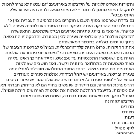
וחקירות אפידמיולוגיות על הידבקות באירועים: "גם עכשיו לא צריך לחכות
לחוק. לו הייתי מוזמן לחתונה - לא הייתי מגיע; ולו זה היה אירוע שלי,
הייתי מבטל".
גם בדו"ח שפרסמו בסוף השבוע חוקרים באוניברסיטה העברית צוין כי
בתחילת יוני ההדבקה היתה בעיקר בבתי הספר באוכלוסייה צעירה ו"לא
פגיעה", אך מאז 15 ביוני, פתיחת אירועים רבי־משתתפים, התאפשרה
"הדבקה צולבת" בין אוכלוסייה צעירה לבין מבוגרת, והדבקה זו התבטאה
בתוך 10 ימים בעלייה במספר המאושפזים.
אחת החוקרות, פרופ' רונית קלדרון־מרגלית, מביה"ס לבריאות הציבור של
הדסה והאוניברסיטה העברית, מציינת כי "באמצע יוני פתחו את אולמות
האירועים, שאפשרו התכנסויות עד 250 איש, ומייד אחר כך ראינו עלייה
מאוד משמעותית בתחלואה בינונית וקשה, ואנו חושבים שאולמות
האירועים הם המנוע שלה. בבתי הספר התחלואה מוגבלת לאוכלוסייה
צעירה ובריאה, באירועים יש קהל רב־דורי. אולמות סגורים מעודדים
מפיצי־על - 'סופר ספרדרס'. אנחנו יודעים שבאולם סגור יש פיזור נגיפים
דרך מערכת האוורור, וגם ריקודים שנעשים בחוץ הם לא בריחוק חברתי ולא
עם מסיכות. בדיעבד ההחלטה לפתוח את אולמות האירועים היתה שגויה".
טעינו? נתקן! אם מצאתם טעות בכתבה, נשמח שתשתפו אותנו
הידבקות
קורונה
מדורים
ספורט
דעות
תרבות ובידור
לייף סטייל
הורוסקופ