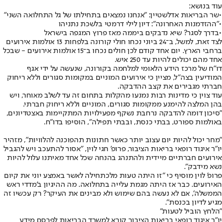
עוד בנושא:
•
שר הבריאות אדלשטיין: "אנחנו נמצאים בתחילתו של גל התחלואה השני"
•
"ההזדמנות האחרונה": דיון לילי דרמטי בלשכת נתניהו
•
בדרך לסגר? שיא נדבקים ביממה מאז פרוץ המגפה בישראל
לצד זאת, למשל, ב־24 ביוני נכחו חולי קורונה בלפחות 13 אולמות אירועים
ברחבי הארץ. יום אחד קודם לכן חולים נכחו ב־15 אולמות אירועים - שבכל
אחד מהם יכולים להיות עד 250 איש.
דו"ח של מרכז הידע הלאומי למלחמה בקורונה, שנעשה על ידי אגף
המודיעין בצה"ל, מציין כי אירועים המוניים במקומות סגורים וללא ריחוק
חברתי מגבירים את קצב ההדבקה.
עוד צוין כי מדינות רבות נמנעו מהקלות בתחום זה עד לשלב מאוחר, ויש
בהן המלצה להימנע ממקומות סגורים, המוניים וללא ריחוק חברתי.
"סיכון דומה להדבקה נרחבת נשקף מפעילויות המתקיימות באצטדיונים,
באולמות ספורט, בבתי כנסת, ובבתי תפילה", הוסיפו בדו"ח.
"מחר יכול להיות יום עצוב יותר כאשר חתונות תהפוכנה להלוויות", מזהיר
יו"ר איגוד רופאי בריאות הציבור, פרופ' חגי לוין, "אסור להתעכב ויש להגביל
אירועים חברתיים מיידית ולהתנהג בהנחה שכל אחד מאיתנו עלול להיות
נשא מידבק".
פרופ' לוין מוסיף כי "זו היתה טעות מלכתחילה לאשר באמצע יוני את קיום
האירועים. כבר אז היתה מגמת עלייה בתחלואה. מה ההיגיון ב'מדדי ראש
הממשלה', אם לא נעשה בהם שימוש ולא מבינים את העיקר? רק עכשיו זה
מגיע לדיון בכנסת".
"הלחץ הוביל לטעות"
יו"ר איגוד רופאי בריאות הציבור קורא למשרד הבריאות לפרסם מידע