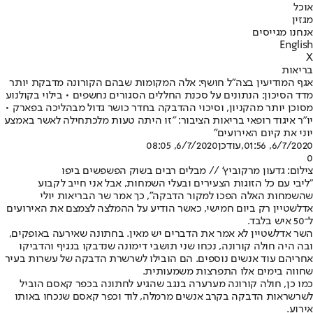
אוכל
מגזין
אנחנו מגייסים
English
X
בריאות
אגף המודיעין בצה"ל חושף: אלה המקומות שבהם הקורונה מדבקת יותר
מדד הסיכון: הנתונים על סכנת החללים הסגורים נחשפים • בילוי בקולנוע
מסוכן יותר מהקניון, וסיכוי ההדבקה בחדר כושר גדול מבהליכה בפארק •
יו"ר איגוד רופאי בריאות הציבור: "זו היתה טעות מלכתחילה לאשר באמצע
יוני את קיום האירועים"
6/7/2020, 01:56
,עודכן
6/7/2020, 08:05
0
צילום: גדעון מרקוביץ' // מבלים רבים בשוק הפשפשים ביפו
"ליבי עם כל הזוגות הצעירים ובעלי השמחות, אבל אני חייב לקבוע
שהשמחות האלה הפכו למקור הדבקה", כך אמר שר הבריאות יולי
אדלשטיין רק ביום חמישי, כאשר הודיע על ההמלצה לצמצם את האירועים
ל־50 איש בלבד.
השר אדלשטיין לא אמר את הדברים יש מאין. בחתונה שאירעה באופקים,
ובה היה חולה קורונה, נכחו שני תושבי דימונה שנדבקו בנגיף והדביקו
אחריהם עוד אנשים נוספים. הם הובילו לשרשרת הדבקה של עשרות בעיר
שחווה בימים אלו התפרצות משמעותית.
כמו כן, חולה קורונה מערערה בנגב שהגיע לחתונה בכפר קאסם הוביל
לשרשראות הדבקה בקרב אנשים מרמלה, לוד וכפר קאסם שנכחו באותו
אירוע.