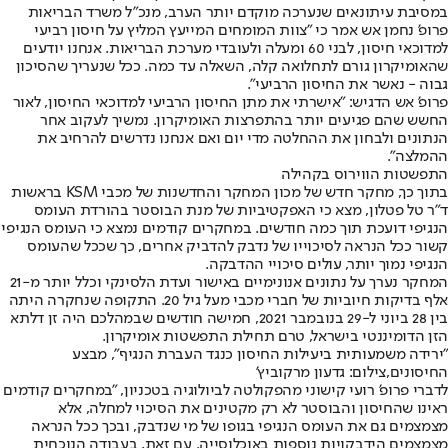
במסיבת עיתונאים שנערכה מוקדם יותר הערב
, מנכ"ל משרד הבריאות
פרופ' נחמן אש אמר כי "צוות המומחים המייעץ המליץ על חיסון רביעי
למדוכאי חיסון, לבני 60 ומעלה ולעובדי מערכת הבריאות. אנחנו יודעים
שהאומיקרון גורם לתחלואה קלה, השאלה עד כמה. ככל שנעריך שהסיכון
גבוה - נאשר את החיסון הרביעי".
פרופ' אש הדגיש: "אישרתי את מתן החיסון הרביעי למדוכאי החיסון, לאור
החשש שהם פגיעים יותר בהתפרצות האומיקרון. נמשיך לעקוב אחר
הנתונים ולבחון את ההחלטה מדי יום ואם אנחנו נדרשים להרחיב את
ההמלצה".
התפשטות הווירוס בקהילה
בתוך כך, מחקר חדש של מכון המחקר והחדשנות של מכבי KSM בראשות
ד"ר טל פטלון, מצא כי האפקטיביות של מנת הבוסטר בהורדת העומס
הנגיפי דועכת תוך כמה חודשים. במחקרים קודמים נמצא כי העומס הנגיפי
קשור ככל הנראה לסיכוייו של נדבק להדביק אחרים, כך שככל שהעומס
הנגיפי נמוך יותר, עולים סיכויי ההדבקה.
המחקר נערך על נתונים אנונימיים באישור ועדת הלסינקי וכלל יותר מ-21
אלף בדיקות חיוביות של חברי מכבי מעל גיל 20. התקופה שנחקרה היתה
בין 28 ביוני ל-29 בנובמבר 2021, חמישה חודשים שבמהלכם היה זן דלתא
הזן הדומיננטי בישראל, טרם תחילת התפשטות אומיקרון.
"ירידה משמעותית ביעילות החיסון כנגד העברת הנגיף", מבצע
החיסונים,צילום: גדעון מרקוביץ'
לדברי פרופ' רועי קישוני מהפקולטה לביולוגיה בטכניון, "במחקרים קודמים
ראינו שהחיסון והבוסטר לא רק מקטינים את הסיכוי למחלה, אלא
מצמצמים גם את העומס הנגיפי בגופו של מי שנדבק, ובכך ככל הנראה
מצמצמים הידבקויות נוספות באוכלוסייה. עם זאת, בעבודה הנוכחית