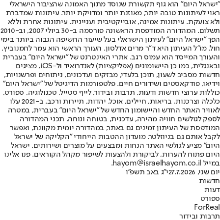
"ישראל היום" הוא גוף תקשורת שנוסד מתוך האמונה שהציבור הישראלי
ראוי לעיתונות טובה יותר, מאוזנת יותר ומדויקת יותר. עיתונות שמדברת
ולא צועקת. עיתונות אמינה, אובייקטיבית ועניינית. עיתונות אחרת וללא
תשלום. המהדורה המודפסת הראשונה פורסמה ב-30 ביולי 2007, וב-2010
הפך "ישראל היום" לעיתון הישראלי בעל שיעור החשיפה הגבוה ביותר בימי
חול. מו"ל העיתון היא ד"ר מרים אדלסון. העורך הראשי הוא עמר לחמנוביץ,
והעורך המייסד הוא עמוס רגב. אתרי האינטרנט של "ישראל היום" בעברית
ובאנגלית, כמו כן היישומונים (אפליקציות) לאנדרואיד ול-iOS, מציגים
חדשות מסביב לשעון, תוכן בלעדי, מבזקים ועדכונים, ניתוחים ופרשנויות,
וידיאו, פודקאסטים ושידורים חיים. פלטפורמות הדיגיטל של "ישראל היום"
כוללות ערוצי חדשות ודעות, תרבות ובידור, לייף סטייל, טכנולוגיה, ספורט,
כלכלה וצרכנות, בריאות, חיילים, אוכל, יהדות, תיירות ורכב. ב-2021 עלו
לאוויר האתר החדש והיישומון החדש של "ישראל היום" בעברית, במטרה
לספק לגולשים חוויה מהירה, עדכנית, בטוחה ונוחה. תכני המהדורה
המודפסת של העיתון זמינים גם באתר, במהדורה יומית מקוונת, ואפשר
לקבל אותם גם בניוזלטר. מועדון ההטבות הייחודי "הקליקה של ישראל
היום" מציע לגולשי האתר הנחות ומבצעים על מוצרים ושירותים. ישראל
היום פתוח להערות, לביקורת ולהצעות לשיפור מקהל הקוראים. פנו אלינו
במייל hayom@israelhayom.co.il.
יום שני, 27.7.2026
י"ג באב תשפ"ו
חדשות
דעות
ספורט
ForReal
תרבות ובידור