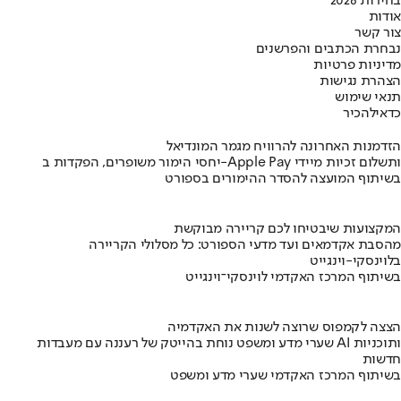
בחירות 2026
אודות
צור קשר
נבחרת הכתבים והפרשנים
מדיניות פרטיות
הצהרת נגישות
תנאי שימוש
כדאי
להכיר
הזדמנות האחרונה להרוויח מגמר המונדיאל
יחסי הימור משופרים, הפקדות ב-Apple Pay ותשלום זכיות מיידי
בשיתוף המועצה להסדר ההימורים בספורט
המקצועות שיבטיחו לכם קריירה מבוקשת
מהסבת אקדמאים ועד מדעי הספורט: כל מסלולי הקריירה
בלוינסקי-וינגייט
בשיתוף המרכז האקדמי לוינסקי־וינגייט
הצצה לקמפוס שרוצה לשנות את האקדמיה
שערי מדע ומשפט נוחת בהייטק של רעננה עם מעבדות AI ותוכניות
חדשות
בשיתוף המרכז האקדמי שערי מדע ומשפט