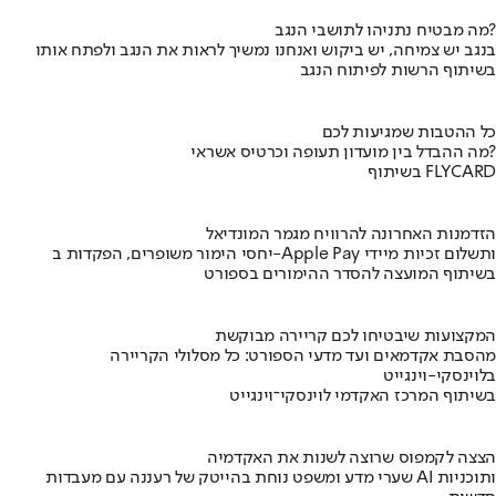
מה מבטיח נתניהו לתושבי הנגב?
בנגב יש צמיחה, יש ביקוש ואנחנו נמשיך לראות את הנגב ולפתח אותו
בשיתוף הרשות לפיתוח הנגב
כל ההטבות שמגיעות לכם
מה ההבדל בין מועדון תעופה וכרטיס אשראי?
בשיתוף FLYCARD
הזדמנות האחרונה להרוויח מגמר המונדיאל
יחסי הימור משופרים, הפקדות ב-Apple Pay ותשלום זכיות מיידי
בשיתוף המועצה להסדר ההימורים בספורט
המקצועות שיבטיחו לכם קריירה מבוקשת
מהסבת אקדמאים ועד מדעי הספורט: כל מסלולי הקריירה
בלוינסקי-וינגייט
בשיתוף המרכז האקדמי לוינסקי־וינגייט
הצצה לקמפוס שרוצה לשנות את האקדמיה
שערי מדע ומשפט נוחת בהייטק של רעננה עם מעבדות AI ותוכניות