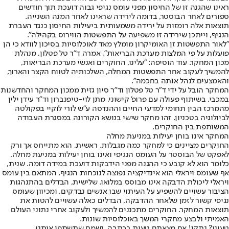
ראינו שהגנה זו של החיסון מפני עומס נגיפי גבוה דועכת תוך חודשים
ספורים לאחר הבוסטר, בדומה לירידה שראינו לאחר המנה השנייה.
תוצאות אלה רומזות על ירידה משמעותית ביעילות החיסון כנגד העברת
הנגיף, וייתכן שירידה זו משפיעה על התפשטות הווירוס בקהילה".
"לאור התפשטות זן האומיקרון מומלץ מאד לאוכלוסיות בסיכון לוודא כי הן
פועלות על פי המלצות מערכת הבריאות", אמרה ד"ר טל פטלון, מנהלת
מכון המחקר. עוד הוסיפה: "עלינו, החוקרים ואנשי מערכת הבריאות,
להמשיך לעקוב אחר התפשטות המחלה, השלכותיה לטווח הקצר והארוך,
והאמצעים לנהל אותה בחכמה".
המחקר הובל על ידי ד"ר טל פטלון וד"ר סיון גזית ממכון המחקר והחדשנות
במכבי, בשיתוף פעולה עם פרופ' קישוני, מתן לוי-טיפנברון וד"ר עידן ילין
מהמרכז הבין תחומי למדעי החיים וההנדסה ע"ש לורי לוקיי בפקולטה
לביולוגיה בטכניון. זהו מחקר שישי בנושא הקורונה במסגרת העבודה
המשותפת בין החוקרים.
המחקר אינו בוחן יעילות במניעת מחלה
החוקרים מציינים כי למחקר כמה מגבלות. ראשית, הוא מתייחס אך ורק
לאפקט של הבוסטר על העומס הנגיפי ואינו בוחן יעילות במניעת מחלה,
כלומר הוא לא קובע כי ההגנה מפני הידבקות דועכת במידה דומה. שנית,
אף שעומס ויראלי הוא אינדיקציה נפוצה לנוכחות הנגיף, המתאם בין עומס
ויראלי ליכולת הדבקה אינו מבוסס במלואו. שלישית, הבדלים בהתנהגות
הציבור עשויים להשפיע על העיתוי שבו אנשים נבדקים, ומכיוון שעומס
נגיפי קשור לזמן שלאחר ההדבקה, הבדלים כאלה עשויים להטות את
תוצאות המחקר. החוקרים מתכננים להמשיך ולעקוב אחרי נתוני העולם
האמיתי ולבצע מחקרי המשך באוכלוסיות שונות.
טעינו? נתקן! אם מצאתם טעות בכתבה, נשמח שתשתפו אותנו