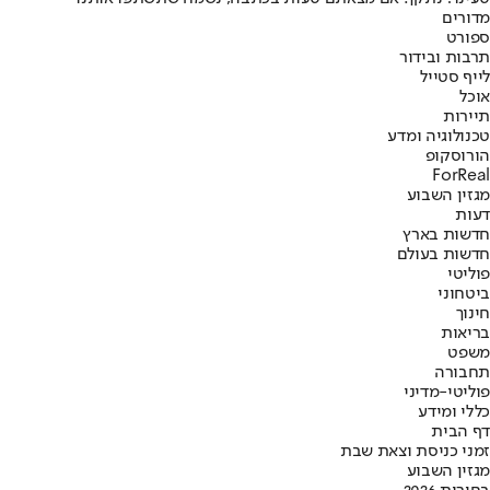
מדורים
ספורט
תרבות ובידור
לייף סטייל
אוכל
תיירות
טכנולוגיה ומדע
הורוסקופ
ForReal
מגזין השבוע
דעות
חדשות בארץ
חדשות בעולם
פוליטי
ביטחוני
חינוך
בריאות
משפט
תחבורה
פוליטי-מדיני
כללי ומידע
דף הבית
זמני כניסת וצאת שבת
מגזין השבוע