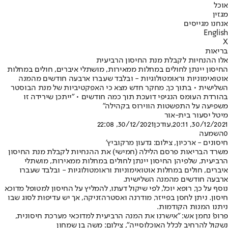
אוכל
מגזין
אנחנו מגייסים
English
X
בריאות
אלו ההנחיות לקבלת מנת החיסון הרביעית
החיסון יינתן לחולים במחלות ממאירות, מושתלי איברים, חולים במחלות
אוטואימוניות וראומטולוגיות - ובלבד שעברו ארבעה חודשים מהמנה
השלישית • בתוך כך, מחקר חדש מצא כי האפקטיביות של מנת הבוסטר
בהורדת העומס הנגיפי דועכת תוך כמה חודשים • "ייתכן שירידה זו
משפיעה על התפשטות הווירוס בקהילה"
מיטל יסעור בית-אור
30/12/2021, 20:11
,עודכן
30/12/2021, 22:08
0
השמעה
חיסונים - ארכיון, צילום: גדעון מרקוביץ'
משרד הבריאות פרסם הלילה (חמישי) את ההנחיות לקבלת מנת החיסון
הרביעית, שלפיהן החיסון יינתן לחולים במחלות ממאירות, מושתלי
איברים, חולים במחלות אוטואימוניות וראומטולוגיות - ובלבד שעברו
ארבעה חודשים מהמנה השלישית.
נוסף על כך, רופא יוכל, לפי שיקול דעתו, להמליץ על החיסון למטופל מדוכא
חיסון. ניתן לחסן בפייזר, מודרנה ואסטרהזניקה, אך יש עדיפות לסוג שבו
ניתנו המנות הקודמות.
פרופ' נחמן אש: "אישרנו את המנה הרביעית למדוכאי מערכת חיסונית,
נשקול להרחיב לכלל האוכלוסייה", צילום: משה בן שמחון