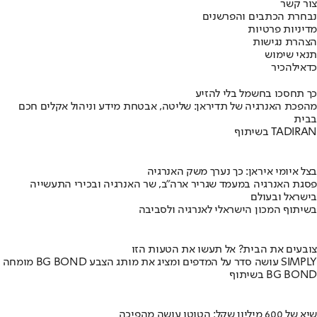
צור קשר
נבחרת הכתבים והפרשנים
מדיניות פרטיות
הצהרת נגישות
תנאי שימוש
כדאי
להכיר
כך תחסכו בחשמל בלי להזיע
מהפכת האנרגיה של תדיראן: שליטה, אבטחת מידע וניהול אקלים חכם
בבית
בשיתוף TADIRAN
בצל איומי איראן: כך נערך משק האנרגיה
פסגת האנרגיה במעמד שגריר ארה"ב, שר האנרגיה ובכירי התעשייה
בישראל ובעולם
בשיתוף המכון הישראלי לאנרגיה ולסביבה
צובעים את הבית? אל תעשו את הטעות הזו
מומחה BG BOND עושה סדר על המדפים ומציג את מותג הצבע SIMPLY
בשיתוף BG BOND
שיא של 600 מיליון שקל: הטוטו עושה מהפיכה