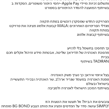
יחסי הימור משופרים, הפקדות ב-Apple Pay ותשלום זכיות מיידי
בשיתוף המועצה להסדר ההימורים בספורט
הפרויקט החדש שמסקרן רוכשים בפתח תקווה
קבוצת אלמוג מציגה את פרויקט MALA: מגדלי הפרימיום האחרונים
בפתח תקווה
בשיתוף קבוצת אלמוג
כך תחסכו בחשמל בלי להזיע
מהפכת האנרגיה של תדיראן: שליטה, אבטחת מידע וניהול אקלים חכם
בבית
בשיתוף TADIRAN
בצל איומי איראן: כך נערך משק האנרגיה
פסגת האנרגיה במעמד שגריר ארה"ב, שר האנרגיה ובכירי התעשייה
בישראל ובעולם
בשיתוף המכון הישראלי לאנרגיה ולסביבה
צובעים את הבית? אל תעשו את הטעות הזו
מומחה BG BOND עושה סדר על המדפים ומציג את מותג הצבע SIMPLY