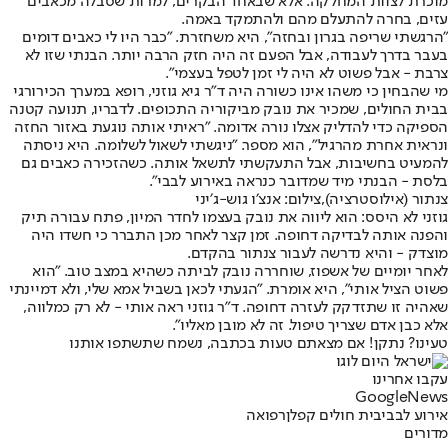
מוכרת לצוות המחלקה. אלא שבאחד הבקרים, למרות שסבלה מכאבים
עזים, בחרה להתעלם מהם ולהתמקד באמה.
"הרגשתי שריפה בגרון ובחזה", היא משחזרת. "כבר היו לי כאבים דומים
בעבר בדרך לעבודה, אבל הפעם זה היה חזק הרבה יותר. הבנתי שזו לא
צרבת - אבל פשוט לא היה לי זמן לטפל בעצמי".
מי שהבחין כי משהו אינו כשורה היה ד"ר גיא גוזני, רופא במערך הכירורגי
בבית החולים, שמכיר את נובק מביקוריה התכופים. לדבריו, תנועה קטנה
הספיקה כדי להדליק אצלו נורה אדומה. "ראיתי אותה נוגעת באזור החזה
ונראית אחרת מהרגיל", הוא מספר. "ניגשתי לשאול לשלומה. היא ניסתה
להמעיט בחשיבות, אבל התעקשתי לתשאל אותה. כשהזכירה כאבים גם
בלסת - הבנתי מיד שמדובר כנראה באירוע לבבי".
צנתור (אילוסטרציה),צילום: אנצ׳ו גוש-ג׳יני
גוזני לא היסס: הוא ליווה את נובק בעצמו לחדר המיון, פתח עבורה תיק
והפנה אותה לבדיקה דחופה. זמן קצר לאחר מכן התברר כי חשדו היה
מוצדק - והיא נדרשה לעבור צנתור בהקדם.
לאחר יומיים של אשפוז, שוחררה נובק לביתה כשהיא במצב טוב. "הוא
פשוט הציל אותי", היא אומרת. "הגעתי לכאן בשביל אמא שלי, ולא דמיינתי
שאהיה זו שתזדקק לעזרה דחופה. ד"ר גוזני ראה אותי - לא רק כמלווה,
אלא כבן אדם שצריך טיפול. זה לא מובן מאליו".
טעינו? נתקן! אם מצאתם טעות בכתבה, נשמח שתשתפו אותנו
עקבו אחרינו
G
o
o
g
l
e
News
אירוע לבבי
בית חולים קפלן
רפואה
מדורים