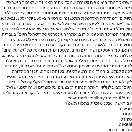
"ישראל היום" הוא גוף תקשורת שנוסד מתוך האמונה שהציבור הישראלי
ראוי לעיתונות טובה יותר, מאוזנת יותר ומדויקת יותר. עיתונות שמדברת
ולא צועקת. עיתונות אמינה, אובייקטיבית ועניינית. עיתונות אחרת וללא
תשלום. המהדורה המודפסת הראשונה פורסמה ב-30 ביולי 2007, וב-2010
הפך "ישראל היום" לעיתון הישראלי בעל שיעור החשיפה הגבוה ביותר בימי
חול. מו"ל העיתון היא ד"ר מרים אדלסון. העורך הראשי הוא עמר לחמנוביץ,
והעורך המייסד הוא עמוס רגב. אתרי האינטרנט של "ישראל היום" בעברית
ובאנגלית, כמו כן היישומונים (אפליקציות) לאנדרואיד ול-iOS, מציגים
חדשות מסביב לשעון, תוכן בלעדי, מבזקים ועדכונים, ניתוחים ופרשנויות,
וידיאו, פודקאסטים ושידורים חיים. פלטפורמות הדיגיטל של "ישראל היום"
כוללות ערוצי חדשות ודעות, תרבות ובידור, לייף סטייל, טכנולוגיה, ספורט,
כלכלה וצרכנות, בריאות, חיילים, אוכל, יהדות, תיירות ורכב. ב-2021 עלו
לאוויר האתר החדש והיישומון החדש של "ישראל היום" בעברית, במטרה
לספק לגולשים חוויה מהירה, עדכנית, בטוחה ונוחה. תכני המהדורה
המודפסת של העיתון זמינים גם באתר, במהדורה יומית מקוונת, ואפשר
לקבל אותם גם בניוזלטר. מועדון ההטבות הייחודי "הקליקה של ישראל
היום" מציע לגולשי האתר הנחות ומבצעים על מוצרים ושירותים. ישראל
היום פתוח להערות, לביקורת ולהצעות לשיפור מקהל הקוראים. פנו אלינו
במייל hayom@israelhayom.co.il.
יום ראשון, 28.6.2026
י"ג בתמוז תשפ"ו
חדשות
דעות
ספורט
ForReal
תרבות ובידור