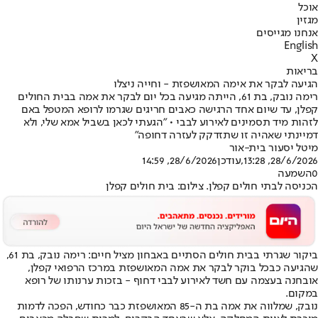
אוכל
מגזין
אנחנו מגייסים
English
X
בריאות
הגיעה לבקר את אימה המאושפזת - וחייה ניצלו
רימה נובק, בת 61, הייתה מגיעה בכל יום לבקר את אמה בבית החולים
קפלן, עד שיום אחד הרגישה כאבים חריגים שגרמו לרופא המטפל באם
לזהות מיד תסמינים לאירוע לבבי • "הגעתי לכאן בשביל אמא שלי, ולא
דמיינתי שאהיה זו שתזדקק לעזרה דחופה"
מיטל יסעור בית-אור
28/6/2026, 13:28
,עודכן
28/6/2026, 14:59
0
השמעה
הכניסה לבתי חולים קפלן. צילום: בית חולים קפלן
ביקור שגרתי בבית חולים הסתיים באבחון מציל חיים: רימה נובק, בת 61,
שהגיעה כבכל בוקר לבקר את אמה המאושפזת במרכז הרפואי קפלן,
אובחנה בעצמה עם חשד לאירוע לבבי דחוף - בזכות ערנותו של רופא
במקום.
נובק, שמלווה את אמה בת ה-85 המאושפזת כבר כחודש, הפכה לדמות