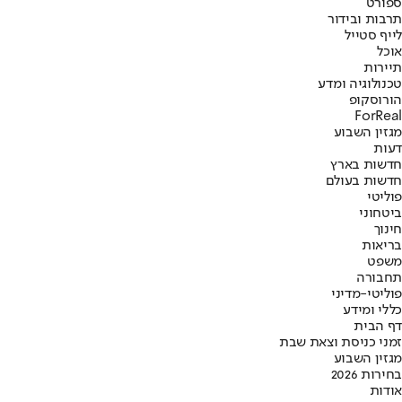
ספורט
תרבות ובידור
לייף סטייל
אוכל
תיירות
טכנולוגיה ומדע
הורוסקופ
ForReal
מגזין השבוע
דעות
חדשות בארץ
חדשות בעולם
פוליטי
ביטחוני
חינוך
בריאות
משפט
תחבורה
פוליטי-מדיני
כללי ומידע
דף הבית
זמני כניסת וצאת שבת
מגזין השבוע
בחירות 2026
אודות