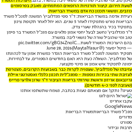
סימן טוב ומי שהוביל שורה של נושאי ליבה במשרד, בהם,
היערכות המשרד
לשעת חירום, קיצור תורנויות הרופאים המתמחים, מאבק בפרסומים
כוזבים, ונושאי תכנון כח אדם במשרד הבריאות.
רעידת אדמה במשרד הבריאות: ד״ר ספי מנדלוביץ׳ המשנה למנכ״ל משרד
הבריאות פורש מתפקידו לאחר 5 שנים. הוא יחל לאחר תקופת צינון
בתפקיד בכיר בהנהלת שערי צדק.
ד״ר מנדלוביץ׳ נחשב לבעל יחסי אמון מלאים עם מנכ״ל המשרד בר סימן
טוב ומי שהוביל שורה של נושאי ליבה במשרד.
בהם היערכות המשרד לשעת…
pic.twitter.com/gBG34ZnolC
— מיטל יסעור (@MaytalYasur)
June 28, 2026
תפקיד המשנה למנכ"ל משרד הבריאות הוגדר כמשרת אמון עד לכהונתו
של מנדלוביץ׳. השאלה כעת היא האם בחודשים הספורים, עד לבחירות,
ימונה לתפקיד איש אמון או מינוי מקצועי.
‏עזיבתו של מנדלוביץ', שצפויה לקרות כבר בשבועות הקרובים, מצטרפת
לעזיבת שתי בכירות נוספות - סמנכ"לית תכנון כלכלי ואסטרטגי איילת
גרינבאום אריזון וראשת שירותי בריאות הציבור ד"ר שרון אלרעי פרייס
(שעזבה לפני כ-4 חודשים).
טעינו? נתקן! אם מצאתם טעות בכתבה, נשמח שתשתפו אותנו
עקבו אחרינו
G
o
o
g
l
e
News
מנכ''ל משרד הבריאות
משרד הבריאות
מדורים
ספורט
תרבות ובידור