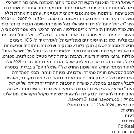
"ישראל היום" הוא גוף תקשורת שנוסד מתוך האמונה שהציבור הישראלי
ראוי לעיתונות טובה יותר, מאוזנת יותר ומדויקת יותר. עיתונות שמדברת
ולא צועקת. עיתונות אמינה, אובייקטיבית ועניינית. עיתונות אחרת וללא
תשלום. המהדורה המודפסת הראשונה פורסמה ב-30 ביולי 2007, וב-2010
הפך "ישראל היום" לעיתון הישראלי בעל שיעור החשיפה הגבוה ביותר בימי
חול. מו"ל העיתון היא ד"ר מרים אדלסון. העורך הראשי הוא עמר לחמנוביץ,
והעורך המייסד הוא עמוס רגב. אתרי האינטרנט של "ישראל היום" בעברית
ובאנגלית, כמו כן היישומונים (אפליקציות) לאנדרואיד ול-iOS, מציגים
חדשות מסביב לשעון, תוכן בלעדי, מבזקים ועדכונים, ניתוחים ופרשנויות,
וידיאו, פודקאסטים ושידורים חיים. פלטפורמות הדיגיטל של "ישראל היום"
כוללות ערוצי חדשות ודעות, תרבות ובידור, לייף סטייל, טכנולוגיה, ספורט,
כלכלה וצרכנות, בריאות, חיילים, אוכל, יהדות, תיירות ורכב. ב-2021 עלו
לאוויר האתר החדש והיישומון החדש של "ישראל היום" בעברית, במטרה
לספק לגולשים חוויה מהירה, עדכנית, בטוחה ונוחה. תכני המהדורה
המודפסת של העיתון זמינים גם באתר, במהדורה יומית מקוונת, ואפשר
לקבל אותם גם בניוזלטר. מועדון ההטבות הייחודי "הקליקה של ישראל
היום" מציע לגולשי האתר הנחות ומבצעים על מוצרים ושירותים. ישראל
היום פתוח להערות, לביקורת ולהצעות לשיפור מקהל הקוראים. פנו אלינו
במייל hayom@israelhayom.co.il.
יום ראשון, 28.6.2026
י"ג בתמוז תשפ"ו
חדשות
דעות
ספורט
ForReal
תרבות ובידור