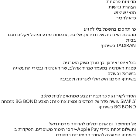
מדיניות פרטיות
הצהרת נגישות
תנאי שימוש
כדאי
להכיר
כך תחסכו בחשמל בלי להזיע
מהפכת האנרגיה של תדיראן: שליטה, אבטחת מידע וניהול אקלים חכם
בבית
בשיתוף TADIRAN
בצל איומי איראן: כך נערך משק האנרגיה
פסגת האנרגיה במעמד שגריר ארה"ב, שר האנרגיה ובכירי התעשייה
בישראל ובעולם
בשיתוף המכון הישראלי לאנרגיה ולסביבה
הסוד לקיר נקי: כך תבחרו צבע שמתאים לבית שלכם
מומחה BG BOND עושה סדר על המדפים ומציג את מותג הצבע SIMPLY
בשיתוף BG BOND
אל תחמיצו! גם אתם יכולים להרוויח מהמונדיאל
יחסי הימור משופרים, הפקדות ב-Apple Pay ותשלום זכיות מיידי
בשיתוף המועצה להסדר ההימורים בספורט