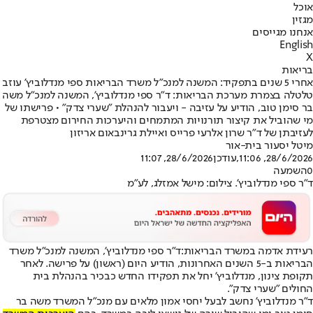
אוכל
מגזין
אנחנו מגייסים
English
X
בריאות
אחרי 5 שנים בתפקיד: המשנה למנכ"ל משרד הבריאות ספי מנדלוביץ' עוזב
טלטלה בצמרת מערכת הבריאות: ד"ר ספי מנדלוביץ', המשנה למנכ"ל משה
בר סימן טוב, הודיע על עזיבה - ויעבור להנהלת "שערי צדק" • פרישתו של
מי שהוביל את קיצור תורנויות המתמחים והיערכות החירום מצטרפת
לעזיבתן של ד"ר שרון אלרעי פרייס ואיילת גרינבאום אריזון
מיטל יסעור בית-אור
28/6/2026, 11:06
,עודכן
28/6/2026, 11:07
0
השמעה
ד"ר ספי מנדלוביץ'. צילום: מישל אמזלג, לע"מ
‏רעידת אדמה במשרד הבריאות:
ד"ר ספי מנדלוביץ', המשנה למנכ"ל משרד
הבריאות ב-5 השנים האחרונות, הודיע היום (ראשון) על פרישה. לאחר
תקופת צינון, מנדלוביץ' יחל את תפקידו החדש כבכיר בהנהלת בית
החולים "שערי צדק".
‏ד"ר מנדלוביץ' נחשב לבעל יחסי אמון מלאים עם מנכ"ל המשרד משה בר