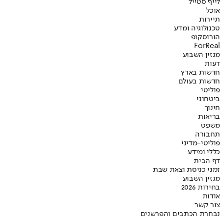
לייף סטייל
אוכל
תיירות
טכנולוגיה ומדע
הורוסקופ
ForReal
מגזין השבוע
דעות
חדשות בארץ
חדשות בעולם
פוליטי
ביטחוני
חינוך
בריאות
משפט
תחבורה
פוליטי-מדיני
כללי ומידע
דף הבית
זמני כניסת וצאת שבת
מגזין השבוע
בחירות 2026
אודות
צור קשר
נבחרת הכתבים והפרשנים