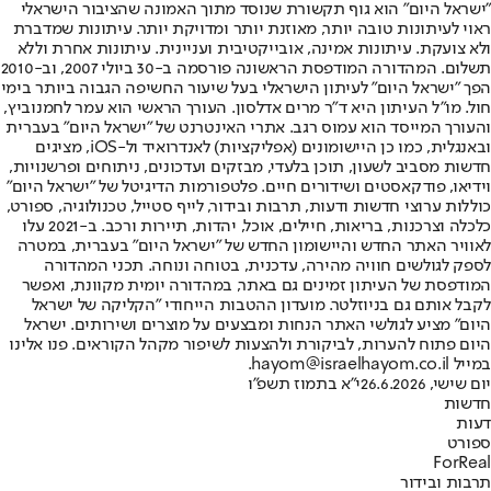
"ישראל היום" הוא גוף תקשורת שנוסד מתוך האמונה שהציבור הישראלי
ראוי לעיתונות טובה יותר, מאוזנת יותר ומדויקת יותר. עיתונות שמדברת
ולא צועקת. עיתונות אמינה, אובייקטיבית ועניינית. עיתונות אחרת וללא
תשלום. המהדורה המודפסת הראשונה פורסמה ב-30 ביולי 2007, וב-2010
הפך "ישראל היום" לעיתון הישראלי בעל שיעור החשיפה הגבוה ביותר בימי
חול. מו"ל העיתון היא ד"ר מרים אדלסון. העורך הראשי הוא עמר לחמנוביץ,
והעורך המייסד הוא עמוס רגב. אתרי האינטרנט של "ישראל היום" בעברית
ובאנגלית, כמו כן היישומונים (אפליקציות) לאנדרואיד ול-iOS, מציגים
חדשות מסביב לשעון, תוכן בלעדי, מבזקים ועדכונים, ניתוחים ופרשנויות,
וידיאו, פודקאסטים ושידורים חיים. פלטפורמות הדיגיטל של "ישראל היום"
כוללות ערוצי חדשות ודעות, תרבות ובידור, לייף סטייל, טכנולוגיה, ספורט,
כלכלה וצרכנות, בריאות, חיילים, אוכל, יהדות, תיירות ורכב. ב-2021 עלו
לאוויר האתר החדש והיישומון החדש של "ישראל היום" בעברית, במטרה
לספק לגולשים חוויה מהירה, עדכנית, בטוחה ונוחה. תכני המהדורה
המודפסת של העיתון זמינים גם באתר, במהדורה יומית מקוונת, ואפשר
לקבל אותם גם בניוזלטר. מועדון ההטבות הייחודי "הקליקה של ישראל
היום" מציע לגולשי האתר הנחות ומבצעים על מוצרים ושירותים. ישראל
היום פתוח להערות, לביקורת ולהצעות לשיפור מקהל הקוראים. פנו אלינו
במייל hayom@israelhayom.co.il.
יום שישי, 26.6.2026
י"א בתמוז תשפ"ו
חדשות
דעות
ספורט
ForReal
תרבות ובידור