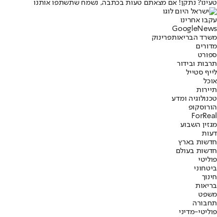
טעינו? נתקן! אם מצאתם טעות בכתבה, נשמח שתשתפו אותנו
עקבו אחרינו
G
o
o
g
l
e
News
משרד הבריאות
פרינוק
מדורים
ספורט
תרבות ובידור
לייף סטייל
אוכל
תיירות
טכנולוגיה ומדע
הורוסקופ
ForReal
מגזין השבוע
דעות
חדשות בארץ
חדשות בעולם
פוליטי
ביטחוני
חינוך
בריאות
משפט
תחבורה
פוליטי-מדיני