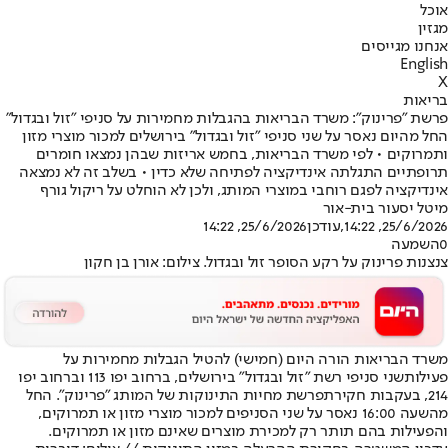
אוכל
מגזין
אנחנו מגייסים
English
X
בריאות
פרשת "פרינוק": משרד הבריאות בהגבלות מחמירות על סניפי "זול ובגדול"
החל מהיום נאסר על שני סניפי "זול ובגדול" בירושלים למכור מוצרי מזון
ותמרוקים • לפי משרד הבריאות, בחמש אריזות שבהן נמצאו חומרים
תרופתיים התגלתה אינדיקציה לפתיחה שלא כדין • בשלב זה לא נמצאה
אינדיקציה לפגם רוחבי במוצרי המותג, ולכן לא הוחלט על ריקול גורף
מיטל יסעור בית-אור
25/6/2026, 14:22
,עודכן
25/6/2026, 14:22
0
השמעה
צנצנות פרינוק על רקע הסופר זול ובגדול. צילום: אורן בן חקון
משרד הבריאות הורה היום (חמישי) להטיל הגבלות מחמירות על
פעילות
שני סניפי רשת "זול ובגדול" בירושלים
, ברחוב יפו 113 וברחוב יפו
214, בעקבות חקירת
פרשת מחיות התינוקות של המותג "פרינוק"
. החל
מהשעה 16:00 נאסר על שני הסניפים למכור מוצרי מזון או תמרוקים,
והפעילות בהם תותר רק למכירת מוצרים שאינם מזון או תמרוקים.