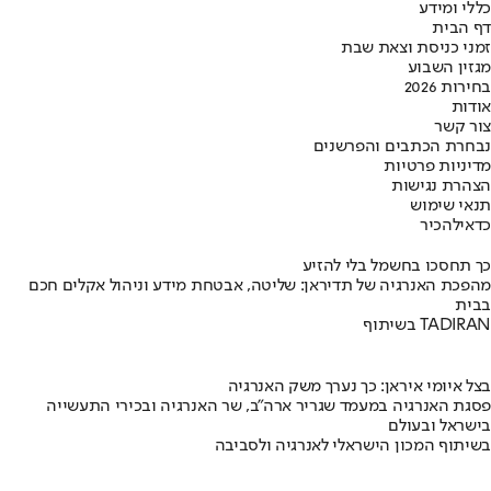
כללי ומידע
דף הבית
זמני כניסת וצאת שבת
מגזין השבוע
בחירות 2026
אודות
צור קשר
נבחרת הכתבים והפרשנים
מדיניות פרטיות
הצהרת נגישות
תנאי שימוש
כדאי
להכיר
כך תחסכו בחשמל בלי להזיע
מהפכת האנרגיה של תדיראן: שליטה, אבטחת מידע וניהול אקלים חכם
בבית
בשיתוף TADIRAN
בצל איומי איראן: כך נערך משק האנרגיה
פסגת האנרגיה במעמד שגריר ארה"ב, שר האנרגיה ובכירי התעשייה
בישראל ובעולם
בשיתוף המכון הישראלי לאנרגיה ולסביבה