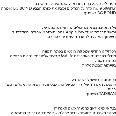
הסוד לקיר נקי: כך תבחרו צבע שמתאים לבית שלכם
מומחה BG BOND עושה סדר על המדפים ומציג את מותג הצבע SIMPLY
בשיתוף BG BOND
אל תחמיצו! גם אתם יכולים להרוויח מהמונדיאל
יחסי הימור משופרים, הפקדות ב-Apple Pay ותשלום זכיות מיידי
בשיתוף המועצה להסדר ההימורים בספורט
הפרויקט החדש שמסקרן רוכשים בפתח תקווה
קבוצת אלמוג מציגה את פרויקט MALA: מגדלי הפרימיום האחרונים
בפתח תקווה
בשיתוף קבוצת אלמוג
כך תחסכו בחשמל בלי להזיע
מהפכת האנרגיה של תדיראן: שליטה, אבטחת מידע וניהול אקלים חכם
בבית
בשיתוף TADIRAN
בצל איומי איראן: כך נערך משק האנרגיה
פסגת האנרגיה במעמד שגריר ארה"ב, שר האנרגיה ובכירי התעשייה