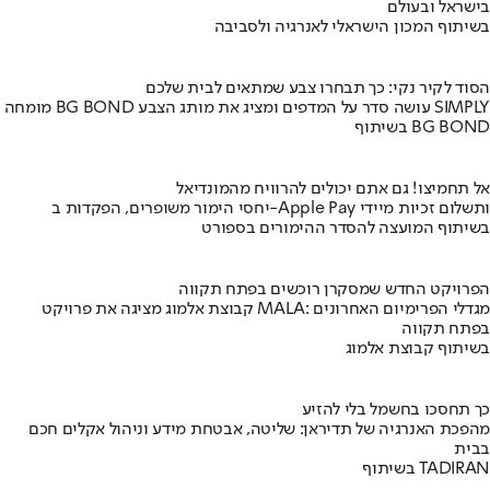
בישראל ובעולם
בשיתוף המכון הישראלי לאנרגיה ולסביבה
הסוד לקיר נקי: כך תבחרו צבע שמתאים לבית שלכם
מומחה BG BOND עושה סדר על המדפים ומציג את מותג הצבע SIMPLY
בשיתוף BG BOND
אל תחמיצו! גם אתם יכולים להרוויח מהמונדיאל
יחסי הימור משופרים, הפקדות ב-Apple Pay ותשלום זכיות מיידי
בשיתוף המועצה להסדר ההימורים בספורט
הפרויקט החדש שמסקרן רוכשים בפתח תקווה
קבוצת אלמוג מציגה את פרויקט MALA: מגדלי הפרימיום האחרונים
בפתח תקווה
בשיתוף קבוצת אלמוג
כך תחסכו בחשמל בלי להזיע
מהפכת האנרגיה של תדיראן: שליטה, אבטחת מידע וניהול אקלים חכם
בבית
בשיתוף TADIRAN