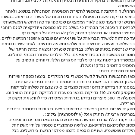
עדכון המשטרה בחקירת ההרעלה במזון התינוקות // צילום: דוברות
המשטרה
ההחלטה התקבלה בהמשך לחקירת המשטרה המתנהלת בנושא, ולאחר
ביצוע בדיקות מעבדה ופעולות פיקוח נרחבות של משרד הבריאות. במשרד
הדגישו כי הצעד ננקט לאור הממצאים שנאספו עד כה והחשש המשמעותי
לבריאות הציבור, אך הבהירו כי בשלב זה לא נמצאה אינדיקציה לפגם רוחבי
במוצרי המותג או בתהליך הייצור, ולכן לא הוחלט על ריקול גורף.
עד כה דווח למשרד הבריאות על שני אירועים שבהם אושפזו חמישה ילדים,
בני שלושה ועשרה חודשים ובני שלוש ותשעה חודשים, לאחר שצרכו מחית
פרי שנרכשה בסניפים הללו. בבדיקות שנערכו נמצאה כמות חריגה של
חומרים ממשפחת הבנזודיאזפינים. כלל הילדים שוחררו מבתי החולים,
ובמשרד הבריאות ציינו כי מלבד המקרים הללו, דיווחים נוספים על
תסמינים דומים נבדקו ונשללו.
מאות מוצרים נדגמו
מאז התגבשות החשד לקשר אפשרי בין המקרים, ביצעו מפקחי שירות
המזון במשרד הבריאות ביקורות ודיגומים נרחבים בפריסה ארצית.
במסגרת הבדיקות נדגמו מאות מוצרים: כ-70 צנצנות נשלחו לבדיקות
טוקסיקולוגיות, 110 בדיקות בוצעו במעבדות לבדיקת תקינות הוואקום,
ולמעלה מ-500 מוצרים נבדקו בנקודות המכירה כדי לוודא את תקינות
האריזה.
מפקחי שירות המזון במשרד הבריאות ביצעו ביקורות ודיגומים נרחבים
בפריסה ארצית/ תינוק אוכל (אילוסטרציה),צילום: .
בבדיקות הללו אותרו חמישה מוצרים שבהם נמצאו חומרים תרופתיים
מסוג קלונזפאם ולורזפאם. שלושה מהמוצרים נמסרו על ידי משפחות
הילדים שאושפזו, ושניים נוספים נדגמו ממדפי הרשת בירושלים. בכל