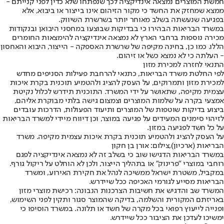
חמשת המוצרים נמצאה אינדיקציה לכך שנפתחו שלא כדין לפני קנייתם -
ממצא שמחזק את החשד כי מקור הזיהום אינו בייצור או ביבוא, אלא
בפגיעה שנעשתה בשלב מאוחר יותר בשרשרת השיווק.
במשרד הבריאות הבהירו כי בבדיקות שבוצעו במחסני היבואן ובנקודות
מכירה נוספות ברחבי הארץ לא נמצאה אינדיקציה להימצאות החומרים
הללו. כמו כן, בחינה מקיפה של שרשרת האספקה - הייצור, היבוא והאחסון
- העלתה כי לא נמצא כשל או זיהום.
התנאי לחזרה למכירת מזון
לפי החלטת משרד הבריאות, כתנאי להרחבת פעילות הסניפים מחדש
למכירת מזון ותמרוקים, על העסק להציג ולהטמיע תוכנית בקרת איכות
עצמית מקיפה, שתאושר על ידי המשרד. התוכנית תידרש לכלול נקיטת
אמצעי בקרה על שלמות המוצרים וצמצום גישה בלתי מבוקרת אליהם,
ביצוע בדיקות שוטפות של המוצרים ותיעוד הפעולות, הדרכות עובדים
לזיהוי סימנים המעידים על פגיעה במוצר, וכן דיווח מיידי למשרד הבריאות
על כל חשד לפגיעה במזון.
על העסק להציג ולהטמיע תוכנית בקרת איכות עצמית מקיפה. משרד
הבריאות (ארכיון),צילום: אורן בן חקון
במשרד הבריאות הדגישו שוב כי בשלב זה לא נמצאה אינדיקציה לפגם
רוחבי במוצרי "פרינוק" או בתהליך הייצור, ולכן לא הוחלט על ריקול גורף.
במקביל, משטרת ישראל ממשיכה לנהל את חקירת האירוע, ומשרד
הבריאות מסייע לגורמי האכיפה ככל שיידרש.
המשרד שב והדגיש את חשיבות הצרכנות הנבונה: רכישת מוצרי מזון
באריזתם המקורית והשלמה, בדיקה שהמוצר סגור ותקין לפני השימוש,
ופנייה לייעוץ רפואי בכל מקרה של חשד או תלונה. במשרד הוסיפו כי
ימשיכו לעדכן את הציבור ככל שיידרש.