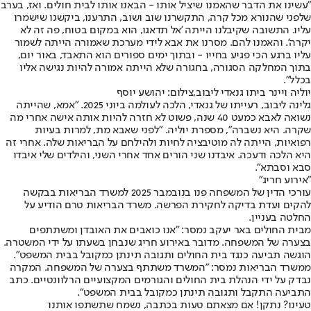
"עשינו את הדבר שהאמנו שיציל אותו - הבאנו אותו לבית חולים. ואז, בערב
שלפני שהנורא מכל קרה, התקשרנו שוב ושוב, התרענו, ביקשנו שישמרו
עליו. התשובה שקיבלנו הייתה 'אל תדאגו, הוא במקום בטוח, פה זה לא
יקרה'. והאמנו להם. מסרנו את אבא לידי מערכת שאמורה הייתה לשמור
עליו ברגע הכי פגיע בחייו - ובתוך ימים ספורים הוא התאבד, באור יום,
בתוך המחלקה הסגורה, בחגורה שלא הייתה אמורה להיות נגישה אליו
בכלל".
יוליה ויינר ביתו גנאדי ליבוב,צילום: יהושע יוסף
גלינה ליבוב, רעייתו של גנאדי, הלכה לעולמה ביוני 2025. "אמא, שהייתה
נשואה לאבא כמעט 40 שנה, פשוט לא חזרה להיות אותה אישה אחרי מה
שקרה. היא נשברה", מספרת יוליה. "לפני שאבא מת, למרות בעיות
רפואיות, הייתה לה מוטיבציה לחיות ולהילחם על הבריאות שלה. אחרי זה
היא הלכה ודעכה. איבדנו שני הורים אחד אחרי השני, והילדים שלי איבדו
סבא וסבתא".
"אירוע חריג"
עורכי הדין של המשפחה פנו בנובמבר 2025 למשרד הבריאות בבקשה
להקים ועדת בדיקה לחקירת הפרשה. משרד הבריאות טרם הודיע על
החלטה בעניין.
מבית החולים באר יעקב נמסר: "אנו כואבים את האובדן ומשתתפים
בצערה של המשפחה. מדובר באירוע חריג שנבחן בשעתו על ידי המשטרה.
הוגשה תביעה כנגד בית החולים ותגובה תינתן כמקובל בבית המשפט".
ממשרד הבריאות נמסר: "המשרד משתתף בצערה של המשפחה. המקרה
נבדק על ידי הנהלת בית החולים והגורמים המקצועיים הרלוונטיים. כתב
התביעה התקבל ותגובה תינתן כמקובל בבית המשפט".
טעינו? נתקן! אם מצאתם טעות בכתבה, נשמח שתשתפו אותנו