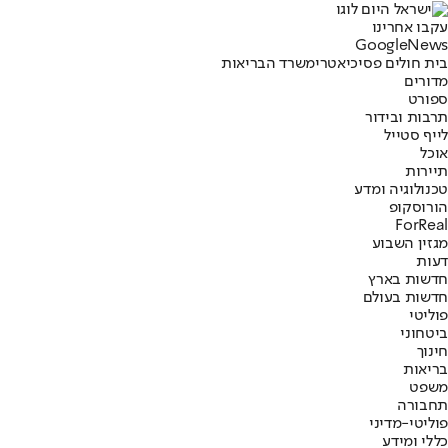
עקבו אחרינו
G
o
o
g
l
e
News
בית חולים פסיכיאטרי
משרד הבריאות
מדורים
ספורט
תרבות ובידור
לייף סטייל
אוכל
תיירות
טכנולוגיה ומדע
הורוסקופ
ForReal
מגזין השבוע
דעות
חדשות בארץ
חדשות בעולם
פוליטי
ביטחוני
חינוך
בריאות
משפט
תחבורה
פוליטי-מדיני
כללי ומידע