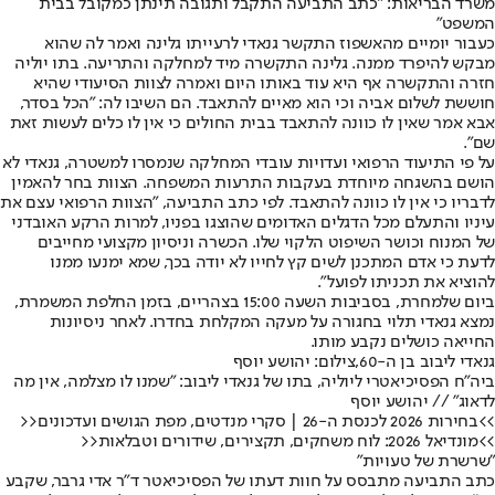
משרד הבריאות
: "כתב התביעה התקבל ותגובה תינתן כמקובל בבית
המשפט"
כעבור יומיים מהאשפוז התקשר גנאדי לרעייתו גלינה ואמר לה שהוא
מבקש להיפרד ממנה. גלינה התקשרה מיד למחלקה והתריעה. בתו יוליה
חזרה והתקשרה אף היא עוד באותו היום ואמרה לצוות הסיעודי שהיא
חוששת לשלום אביה וכי הוא מאיים להתאבד. הם השיבו לה: "הכל בסדר,
אבא אמר שאין לו כוונה להתאבד בבית החולים כי אין לו כלים לעשות זאת
שם".
על פי התיעוד הרפואי ועדויות עובדי המחלקה שנמסרו למשטרה, גנאדי לא
הושם בהשגחה מיוחדת בעקבות התרעות המשפחה. הצוות בחר להאמין
לדבריו כי אין לו כוונה להתאבד. לפי כתב התביעה, "הצוות הרפואי עצם את
עיניו והתעלם מכל הדגלים האדומים שהוצגו בפניו, למרות הרקע האובדני
של המנוח וכושר השיפוט הלקוי שלו. הכשרה וניסיון מקצועי מחייבים
לדעת כי אדם המתכנן לשים קץ לחייו לא יודה בכך, שמא ימנעו ממנו
להוציא את תכניתו לפועל".
ביום שלמחרת, בסביבות השעה 15:00 בצהריים, בזמן החלפת המשמרת,
נמצא גנאדי תלוי בחגורה על מעקה המקלחת בחדרו. לאחר ניסיונות
החייאה כושלים נקבע מותו.
גנאדי ליבוב בן ה-60,צילום: יהושע יוסף
ביה"ח הפסיכיאטרי ליוליה, בתו של גנאדי ליבוב: "שמנו לו מצלמה, אין מה
לדאוג" // יהושע יוסף
>>בחירות 2026 לכנסת ה-26 | סקרי מנדטים, מפת הגושים ועדכונים<<
>>מונדיאל 2026: לוח משחקים, תקצירים, שידורים וטבלאות<<
"שרשרת של טעויות"
כתב התביעה מתבסס על חוות דעתו של הפסיכיאטר ד"ר אדי גרבר, שקבע