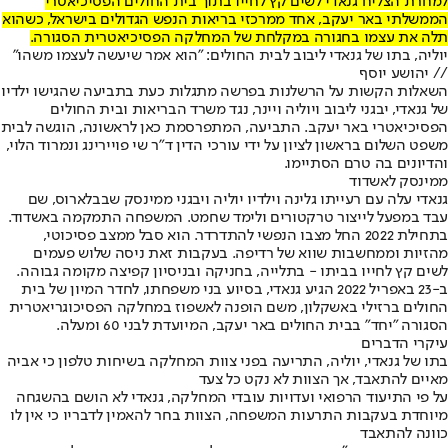
למחרת הצליח גנאדי לשים קץ לחייו בתוך בית החולים הפסיכיאטרי
הממשלתי באר יעקב, אחד ממרכזי בריאות הנפש הגדולים בישראל, כשהוא
תלה את עצמו בחגורה במקלחת של המחלקה הפסיכיאטרית הסגורה.
יוליה, בתו של גנאדי ליבוב לבית החולים: "הוא אמר שיעשה לעצמו משהו"
// יהושע יוסף
השאלות הקשות על הרשלנות בפרשה מתגלות כעת בתביעה שהגישו ילדיו
של גנאדי, יבגני ליבוב ויוליה ויינר, נגד משרד הבריאות ובית החולים
הפסיכיאטרי באר יעקב. התביעה, המתפרסמת כאן לראשונה, הוגשה לבית
משפט השלום בראשון לציון על ידי עורכי הדין ד"ר שי פויירינג ונמרוד הלוי,
והדיונים בה טרם הסתיימו.
ממינסק לאשדוד
גנאדי עלה עם רעייתו גלינה וילדיו יוליה ויבגני ממינסק שבבלארוס, שם
עבד במפעל לייצור טרקטורים ולימד שחמט. המשפחה התמקמה באשדוד.
בתחילת 2022 החל מצבו הנפשי להתדרדר. הוא סבל ממצב פסיכוטי,
מהזיות וממחשבות שווא של רדיפה. בעקבות זאת ניסה שלוש פעמים
לשים קץ לחייו בביתו - בתלייה, בחניקה ובניסיון קפיצה מקומה גבוהה.
ב-23 באפריל 2022 הגיע גנאדי, בסיוע בני משפחתו, לחדר המיון של בית
החולים ברזילי באשקלון, משם הופנה לאשפוז במחלקה הפסיכוגריאטרית
הסגורה "יחד" בבית החולים באר יעקב, המיועדת לבני 60 ומעלה.
עיקרי הדברים
בתו של גנאדי, יוליה, התריעה בפני צוות המחלקה בשיחות טלפון כי אביה
מאיים להתאבד, אך הצוות לא נקט כל צעד
על פי התיעוד הרפואי ועדויות עובדי המחלקה, גנאדי לא הושם בהשגחה
מיוחדת בעקבות התרעות המשפחה, הצוות בחר להאמין לדבריו כי אין לו
כוונה להתאבד