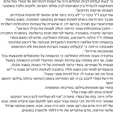
כי "בעת קבלתו לבית החולים היה על הצוות להתייחס אל גנאדי כאל אדם
המתקשה להבדיל בין המציאות לבין עולמו הפנימי, ולנקוט כלפיו באמצעי
השגחה ופיקוח הדוקים".
עוד קבע ד"ר גרבר כי "לא ברור כיצד אדם המועד לניסיונות אובדניים,
שכבר הוכיח את כוונתו לפחות פעמיים בתקופה הסמוכה, נמצא במוסד
פסיכיאטרי עם חגורה בהישג ידו. זו שרשרת של טעויות והתנהלות רשלנית
- ויתכן שהתנהלות שונה הייתה יכולה לשנות את גורלו הטראגי".
הפרשה נחקרה במשטרה בחשד לגרימת מוות ברשלנות. במסגרת החקירה
נשאלה ד"ר אילנה ויינטראוב, מנהלת המחלקה, מדוע לא הושם גנאדי
בהשגחה חרף שלושה ניסיונות התאבדות ואבחנה של דיכאון פסיכוטי.
תשובתה הייתה כי "בקבלתו בוצעה הערכת מסוכנות ולא התרשמנו
ממסוכנות מיידית".
בחקירה טענה מנהלת המחלקה כי ההשגחה על המטופלים מתבצעת בכל
שעה, אך היא עומתה עם עדויות הצוות הסיעודי לפיהן ההשגחה בפועל
נעשית כל שעתיים. גנאדי נראה לאחרונה על ידי הצוות בשעה 13:00,
וכשעתיים לאחר מכן נמצא תלוי. בתגובה לעימות הדברים טענה כי "יש
נוהל וזה מה שזכור לי. יכול להיות שאני טועה".
חייו של גנאדי ליבוב בן ה-60 הסתיימו באופן הטראגי ביותר.,צילום: יהושע
יוסף
גנאדי עם משפחתו,צילום: באדיבות המשפחה
"מסרנו אותו ולא שמרו עליו"
יוליה ויינר, בתו של גנאדי, סיפרה: "אני לא מצליחה להבין איך המקום
שאמור היה להיות הכי בטוח עבור אבא הפך למקום שבו איבדנו אותו. אבא
שלי לא היה אדם עם רקע נפשי. הוא היה אבא, סבא, מאמן שחמט שגידל
אלופי אירופה, אדם שהקדיש את חייו ללמד ולהאמין באנשים.