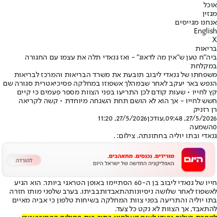
אוכל
מגזין
אנחנו מגייסים
English
X
בריאות
ביה"ח טען ש"אין מה לדאוג" - ואז גנאדי תלה את עצמו עם החגורה
במקלחת
משפחתו של גנאדי ליבוב תובעת את משרד הבריאות והמרכז לבריאות
הנפש באר יעקב לאחר שבמהלך אשפוזו במחלקה פסיכיאטרית סגורה שם
קץ לחייו • שעות קודם לכן התריעו בפני הצוות מספר פעמים כי קיים
חשש לחייו - אך הוא לא הושם תחת השגחה מיוחדת • קשה לקריאה
רן רזניק
27/5/2026, 09:48
,עודכן
27/5/2026, 11:20
0
השמעה
גנאדי ובתו יוליה בחתונתה. צילום: .
חייו של גנאדי ליבוב בן ה-60 הסתיימו באופן הטראגי ביותר. הוא הגיע
לאשפוז לאחר שלושה ניסיונות
התאבדות
בביתו. בערב שלפני מותו חזרה
בתו יוליה והתריעה בפני צוות המחלקה בשיחות טלפון כי אביה מאיים
להתאבד, אך הצוות לא נקט כל צעד.