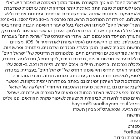
"ישראל היום" הוא גוף תקשורת שנוסד מתוך האמונה שהציבור הישראלי
ראוי לעיתונות טובה יותר, מאוזנת יותר ומדויקת יותר. עיתונות שמדברת
ולא צועקת. עיתונות אמינה, אובייקטיבית ועניינית. עיתונות אחרת וללא
תשלום. המהדורה המודפסת הראשונה פורסמה ב-30 ביולי 2007, וב-2010
הפך "ישראל היום" לעיתון הישראלי בעל שיעור החשיפה הגבוה ביותר בימי
חול. מו"ל העיתון היא ד"ר מרים אדלסון. העורך הראשי הוא עמר לחמנוביץ,
והעורך המייסד הוא עמוס רגב. אתרי האינטרנט של "ישראל היום" בעברית
ובאנגלית, כמו כן היישומונים (אפליקציות) לאנדרואיד ול-iOS, מציגים
חדשות מסביב לשעון, תוכן בלעדי, מבזקים ועדכונים, ניתוחים ופרשנויות,
וידיאו, פודקאסטים ושידורים חיים. פלטפורמות הדיגיטל של "ישראל היום"
כוללות ערוצי חדשות ודעות, תרבות ובידור, לייף סטייל, טכנולוגיה, ספורט,
כלכלה וצרכנות, בריאות, חיילים, אוכל, יהדות, תיירות ורכב. ב-2021 עלו
לאוויר האתר החדש והיישומון החדש של "ישראל היום" בעברית, במטרה
לספק לגולשים חוויה מהירה, עדכנית, בטוחה ונוחה. תכני המהדורה
המודפסת של העיתון זמינים גם באתר, במהדורה יומית מקוונת, ואפשר
לקבל אותם גם בניוזלטר. מועדון ההטבות הייחודי "הקליקה של ישראל
היום" מציע לגולשי האתר הנחות ומבצעים על מוצרים ושירותים. ישראל
היום פתוח להערות, לביקורת ולהצעות לשיפור מקהל הקוראים. פנו אלינו
במייל hayom@israelhayom.co.il.
יום רביעי, 27.5.2026
י"א בסיון תשפ"ו
חדשות
דעות
ספורט
ForReal
תרבות ובידור