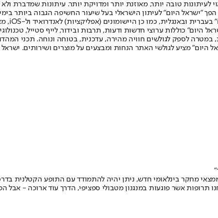
לעיתונות טובה יותר, מאוזנת יותר ומדויקת יותר. עיתונות שמדברת ולא צ
שלום. המהדורה המודפסת הראשונה פורסמה ב-30 ביולי 2007, וב-2010 הפך "ישראל היום" לעיתון הישראלי בעל שי
לחמנוביץ,
ל היום" כוללות ערוצי חדשות ודעות, תרבות ובידור, לייף סטייל, טכנולוגיה
ברית, במטרה לספק לגולשים חוויה מהירה, עדכנית, בטוחה ונוחה. תכני המה
ל היום" מציע לגולשי האתר הנחות ומבצעים על מוצרים ושירותים. ישראל 
"
ממצאי מחקר בינלאומי חדש, ניתן יהיה להתמודד עם התופע הקטלנית בדרכי
נו תרופות אשר פוגעות במנגנון מטבולי ספציפי, הדרך עוד ארוכה - אבל הפ