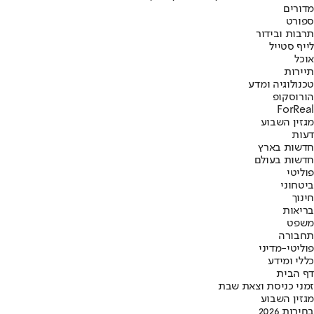
מדורים
ספורט
תרבות ובידור
לייף סטייל
אוכל
תיירות
טכנולוגיה ומדע
הורוסקופ
ForReal
מגזין השבוע
דעות
חדשות בארץ
חדשות בעולם
פוליטי
ביטחוני
חינוך
בריאות
משפט
תחבורה
פוליטי-מדיני
כללי ומידע
דף הבית
זמני כניסת וצאת שבת
מגזין השבוע
בחירות 2026