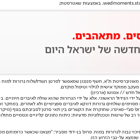
סרטן השד
לשלוח גרורות למוח -
מעקב ממוקד אישית לגילוי וטיפול מוקדם.
 חדש // אנווטו (ארכיון)
 ידי הגידול הראשוני, אלא על ידי הגרורות שהוא שולח לאיברים חיוניים. ב
סוימים שולחים גרורות דווקא לאיברים ספציפיים ולא לאחרים. במחקר זה
' סצ'י-פאינרו, שחוקרת את הקשרים בין תאי סרטן לסביבתם בגוף (מיקרו-
של שיטות וטכנולוגיות מדעיות: ניתוח נתונים קליניים וגנומיים מחולות ס
שנמצא על-גבי הזרוע הזו.