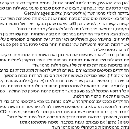
תאי סרטן עם ובלי p53תקין, מצאנו שהתאים שבהם פגענו בפעילות הגן שגשגו הרבה יותר. ביקשנו לברר מהו המנגנון שגורם לכך".
בדיקה לגילוי סרטן השד (אילוסטרציה),צילום: GettyImages
פרופ' סצ'י-פאינרו מוסיפה: "סביבת המוח שונה במהותה מסביבת השד של ה
תקינים, וכתוצאה מכך מצליחים לגדול ולהתחלק מהר יותר במוח".
אשר רמות הביטוי והפעילות שלו גבוהות יותר בתאי סרטן בהם p53 פגוע או חסר.
"תרופה פוטנציאלית"
והן בדגימות מגרורות מוחיות של נשים חולות סרטן שד".
כרומוזום 17), אשר מגדילה משמעותית את הסיכון לגרורות במוח בהמשך.
פריצת דרך בטיפול בסרטן שד - עם גרורות למוח (ארכיון),צילום: GettyImages
כך, לדוגמה, יוכלו הרופאים להימנע ממתן תרופות ביולוגיות אגרסיביות עם 
משמעותית את סיכויי ההחלמה.
החוקרים מסכמים: "במחקר זה שילבנו כוחות במאמץ בינלאומי נרחב כדי 
סיבתי לתופעה הקטלנית, והממצאים אפשרו לנו להציע מטרות חדשות לפיתו
מוגבר, ולהיערך בהתאם. אמנם הדרך עוד ארוכה, אבל הפוטנציאל אדיר".
טעינו? נתקן! אם מצאתם טעות בכתבה, נשמח שתשתפו אותנו
גידול סרטני
חולות סרטן
חולי סרטן
סרטן השד