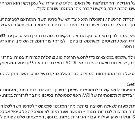
"הגן הזה הוא p53, שזכה לכינוי 'שומר הג
גידול הראשוני, והשאלה היא כיצד תא של סרטן השד, המותאם לסביבה זו, 
את הפעילות שלו ונמצאות בפיתוח. תר
תופעות לוואי קשות למטופלות שאינן בסיכון גבוה לגרורות במוח, ולעומת ז
יוכל הרופא המטפל לבצע מעקב אשר מותאם לרמת הסיכון של החולה - כמו בדיקות תקופתי
לתת מענה לשאלה חשובה ביותר: מהו המנגנון שמאפשר לסרטן השד לשלוח 
ח תרופות לגרורות במוח - תופעה שעד היום לא נמצא לה כל טיפול אפקטי
"יתרה מכך, בחנו תרופות אשר פוגעות במנגנון מטבולי ספציפי, מעכבי SCD1, וגילינו שהן יעילות עבור הגרורות ב