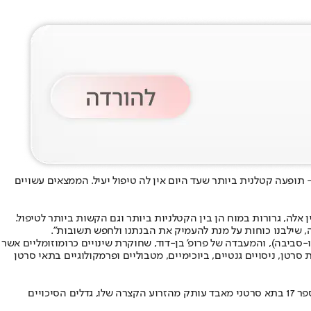
 תופעה קטלנית ביותר שעד היום אין לה טיפול יעיל. הממצאים עשויים
ין אלה, גרורות במוח הן בין הקטלניות ביותר וגם הקשות ביותר לטיפול.
, שילבנו כוחות על מנת להעמיק את הבנתנו ולחפש תשובות".
סביבה), והמעבדה של פרופ' בן-דוד, שחוקרת שינויים כרומוזומליים אשר
רטן, ניסויים גנטיים, ביוכימיים, מטבוליים ופרמקולוגיים בתאי סרטן
תחילה גילו החוקרים שינוי כרומוזומלי ספציפי בתאי סרטן השד - שמנבא סיכוי גבוה לגרורות במוח. פרופ' בן-דוד מסביר: "מצאנו שכאשר כרומוזום מספר 17 בתא סרטני מאבד עותק מהזרוע הקצרה שלו, גדלים הסיכויים