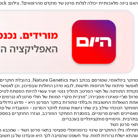
האם בינה מלאכותית יכולה לגלות סרטן שד מוקדם מהרופאים?. צילום: wedmoments.stock, באמצעות שאטרסטוק
מחקר בינלאומי, שפורסם בכתב העת Nature Genetics, בהובלת חוקרים מאוניברסיטת ת"א, חשף מנגנון שמאפשר ל
לאפשר פיתוח של תרופות חדשות, לנבא מיהן החולות שבסיכון, וכן לאפשר 
נקודת התורפה של תאי הסרטן: תהליך גנטי זעיר עשוי להיות המפתח לטיפול
פרופ' סצ'י-פאינרו מסבירה: "מרבית מקרי המוות של חולי סרטן לא נגרמים על
אחת השאלות החשובות והבלתי פתורות בחקר הסרטן היא - מדוע גידולים מ
המחקר הנוכחי שילב בין שתי גישות שונות לחקר הסרטן - המעבדה של פרופ
מאפיינים תאים סרטניים. במסגרת המחקר המורכב, נעזרו החוקרים במספר רב 
בתרבית, וניסויים פונקציונליים בעכברים.
תאי סרטן השד
שהתא ישלח גרורות למוח. עוד חשפנו שהסיבה לכך היא אובדנו של גן חשוב 