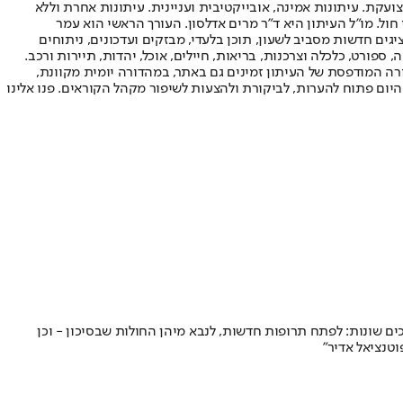
ועקת. עיתונות אמינה, אובייקטיבית ועניינית. עיתונות אחרת וללא
עור החשיפה הגבוה ביותר בימי חול. מו"ל העיתון היא ד"ר מרים אדלסון. העורך הראשי הוא עמר
 והעורך המייסד הוא עמוס רגב. אתרי האינטרנט של "ישראל היום" בעברית ובאנגלית, כמו כן היישומונים (אפליקציות) לאנדרואיד ול-iOS, מציגים חדשות מסביב לשעון, תוכן בלעדי, מבזקים ועדכונים, ניתוחים
, ספורט, כלכלה וצרכנות, בריאות, חיילים, אוכל, יהדות, תיירות ורכב.
דורה המודפסת של העיתון זמינים גם באתר, במהדורה יומית מקוונת,
היום פתוח להערות, לביקורת ולהצעות לשיפור מקהל הקוראים. פנו אלינו
ם שונות: לפתח תרופות חדשות, לנבא מיהן החולות שבסיכון - וכן
וטנציאל אדיר"