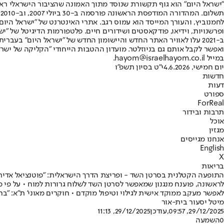
"ישראל היום" הוא גוף תקשורת שנוסד מתוך האמונה שהציבור הישראלי ראוי 
ת
ופרשנויות, וידיאו, פודקאסטים ושידורים חיים. פלטפורמות הדיגיטל של "ישרא
ב-2021 עלו לאוויר האתר החדש והיישומון החדש של "ישראל היום" בע
ואפשר לקבל אותם גם בניוזלטר. מועדון ההטבות הייחודי "הקליקה של ישרא
במייל hayom@israelhayom.co.il.
יום חמישי, 4.6.2026
י"ט בסיון תשפ"ו
חדשות
דעות
ספורט
ForReal
תרבות ובידור
אוכל
מגזין
אנחנו מגייסים
English
X
בריאות
התופעה הקטלנית בסרטן השד - ופריצת הדרך הישראלית: "פוטנציאל אדיר
לראשונה, פוענח מנגנון שמאפשר לסרטן השד לשלוח גרורות למוח • על פי 
לאפשר מעקב ממוקד אישית לגילוי וטיפול מוקדם • חוקרים מאוני' ת"א: "בח
מיטל יסעור בית-אור
29/12/2025, 09:57
,עודכן
29/12/2025, 11:13
0
השמעה