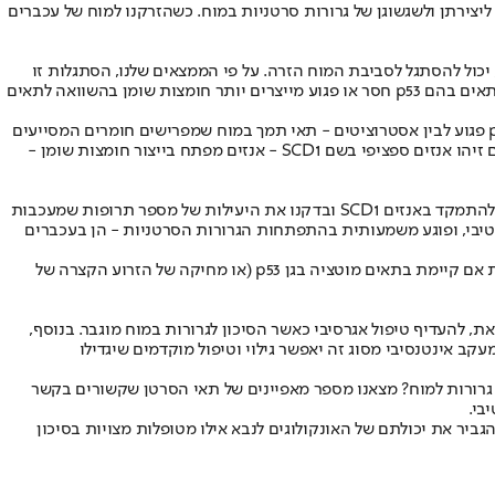
נום', וממלא תפקיד חשוב בבקרה על הגדילה וההתחלקות של תאים. גילינו שהיעדרו של p53 תקין הוא הכרחי ליצירתן ולשגשוגן של גרורות סרטניות במוח. כשהזרקנו למוח של עכברים
יכול להסתגל לסביבת המוח הזרה. על פי הממצאים שלנו, הסתגלות זו
קשורה קשר הדוק לפגיעה בגן p53. מצאנו שהגן מבקר ייצור של חומצות שומן - תהליך מטבולי אשר חיוני במיוחד בסביבה המוחית. המשמעות היא שתאים בהם p53 חסר או פגוע מייצרים יותר חומצות שומן בהשוואה לתאים
בשלב הבא התמקדו החוקרים במרכיבי הסביבה המוחית, ובתקשורת בין תאי המוח לבין תאי הסרטן. הם זיהו תקשורת מוגברת בין תאי סרטן עם p53 פגוע לבין אסטרוציטים - תאי תמך במוח שמפרישים חומרים המסייעים
לנוירונים. בהיעדר p53, משתלטים תאי הסרטן על החומרים המופרשים על-ידי האסטרוציטים ומשתמשים בהם - לצורך ייצור חומצות השומן. החוקרים זיהו אנזים ספציפי בשם SCD1 - אנזים מפתח בייצור חומצות שומן -
פרופ' בן-דוד: "לאחר שחשפנו את המנגנון ואת השחקנים המרכזיים, ביקשנו להשתמש בממצאים כדי לחפש תרופה פוטנציאלית לגרורות במוח. בחרנו להתמקד באנזים SCD1 ובדקנו את היעילות של מספר תרופות שמעכבות
ופות אלו נועדו במקורן למחלות אחרות, אך אנחנו מצאנו שעיכוב של SCD1 בתאי גרורות עם p53 פגוע הוא אפקטיבי, ופוגע משמעותית בהתפתחות הגרורות הסרטניות - הן בעכברים
החוקרים מוסיפים שממצאיהם עשויים לסייע לרופאות ולמטופלות גם בהיבט של ניבוי התפתחות המחלה: כבר בשלב מוקדם של סרטן השד ניתן לזהות אם קיימת בתאים מוטציה בגן p53 (או מחיקה של הזרוע הקצרה של
את, להעדיף טיפול אגרסיבי כאשר הסיכון לגרורות במוח מוגבר. בנוסף,
ות של MRI ראש למטופלת בסיכון מוגבר לגרורות במוח. מעקב אינטנסיבי מסוג זה יאפשר גילוי וטיפול מוקדמים שיגדילו
גרורות למוח? מצאנו מספר מאפיינים של תאי הסרטן שקשורים בקשר
בי.
מוח. בנוסף, הממצאים שלנו צפויים להגביר את יכולתם של האונקולוגים לנבא אילו מטופלות מצויות בסיכון