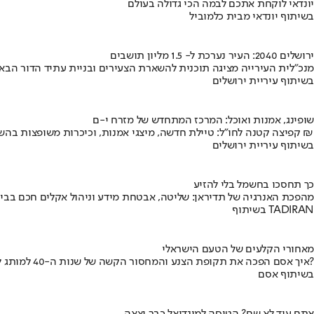
יונדאי לוקחת אתכם לבמה הכי גדולה בעולם
בשיתוף יונדאי מבית כלמוביל
ירושלים 2040: העיר נערכת ל- 1.5 מליון תושבים
מנכ"לית העירייה מציגה תוכנית להשארת הצעירים ובניית עתיד הדור הבא
בשיתוף עיריית ירושלים
שופינג, אמנות ואוכל: המרכז המתחדש של מזרח י-ם
קפיצה קטנה לחו"ל: טיילת חדשה, מיצגי אמנות, וכיכרות משופצות בהשקעה של 100 מיליון ₪
בשיתוף עיריית ירושלים
כך תחסכו בחשמל בלי להזיע
מהפכת האנרגיה של תדיראן: שליטה, אבטחת מידע וניהול אקלים חכם בבי
בשיתוף TADIRAN
מאחורי הקלעים של הטעם הישראלי
איך אסם הפכה את תקופת הצנע והמחסור הקשה של שנות ה-40 למותג לאומי?
בשיתוף אסם