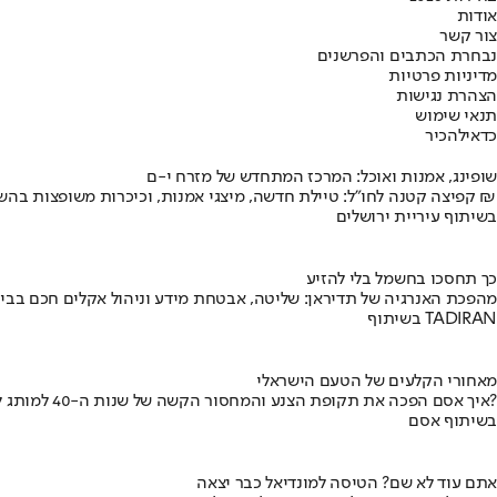
אודות
צור קשר
נבחרת הכתבים והפרשנים
מדיניות פרטיות
הצהרת נגישות
תנאי שימוש
כדאי
להכיר
שופינג, אמנות ואוכל: המרכז המתחדש של מזרח י-ם
קפיצה קטנה לחו"ל: טיילת חדשה, מיצגי אמנות, וכיכרות משופצות בהשקעה של 100 מיליון ₪
בשיתוף עיריית ירושלים
כך תחסכו בחשמל בלי להזיע
מהפכת האנרגיה של תדיראן: שליטה, אבטחת מידע וניהול אקלים חכם בבי
בשיתוף TADIRAN
מאחורי הקלעים של הטעם הישראלי
איך אסם הפכה את תקופת הצנע והמחסור הקשה של שנות ה-40 למותג לאומי?
בשיתוף אסם
אתם עוד לא שם? הטיסה למונדיאל כבר יצאה