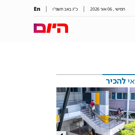
En
חמישי ,
06
אוג׳
2026
כ"ג באב תשפ"ו
אי
להכיר