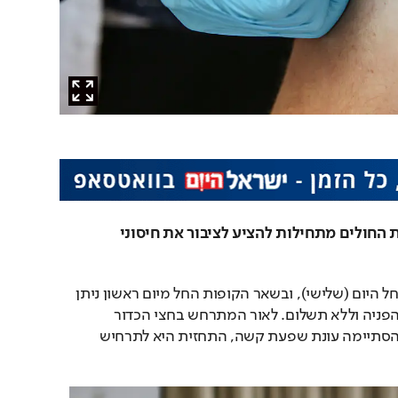
הקיץ עדיין פה, אך קופות החולים מתחילות להציע לציבור את חיסוני 
מבצע החיסונים במכבי החל היום (שלישי), ובשאר הקופות החל מיום ראשון ניתן 
יהיה להגיע להתחסן ללא הפניה וללא תשלום. לאור המתרחש בחצי הכדור 
הדרומי (אוסטרליה), שם הסתיימה עונת שפעת קשה, התחזית היא לתרחיש 