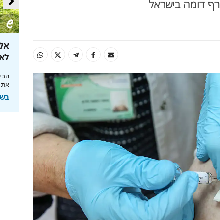
ף דומה בישראל
 את קצבת
מהפכת הרובוטיקה לבית
אל 
לאן ה
מהפכת הניקיון החכם: כל הבית נקי בלחיצת
כפתור
 הצעדים שיצילו
הבינ
את 
בשיתוף רונלייט
בשיתוף HIT,ה