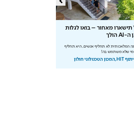
תישארו מאחור – בואו לגלות
הסוד של איינשטיין שי
-AI הולך
את הפנסיה
ה המלאכותית לא תחליף אנשים, היא תחליף
הריבית דריבית עובדת לטובתכם
מי שלא משתמש בה!
מוקדם. כך תבנו עתיד בטוח
מכון הטכנולוגי חולון
בשיתוף מנורה מבטחים