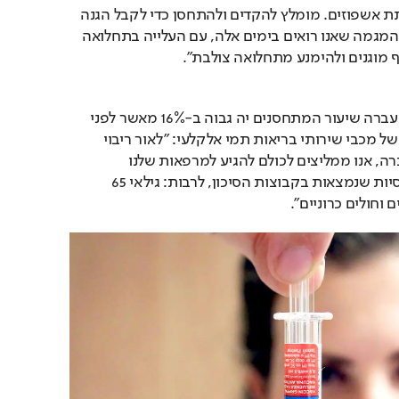
השפעת, סיבוכיה ולהפחתת אשפוזים. מומלץ להקדים ולהתחסן כדי לקבל הגנה 
מהשפעת, במיוחד לנוכח המגמה שאנו רואים בימים אלה, עם העלייה בתחלואה 
ף מוגנים ולהימנע מתחלואה צולבת".
במכבי מציינים שבשנה שעברה שיעור המתחסנים יה גבוה ב-16% מאשר לפני 
שנתיים. האחות הראשית של מכבי שירותי בריאות תמי אלקלעי: ״לאור ריבוי 
מקרי השפעת בשנה שעברה, אנו ממליצים לכולם להגיע למרפאות שלנו 
ולהתחסן, בדגש על אוכלוסיות שנמצאות בקבוצות הסיכון, לרבות: גילאי 65 
 וחולים כרוניים״.