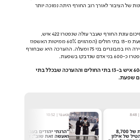
בין השאר מפני שההתחסנות של הציבור לאורך רוב החורף היתה נמוכה יותר 
מנתוני משרד הבריאות לסיכום עונת החורף שעבר עולה שנפטרו 422 איש, 
מאושפזים מאומתים לשפעת מ-13 בתי חולים (המהווים 60% ממיטות האשפוז 
בישראל) עיקר מקרי הפטירה היו במבוגרים בני 75 ומעלה. ההערכה היא שבחורף 
שנדבקו בשפעת.
בחורף החולף אושפזו 6060 איש ב-13 בתי החולים וההערכה שבכלל בתי 
8:48
נטע בר
|
10:52
במהירות של 8,700
"הרגתי יהודים בעבר
טיל של אילון
ואעשה זאת שוב": דו"ח