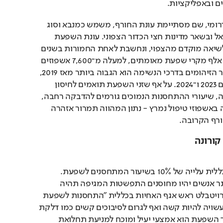
ם ובאפליקציות.
המתרחש בחצי הכדור הדרומי, שם מסתיימת עונת החורף, משמש כמנבא וסוג 
של תחזית לצפוי גם בישראל ובשאר מדינות חצי הכדור הצפוני. עונת השפעת 
2025 באוסטרליה הגיעה לשיאה מוקדם מהצפוי, ונחשבת לאחת החמורות בשנים 
האחרונות עם יותר מ־150 אלף מקרי שפעת מאומתים, למעלה מ־7,600 אשפוזים 
ואלפי מקרים קשים. שיעור הזיהומים בדרכי הנשימה הוא הגבוה ביותר מאז 2019, 
ועולה על זה שנרשם בשנים 2023 ו־2024. על אף שזני השפעת תואמים לחיסון 
הנוכחי וצפויה יעילות טובה, שיעורי ההתחסנות הנמוכים גורמים להדבקה רחבה, 
לחץ על בתי החולים ועלייה באשפוזי טיפול נמרץ - נתון המהווה תמרור אזהרה 
רף הקרובה.
קורונה
"בשנה שעברה נצפתה בכללית עלייה של 10% בשיעור המתחסנים לשפעת. 
מגמה מבורכת. ככול שיותר אנשים יהיו מחוסנים התפשטות המגיפה תהיה 
נמוכה יותר", אומרת ספי רויטבלט ראש אגף האחיות בכללית "התחסנות לשפעת 
תמנע תחלואה במחלה שעשויה להיות קשה ואף לגרום לסיבוכים קשים כמו דלקת 
ריאות, אשפוזים. חיסון נגד השפעת הוא אמצעי יעיל ומוכח למניעת תחלואת 