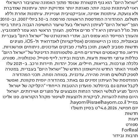
"ישראל היום" הוא גוף תקשורת שנוסד מתוך האמונה שהציבור הישראלי
ראוי לעיתונות טובה יותר, מאוזנת יותר ומדויקת יותר. עיתונות שמדברת
ולא צועקת. עיתונות אמינה, אובייקטיבית ועניינית. עיתונות אחרת וללא
תשלום. המהדורה המודפסת הראשונה פורסמה ב-30 ביולי 2007, וב-2010
הפך "ישראל היום" לעיתון הישראלי בעל שיעור החשיפה הגבוה ביותר בימי
חול. מו"ל העיתון היא ד"ר מרים אדלסון. העורך הראשי הוא עמר לחמנוביץ,
והעורך המייסד הוא עמוס רגב. אתרי האינטרנט של "ישראל היום" בעברית
ובאנגלית, כמו כן היישומונים (אפליקציות) לאנדרואיד ול-iOS, מציגים
חדשות מסביב לשעון, תוכן בלעדי, מבזקים ועדכונים, ניתוחים ופרשנויות,
וידיאו, פודקאסטים ושידורים חיים. פלטפורמות הדיגיטל של "ישראל היום"
כוללות ערוצי חדשות ודעות, תרבות ובידור, לייף סטייל, טכנולוגיה, ספורט,
כלכלה וצרכנות, בריאות, חיילים, אוכל, יהדות, תיירות ורכב. ב-2021 עלו
לאוויר האתר החדש והיישומון החדש של "ישראל היום" בעברית, במטרה
לספק לגולשים חוויה מהירה, עדכנית, בטוחה ונוחה. תכני המהדורה
המודפסת של העיתון זמינים גם באתר, במהדורה יומית מקוונת, ואפשר
לקבל אותם גם בניוזלטר. מועדון ההטבות הייחודי "הקליקה של ישראל
היום" מציע לגולשי האתר הנחות ומבצעים על מוצרים ושירותים. ישראל
היום פתוח להערות, לביקורת ולהצעות לשיפור מקהל הקוראים. פנו אלינו
במייל hayom@israelhayom.co.il.
יום חמישי, 4.6.2026
י"ט בסיון תשפ"ו
חדשות
דעות
ספורט
ForReal
תרבות ובידור