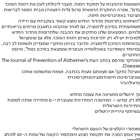
השפעות מיטיבות על תפקוד המוח, מעבר ליכולתן לאזן את רמות הסוכר
בדם", אמרה החוקרת הראשית פרופ' גלית וינשטיין מבית הספר לבריאות
הציבור באוניברסיטת חיפה.
"השימוש בתרופות מהדור החדש נמצא קשור בעקביות עם ירידה
משמעותית בסיכון לדמנציה, גם לאחר שהובאו בחשבון גורמים בריאותיים
נלווים. הממצאים שלנו מחזקים את ההבנה שלתרופות מהדור החדש
לסוכרת יש לא רק יתרונות באיזון רמות הסוכר, אלא גם פוטנציאל
בהפחתת הסיכון לדמנציה. מדובר בכיוון מחקרי שמצדיק תשומת לב רבה,
במיוחד כשמדובר באוכלוסייה מבוגרת שנמצאת בסיכון כפול", סיכמו
החוקרים.
המחקר פורסם בכתב העת The Journal of Prevention of Alzheimer's
Disease.
טעינו? נתקן! אם מצאתם טעות בכתבה, נשמח שתשתפו אותנו
אוניברסיטת חיפה
דמנציה
מחקר
סוכרת
כדאי
להכיר
כך ירושלים ממציאה את עצמה מחדש
לא רק קודש – המהפכה המודרנית שעוברת י-ם מחזירה אותה לפסגת
התיירות הישראלית
בשיתוף עיריית ירושלים
מאחורי הקלעים של הטעם הישראלי
איך אסם הפכה את תקופת הצנע והמחסור הקשה של שנות ה-40 למותג