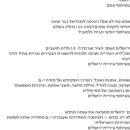
לאומי?
בשיתוף אסם
אתם עוד לא שם? הטיסה למונדיאל כבר יצאה
יונדאי לוקחת אתכם לבמה הכי גדולה בעולם
בשיתוף יונדאי מבית כלמוביל
ירושלים 2040: העיר נערכת ל- 1.5 מליון תושבים
מנכ"לית העירייה מציגה תוכנית להשארת הצעירים ובניית עתיד הדור
הבא
בשיתוף עיריית ירושלים
שופינג, אמנות ואוכל: המרכז המתחדש של מזרח י-ם
קפיצה קטנה לחו"ל: טיילת חדשה, מיצגי אמנות, וכיכרות משופצות
בהשקעה של 100 מיליון ₪
בשיתוף עיריית ירושלים
כך ירושלים ממציאה את עצמה מחדש
לא רק קודש – המהפכה המודרנית שעוברת י-ם מחזירה אותה לפסגת
התיירות הישראלית
בשיתוף עיריית ירושלים