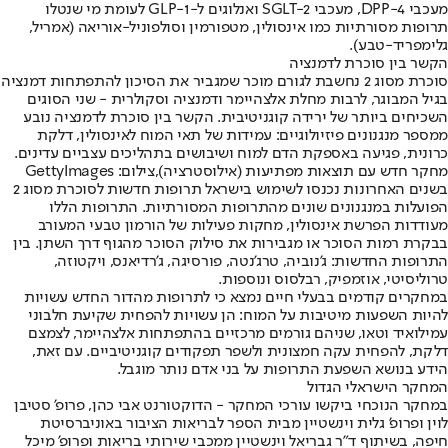
מעכבי DPP-4, מעכבי SGLT-2 ואנלוגים ל-GLP-1 לעומת מי שנטלו
תרופות מסורתיות כמו אינסולין, מטפורמין וסולפוניל-אוריאה (אמריל,
גלימפריד-טבע).
הקשר בין סוכרת לדמנציה
סוכרת מסוג 2 נחשבת לגורם מוכר שמגביר את הסיכון להתפתחות דמנציה
בגיל המבוגר, לרבות מחלת אלצהיימר ודמנציה וסקולרית - שני הסוגים
השכיחים ביותר של ירידה קוגניטיבית. הקשר בין סוכרת לדמנציה נובע
ממספר מנגנונים פיזיולוגיים: עמידות של תאי המוח לאינסולין, דלקת
כרונית, פגיעה באספקת הדם למוח ושיבושים בתהליכים עצביים עדינים.
מחקר חדש עם תוצאות מפתיעות (אילוסטרציה),צילום: GettyImages
בשנים האחרונות נכנסו לשימוש בישראל תרופות חדשות לסוכרת מסוג 2
הפועלות במנגנונים שונים מהתרופות המסורתיות. התרופות הללו
מעודדות הפרשת אינסולין, מחקות פעילות של הורמון טבעי המעורב
בבקרת רמות הסוכר או מגבירות את סילוק הסוכר מהגוף דרך השתן. בין
התרופות החדשות: ג'נוביה, טרג'נטה, פורסיגה, ג'רדיאנס, ויקטוזה,
טרוליסיטי, אוזמפיק, רבלסוס ונוספות.
במחקרים קודמים בבעלי חיים נמצא כי לתרופות מהדור החדש עשויות
להיות השפעות מיטיבות על המוח: הן עשויות להפחית שקיעת חלבוני
עמילואיד וטאו, שניהם גורמים מרכזיים בהתפתחות אלצהיימר, לצמצם
דלקת, להפחית עקה חמצונית ולשפר תפקודים קוגניטיביים. עם זאת,
הידע בנושא השפעת התרופות על בני אדם נותר מוגבל.
המחקר הישראלי הגדול
במחקר הנוכחי ביקשו עורכי המחקר - הדוקטורנט אבי כהן, פרופ' סטיבן
לוין ופרופ' גלית וינשטיין מבית הספר לבריאות הציבור באוניברסיטת
חיפה, בשיתוף ד"ר גבריאל וינשטיין ממכבי שירותי בריאות ופרופ' מיכל