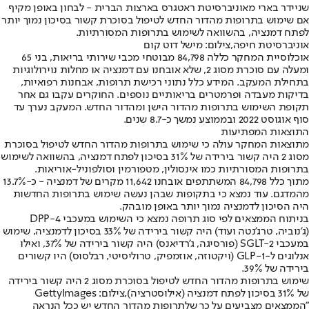
שניידר בארי מאוניברסיטת ראטגרס בארצות הברית - לבחון באופן מקיף
אם שימוש בתרופות מהדור החדש לטיפול בסוכרת קשור בסיכון נמוך יותר
לפתח דמנציה, בהשוואה לשימוש בתרופות המסורתיות.
אוניברסיטת חיפה,צילום: מישל דוט קום
אוכלוסיית המחקר כללה 84,798 מבוטחי מכבי שירותי בריאות, בני 65
ומעלה עם סוכרת מסוג 2, שלא אובחנו עם דמנציה או מחלות נוירולוגיות
בתחילת המעקב. המידע כלל נתוני רכישת תרופות, אבחנות רפואיות,
בדיקות מעבדה ופרמטרים בריאותיים נוספים. החוקרים עקבו גם אחר
תקופת השימוש בתרופות מהדור הישן ומהדור החדש. המעקב נערך עד
סוף אוגוסט 2022 ובממוצע נמשך כ-8.7 שנים.
התוצאות המפתיעות
מתוצאות המחקר עולה כי שימוש בתרופות מהדור החדש לטיפול בסוכרת
מסוג 2 היה קשור בירידה של 31% בסיכון לפתח דמנציה, בהשוואה לשימוש
בתרופות המסורתיות כמו אינסולין, מטפורמין וסולפוניל-אוריאות.
מתוך כלל 84,798 המשתתפים אובחנו 11,642 מקרים של דמנציה - כ-13.7%
מהמדגם. עוד נמצא כי בתקופות שבהן נעשה שימוש בתרופות החדשות
היה הסיכון לדמנציה נמוך יותר באופן מובהק.
בניתוח הממצאים לפי סוג תרופה נמצא כי השימוש במעכבי DPP-4
(ג'נוביה, טרג'נטה ועוד) היה קשור בירידה של 33% בסיכון לדמנציה, שימוש
במעכבי SGLT-2 (פורסיגה, ג'רדיאנס) היה קשור בירידה של 37%, ואילו
אנלוגים ל-GLP-1 (ויקטוזה, אוזמפיק, טרוליסיטי, רבלסוס) היו קשורים
בירידה של 39%.
שימוש בתרופות מהדור החדש לטיפול בסוכרת מסוג 2 היה קשור בירידה
של 31% בסיכון לפתח דמנציה (אילוסטרציה),צילום: GettyImages
"הממצאים מצביעים על כך שלתרופות מהדור החדש יש ככל הנראה