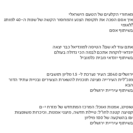
מאחורי הקלעים של הטעם הישראלי
איך אסם הפכה את תקופת הצנע והמחסור הקשה של שנות ה-40 למותג
לאומי?
בשיתוף אסם
אתם עוד לא שם? הטיסה למונדיאל כבר יצאה
יונדאי לוקחת אתכם לבמה הכי גדולה בעולם
בשיתוף יונדאי מבית כלמוביל
ירושלים 2040: העיר נערכת ל- 1.5 מליון תושבים
מנכ"לית העירייה מציגה תוכנית להשארת הצעירים ובניית עתיד הדור
הבא
בשיתוף עיריית ירושלים
שופינג, אמנות ואוכל: המרכז המתחדש של מזרח י-ם
קפיצה קטנה לחו"ל: טיילת חדשה, מיצגי אמנות, וכיכרות משופצות
בהשקעה של 100 מיליון ₪
בשיתוף עיריית ירושלים