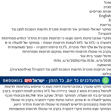
אוכל
מגזין
אנחנו מגייסים
English
X
בריאות
מחקר ישראלי מפתיע: איך תרופות סוכרת חדשות הופכות למגן נגד
דמנציה?
חוקרי אוניברסיטת חיפה מצאו כי תרופות סוכרת מהדור החדש מפחיתות
דמנציה ב-31% עד 39% לעומת תרופות ישנות • במחקר של למעלה מ-8
שנים על 84 אלף חולי סוכרת, 13.7% פיתחו דמנציה - נמוך משמעותית
בקרב מי שנטלו תרופות חדישות במקום תרופות מסורתיות
מיטל יסעור בית-אור
4/6/2025, 15:54
,עודכן
4/6/2025, 15:54
0
השמעה
איך תרופות סוכרת חדשות הופכות למגן נגד דמנציה? (אילוסטרציה).
צילום: .
מחקר חדש שנערך באוניברסיטת חיפה מצא כי שימוש בתרופות חדשות
לטיפול בסוכרת מסוג 2 קשור בירידה של 31% בסיכון לפתח דמנציה בקרב
מבוגרים בני 65 ומעלה. המחקר הגדול, שעקב אחר 84,798 מבוטחי מכבי
במשך למעלה מ-8 שנים, הראה פחות מקרי דמנציה בקרב מי שנטלו
תרופות במנגנונים חדישים לעומת מי שנטלו תרופות מהדור הישן.
המחקר מצא פחות מקרי דמנציה בקרב מי שנטלו תרופות ממשפחות