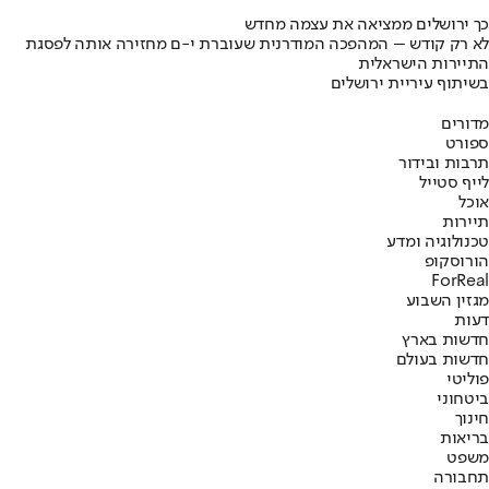
כך ירושלים ממציאה את עצמה מחדש
לא רק קודש – המהפכה המודרנית שעוברת י-ם מחזירה אותה לפסגת
התיירות הישראלית
בשיתוף עיריית ירושלים
מדורים
ספורט
תרבות ובידור
לייף סטייל
אוכל
תיירות
טכנולוגיה ומדע
הורוסקופ
ForReal
מגזין השבוע
דעות
חדשות בארץ
חדשות בעולם
פוליטי
ביטחוני
חינוך
בריאות
משפט
תחבורה