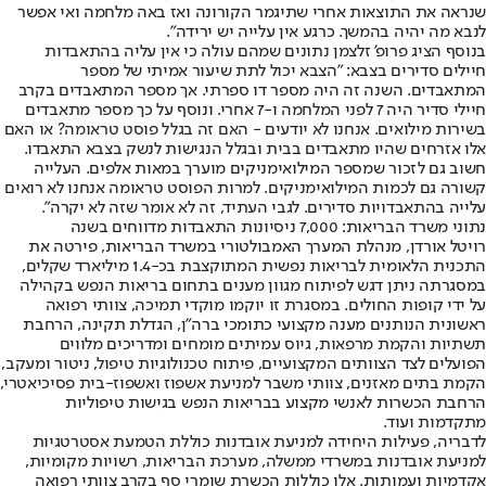
שנראה את התוצאות אחרי שתיגמר הקורונה ואז באה מלחמה ואי אפשר
לנבא מה יהיה בהמשך. כרגע אין עלייה יש ירידה".
בנוסף הציג פרופ' זלצמן נתונים שמהם עולה כי אין עליה בהתאבדות
חיילים סדירים בצבא: "הצבא יכול לתת שיעור אמיתי של מספר
המתאבדים. השנה זה היה מספר דו ספרתי. אך מספר המתאבדים בקרב
חיילי סדיר היה 7 לפני המלחמה ו-7 אחרי. ונוסף על כך מספר מתאבדים
בשירות מילואים. אנחנו לא יודעים - האם זה בגלל פוסט טראומה? או האם
אלו אזרחים שהיו מתאבדים בבית ובגלל הנגישות לנשק בצבא התאבדו.
חשוב גם לזכור שמספר המילואימניקים מוערך במאות אלפים. העלייה
קשורה גם לכמות המילואימניקים. למרות הפוסט טראומה אנחנו לא רואים
עלייה בהתאבדויות סדירים. לגבי העתיד, זה לא אומר שזה לא יקרה".
נתוני משרד הבריאות: 7,000 ניסיונות התאבדות מדווחים בשנה
רויטל אורדן, מנהלת המערך האמבולטורי במשרד הבריאות, פירטה את
התכנית הלאומית לבריאות נפשית המתוקצבת בכ-1.4 מיליארד שקלים,
במסגרתה ניתן דגש לפיתוח מגוון מענים בתחום בריאות הנפש בקהילה
על ידי קופות החולים. במסגרת זו יוקמו מוקדי תמיכה, צוותי רפואה
ראשונית הנותנים מענה מקצועי כתומכי ברה״ן, הגדלת תקינה, הרחבת
תשתיות והקמת מרפאות, גיוס עמיתים מומחים ומדריכים מלווים
הפועלים לצד הצוותים המקצועיים, פיתוח טכנולוגיות טיפול, ניטור ומעקב,
הקמת בתים מאזנים, צוותי משבר למניעת אשפוז ואשפוז-בית פסיכיאטרי,
הרחבת הכשרות לאנשי מקצוע בבריאות הנפש בגישות טיפוליות
מתקדמות ועוד.
לדבריה, פעילות היחידה למניעת אובדנות כוללת הטמעת אסטרטגיות
למניעת אובדנות במשרדי ממשלה, מערכת הבריאות, רשויות מקומיות,
אקדמיות ועמותות. אלו כוללות הכשרת שומרי סף בקרב צוותי רפואה