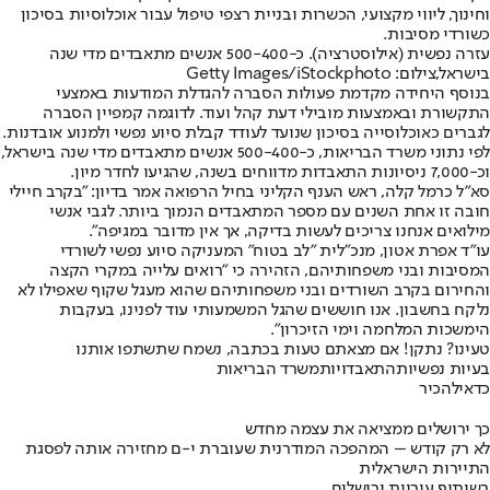
וחינוך, ליווי מקצועי, הכשרות ובניית רצפי טיפול עבור אוכלוסיות בסיכון
כשורדי מסיבות.
עזרה נפשית (אילוסטרציה). כ-500-400 אנשים מתאבדים מדי שנה
בישראל,צילום: Getty Images/iStockphoto
בנוסף היחידה מקדמת פעולות הסברה להגדלת המודעות באמצעי
התקשורת ובאמצעות מובילי דעת קהל ועוד. לדוגמה קמפיין הסברה
לגברים כאוכלוסייה בסיכון שנועד לעודד קבלת סיוע נפשי ולמנוע אובדנות.
לפי נתוני משרד הבריאות, כ-500-400 אנשים מתאבדים מדי שנה בישראל,
וכ-7,000 ניסיונות התאבדות מדווחים בשנה, שהגיעו לחדר מיון.
סא"ל כרמל קלה, ראש הענף הקליני בחיל הרפואה אמר בדיון: "בקרב חיילי
חובה זו אחת השנים עם מספר המתאבדים הנמוך ביותר. לגבי אנשי
מילואים אנחנו צריכים לעשות בדיקה, אך אין מדובר במגיפה".
עו״ד אפרת אטון, מנכ״לית "לב בטוח" המעניקה סיוע נפשי לשורדי
המסיבות ובני משפחותיהם, הזהירה כי "רואים עלייה במקרי הקצה
והחירום בקרב השורדים ובני משפחותיהם שהוא מעגל שקוף שאפילו לא
נלקח בחשבון. אנו חוששים שהגל המשמעותי עוד לפנינו, בעקבות
הימשכות המלחמה וימי הזיכרון".
טעינו? נתקן! אם מצאתם טעות בכתבה, נשמח שתשתפו אותנו
בעיות נפשיות
התאבדויות
משרד הבריאות
כדאי
להכיר
כך ירושלים ממציאה את עצמה מחדש
לא רק קודש – המהפכה המודרנית שעוברת י-ם מחזירה אותה לפסגת
התיירות הישראלית
בשיתוף עיריית ירושלים