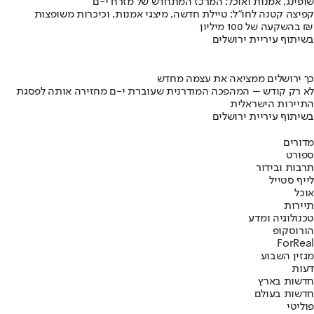
שופינג, אמנות ואוכל: המרכז המתחדש של מזרח י-ם
קפיצה קטנה לחו"ל: טיילת חדשה, מיצגי אמנות, וכיכרות משופצות
בהשקעה של 100 מיליון ₪
בשיתוף עיריית ירושלים
כך ירושלים ממציאה את עצמה מחדש
לא רק קודש – המהפכה המודרנית שעוברת י-ם מחזירה אותה לפסגת
התיירות הישראלית
בשיתוף עיריית ירושלים
מדורים
ספורט
תרבות ובידור
לייף סטייל
אוכל
תיירות
טכנולוגיה ומדע
הורוסקופ
ForReal
מגזין השבוע
דעות
חדשות בארץ
חדשות בעולם
פוליטי