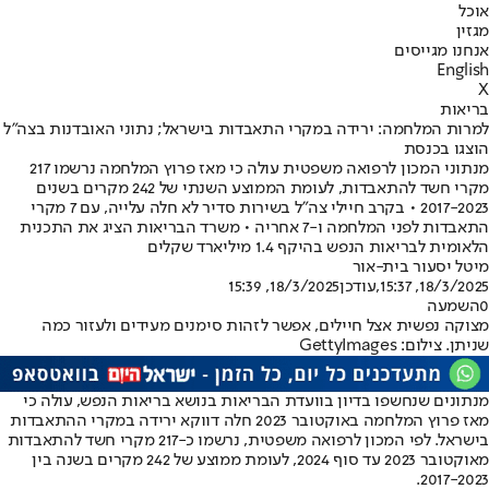
אוכל
מגזין
אנחנו מגייסים
English
X
בריאות
למרות המלחמה: ירידה במקרי התאבדות בישראל; נתוני האובדנות בצה"ל
הוצגו בכנסת
מנתוני המכון לרפואה משפטית עולה כי מאז פרוץ המלחמה נרשמו 217
מקרי חשד להתאבדות, לעומת הממוצע השנתי של 242 מקרים בשנים
2017-2023 • בקרב חיילי צה"ל בשירות סדיר לא חלה עלייה, עם 7 מקרי
התאבדות לפני המלחמה ו-7 אחריה • משרד הבריאות הציג את התכנית
הלאומית לבריאות הנפש בהיקף 1.4 מיליארד שקלים
מיטל יסעור בית-אור
18/3/2025, 15:37
,עודכן
18/3/2025, 15:39
0
השמעה
מצוקה נפשית אצל חיילים, אפשר לזהות סימנים מעידים ולעזור כמה
שניתן. צילום: GettyImages
מנתונים שנחשפו בדיון בוועדת הבריאות בנושא בריאות הנפש, עולה כי
מאז פרוץ המלחמה באוקטובר 2023 חלה דווקא ירידה במקרי ההתאבדות
בישראל. לפי המכון לרפואה משפטית, נרשמו כ-217 מקרי חשד להתאבדות
מאוקטובר 2023 עד סוף 2024, לעומת ממוצע של 242 מקרים בשנה בין
2017-2023.