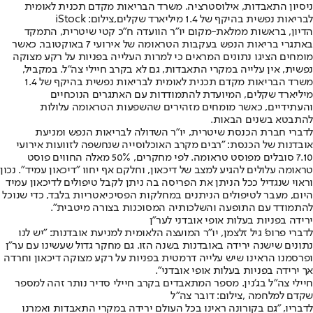
ניסיון התאבדות, אילוסטרציה. משרד הבריאות מקדם תכנית לאומית
לבריאות נפשית בהיקף של 1.4 מיליארד שקלים,צילום: iStock
הדיון, בראשות ממלאת-מקום יו"ר הוועדה ח"כ קטי שיטרית, התמקד
באתגרי בריאות הנפש בעקבות הטראומה של אירועי 7 באוקטובר, כאשר
מומחים הציגו נתונים המראים כי למרות העלייה בפניות על רקע מצוקה
נפשית, אין עלייה במקרי התאבדות, גם לא בקרב חיילי צה"ל. במקביל,
משרד הבריאות מקדם תכנית לאומית לבריאות נפשית בהיקף של 1.4
מיליארד שקלים, המיועדת להתמודדות עם האתגרים הנוכחיים
והעתידיים, כאשר מומחים מזהירים שהשפעות הטראומה עלולות
להתבטא בשנים הבאות.
לדברי חברת הכנסת שיטרית, יו"ר השדולה לבריאות הנפש ומניעת
אובדנות של הכנסת: "רבים מקרב האוכלוסייה שנחשפה לזוועות אירועי
7.10 סובלים מפוסט טראומה. לפי מחקרים, 50% מאלה החווים פוסט
טראומה עלולים להגיע למצב של דיכאון, וחלקם אף יחוו ״דיכאון עמיד". נכון
וראוי שנגדיל ככל הניתן את הפריסה בה ניתן לקבל טיפולים לדיכאון עמיד
היום, מעבר לטיפולים הניתנים במחלקות הפסיכיאטריות בלבד, כדי שנוכל
להתמודד עם התופעה והשלכותיה המסוכנות בצורה מיטבית".
ירידה בפניות בעלות אופי אובדני לער"ן
לדברי פרופ' גיל זלצמן, יו"ר המועצה הלאומית למניעת אובדנות: "יש לנו
נתונים שישנה ירידה באובדנות בשנה הזו. גם מחקר גדול שעשינו עם ער"ן
ופרסמנו הראינו שיש עלייה דרמטית בפניות על רקע מצוקה דיכאון וחרדה
אך ירידה בפניות בעלות אופי אובדני".
חיילי צה"ל בג'נין. מספר המתאבדים בקרב חיילי סדיר נותר זהה למספר
שקדם למלחמה ,צילום: דובר צה"ל
לדבריו, "גם בקורונה ראינו בכל העולם ירידה במקרי התאבדות ואמרנו