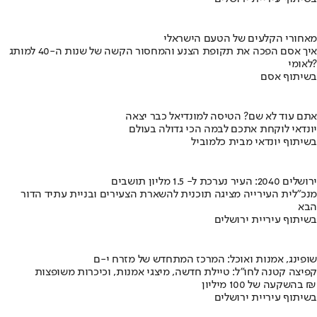
מאחורי הקלעים של הטעם הישראלי
איך אסם הפכה את תקופת הצנע והמחסור הקשה של שנות ה-40 למותג
לאומי?
בשיתוף אסם
אתם עוד לא שם? הטיסה למונדיאל כבר יצאה
יונדאי לוקחת אתכם לבמה הכי גדולה בעולם
בשיתוף יונדאי מבית כלמוביל
ירושלים 2040: העיר נערכת ל- 1.5 מליון תושבים
מנכ"לית העירייה מציגה תוכנית להשארת הצעירים ובניית עתיד הדור
הבא
בשיתוף עיריית ירושלים
שופינג, אמנות ואוכל: המרכז המתחדש של מזרח י-ם
קפיצה קטנה לחו"ל: טיילת חדשה, מיצגי אמנות, וכיכרות משופצות
בהשקעה של 100 מיליון ₪
בשיתוף עיריית ירושלים