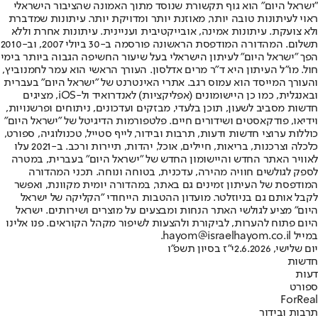
"ישראל היום" הוא גוף תקשורת שנוסד מתוך האמונה שהציבור הישראלי
ראוי לעיתונות טובה יותר, מאוזנת יותר ומדויקת יותר. עיתונות שמדברת
ולא צועקת. עיתונות אמינה, אובייקטיבית ועניינית. עיתונות אחרת וללא
תשלום. המהדורה המודפסת הראשונה פורסמה ב-30 ביולי 2007, וב-2010
הפך "ישראל היום" לעיתון הישראלי בעל שיעור החשיפה הגבוה ביותר בימי
חול. מו"ל העיתון היא ד"ר מרים אדלסון. העורך הראשי הוא עמר לחמנוביץ,
והעורך המייסד הוא עמוס רגב. אתרי האינטרנט של "ישראל היום" בעברית
ובאנגלית, כמו כן היישומונים (אפליקציות) לאנדרואיד ול-iOS, מציגים
חדשות מסביב לשעון, תוכן בלעדי, מבזקים ועדכונים, ניתוחים ופרשנויות,
וידיאו, פודקאסטים ושידורים חיים. פלטפורמות הדיגיטל של "ישראל היום"
כוללות ערוצי חדשות ודעות, תרבות ובידור, לייף סטייל, טכנולוגיה, ספורט,
כלכלה וצרכנות, בריאות, חיילים, אוכל, יהדות, תיירות ורכב. ב-2021 עלו
לאוויר האתר החדש והיישומון החדש של "ישראל היום" בעברית, במטרה
לספק לגולשים חוויה מהירה, עדכנית, בטוחה ונוחה. תכני המהדורה
המודפסת של העיתון זמינים גם באתר, במהדורה יומית מקוונת, ואפשר
לקבל אותם גם בניוזלטר. מועדון ההטבות הייחודי "הקליקה של ישראל
היום" מציע לגולשי האתר הנחות ומבצעים על מוצרים ושירותים. ישראל
היום פתוח להערות, לביקורת ולהצעות לשיפור מקהל הקוראים. פנו אלינו
במייל hayom@israelhayom.co.il.
יום שלישי, 2.6.2026
י"ז בסיון תשפ"ו
חדשות
דעות
ספורט
ForReal
תרבות ובידור