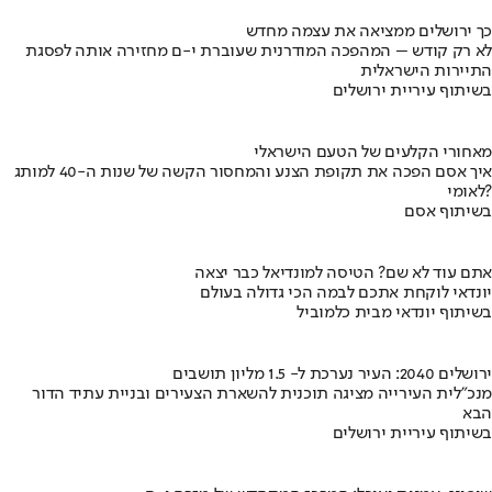
כך ירושלים ממציאה את עצמה מחדש
לא רק קודש – המהפכה המודרנית שעוברת י-ם מחזירה אותה לפסגת
התיירות הישראלית
בשיתוף עיריית ירושלים
מאחורי הקלעים של הטעם הישראלי
איך אסם הפכה את תקופת הצנע והמחסור הקשה של שנות ה-40 למותג
לאומי?
בשיתוף אסם
אתם עוד לא שם? הטיסה למונדיאל כבר יצאה
יונדאי לוקחת אתכם לבמה הכי גדולה בעולם
בשיתוף יונדאי מבית כלמוביל
ירושלים 2040: העיר נערכת ל- 1.5 מליון תושבים
מנכ"לית העירייה מציגה תוכנית להשארת הצעירים ובניית עתיד הדור
הבא
בשיתוף עיריית ירושלים