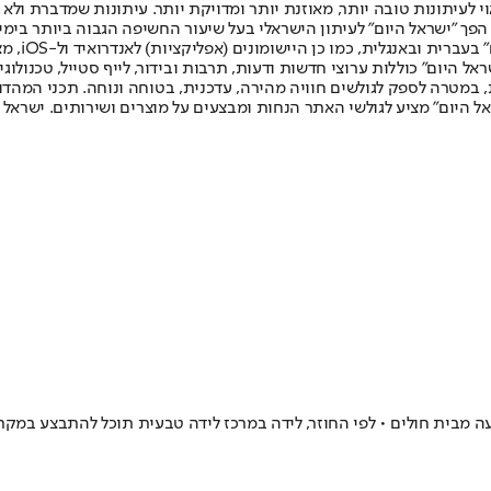
לעיתונות טובה יותר, מאוזנת יותר ומדויקת יותר. עיתונות שמדברת ולא צ
שלום. המהדורה המודפסת הראשונה פורסמה ב-30 ביולי 2007, וב-2010 הפך "ישראל היום" לעיתון הישראלי בעל שי
לחמנוביץ,
ל היום" כוללות ערוצי חדשות ודעות, תרבות ובידור, לייף סטייל, טכנולוגיה
ברית, במטרה לספק לגולשים חוויה מהירה, עדכנית, בטוחה ונוחה. תכני המה
ל היום" מציע לגולשי האתר הנחות ומבצעים על מוצרים ושירותים. ישראל 
מבית חולים • לפי החוזר, לידה במרכז לידה טבעית תוכל להתבצע במקרה ש