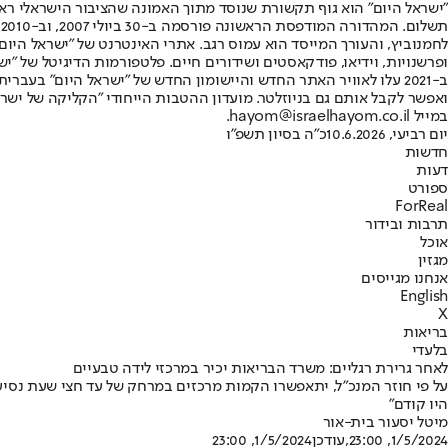
"ישראל היום" הוא גוף תקשורת שנוסד מתוך האמונה שהציבור הישראלי ראוי 
ת
ופרשנויות, וידיאו, פודקאסטים ושידורים חיים. פלטפורמות הדיגיטל של "ישרא
ב-2021 עלו לאוויר האתר החדש והיישומון החדש של "ישראל היום" בע
ואפשר לקבל אותם גם בניוזלטר. מועדון ההטבות הייחודי "הקליקה של ישרא
במייל hayom@israelhayom.co.il.
יום רביעי, 10.6.2026
כ"ה בסיון תשפ"ו
חדשות
דעות
ספורט
ForReal
תרבות ובידור
אוכל
מגזין
אנחנו מגייסים
English
X
בריאות
בלעדי
לאחר גרירת רגליים: משרד הבריאות יכיר במרכזי לידה טבעיים
על פי חוזר המנכ"ל, יתאפשרו הקמות מרכזים במרחק של עד חצי שעת נסיעה 
היו קודם"
מיטל יסעור בית-אור
1/5/2024, 23:00
,עודכן
1/5/2024, 23:00