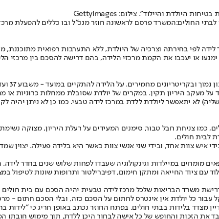
ולדת והיילוד". צילום: GettyImages
לבתי החולים:
המשרד פרסם לראשונה חוזר מנכ"ל ובו כללים להפעלת מרכזי 
לידה לפי בחירתה וצרכיה של היולדת, ללא התערבות רפואית מתוכננת, מח
נעו או יעכבו את הקמת מרכזי הלידה, בהם דרישה להסכם בין מרכזי הליד
יה) לא יתאפשר ליולדת ללדת במרכז לידה טבעי. כמו כן לא ניתן יהיה ל
, כמו צניחת חבל טבור, סימנים המעידים על רעלת היריון, מצוקה נשימתי
ת לבית חולים.
י איש צוות אחד, ובידי שני אנשי צוות כאשר היא בלידה פעילה. יצוין ש
פאים מומחים במיילדות וגינקולוגיה שעבדו לפחות שלוש שנים בחדר לידה. 
וד עם ציוד החייאה ומתקן חימום, דפיברילטור ותרופות שונות לטיפול במצב
רישת משרד הבריאות שלכל מרכז לידה טבעית יהיה הסכם עם בית חולים סמ
ן מצדד בלידות בבתי חולים. בפתח החוזר נכתב באופן חריג כי "לידות בח
בד את הזכות והחופש של כל אישה לבחור היכן ללדת, תוך מימוש חובתו המ