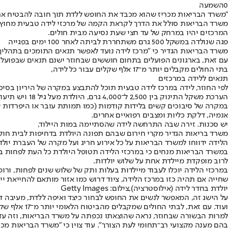
0
השמעה
"משרד הבריאות מכריז שהוא מכבד את החופש ללדת תוך חובה להבטיח את בטיחות הי
משרד הבריאות סולל את הדרך לקראת הקמה של מרכזי לידה טבעית מחוץ 
המרכזים יהיו במרחק של עד חצי שעת נסיעה מבית חולים.
פגה שנולדה במשקל 500 גרם משתחררת לביתה לאחר 100 ימים בפגייה
משרד הבריאות הגדיר כי "מרכז לידה נועד לאפשר תנאים התומכים בתהליך 
עם זאת, בארגונים הפועלים בתחום חוששים שבחוזר ישנם תנאים שבפועל ימ
בתי החולים מקבלים יותר מ־17 אלף שקלים עבור כל לידה,
תנאים ללידה במרכזים
הערכת משקל התינוק בין 2,500 ל־4,000 גרם, היולדת מעל גיל 18 ויש תיעוד על מעקב היריון תקין. במקרים של יולדת שסובלת ממחלות כרוניות או מחלה זיהומית - יש צורך באישור רופא מטפל ללידה במרכז לידה.
במקרה של סיבוכים קשים בלידות קודמות (כמו תמותת עובר או היפרדות של
אנמיה, דלקת כליות ומצבים רפואיים אחרים.
יש סכנות. זירה שבה התרחשה לידה שהסתיימה במות היילוד,
משרד בריאות הגדיר מקרי חירום שבהם תפונה היולדת בדחיפות לבית חולים
הלידה ידווחו למשרד הבריאות על כל אירוע חריג ועל מקרה של העברת יולד
במשרד הבריאות מנחים כי במרכזי הלידה תטופל היולדת כל העת לפחות ביד
לרוב מופקדת מיילדת אחת על שלוש יולדות.
במרכזי הלידה יוכלו לעבוד מיילדות בעלות ותק של שלוש שנים לפחות, ורו
שחייה אם תהיה כזו במרכז הלידה, ציוד דרוש כמו אזור מותאם להחייאת ייל
יולדת בחדר לידה (אילוסטרציה),צילום: Getty Images
על הישג זה, המאפשר לנשים את החופש לבחור כיצד ואיפה ללדת, מעיבה ד
ועוד. עם זאת, לבתי החולים שמקבלים מהביטוח הלאומי יותר מ־17 אלף שקל עבור כל יולדת אין אינטרס לחתום על הסכם כזה, ובלי הסכם חתום - מרכז לידה טבעית לא יכול לקבל אישור פעולה.
למרות הבשורה שבחוזר, נראה שהוצאתו נכפתה על משרד הבריאות, וזה עדיי
בהם מענה מקצועי רב־תחומי לעת הצורך". עוד צוין כי "משרד הבריאות מכ