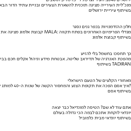
ירושלים 2040: העיר נערכת ל- 1.5 מליון תושבים
מנכ"לית העירייה מציגה תוכנית להשארת הצעירים ובניית עתיד הדור הבא
בשיתוף עיריית ירושלים
חלון ההזדמנויות בכפר גנים נסגר
קבוצת אלמוג מציגה את פרויקט MALA: מגדלי הפרימיום האחרונים בפתח תקווה
בשיתוף קבוצת אלמוג
כך תחסכו בחשמל בלי להזיע
מהפכת האנרגיה של תדיראן: שליטה, אבטחת מידע וניהול אקלים חכם בבי
בשיתוף TADIRAN
מאחורי הקלעים של הטעם הישראלי
איך אסם הפכה את תקופת הצנע והמחסור הקשה של שנות ה-40 למותג לאומי?
בשיתוף אסם
אתם עוד לא שם? הטיסה למונדיאל כבר יצאה
יונדאי לוקחת אתכם לבמה הכי גדולה בעולם
בשיתוף יונדאי מבית כלמוביל