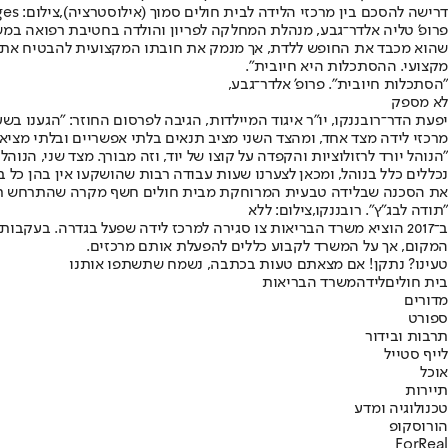
דרישה להסכם בין מרכזי הלידה לבית חולים סמוך (אילוסטרציה),צילום: GettyImages
פרופ' טליה אלדר־גבע, מנהלת המחלקה לפריון והולדה בחטיבת רפואה במשר
שהוא מכבד את החופש ללדת, אך מנמק את חובתו המקצועית להבטיח את בט
מקצועי. ההסתכלות היא חיובית".
"הסתכלות חיובית". פרופ' אלדר־גבע,
לא מספק
יפעת הדר־רובננקו, יו"ר איגוד המיילדות, הגיבה לפרסום החוזר: "הגענו ב
מרכזי לידה מצד אחד, ומהצד השני מציב תנאים בלתי אפשריים ובלתי מציאו
"הנוהל יורד לרזולוציות והקפדה על קוצו של יוד, וזה מבורך. מצד שני, הנו
נכללים כלל בנוהל, ומכאן לצערנו שעות עבודה רבות שהושקעו אין בהן כל ב
את הסכנה שבלידה טבעית המרוחקת מבית חולים חשף מקרה שהתרחש רק לפנ
"תודה לבג"ץ". רובננקו,צילום: ללא
המקום, אך על המשרד לקבוע כללים להפעלת אותם מרכזים.
טעינו? נתקן! אם מצאתם טעות בכתבה, נשמח שתשתפו אותנו
בית חולים
לידה
משרד הבריאות
מדורים
ספורט
תרבות ובידור
לייף סטייל
אוכל
תיירות
טכנולוגיה ומדע
הורוסקופ
ForReal