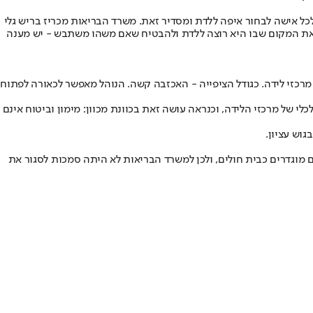
כל אישה לבחור איפה ללדת ומסדיר זאת. משרד הבריאות מכריז בריש גלי
 את המקום שבו היא רוצה ללדת ולהבטיח שאם משהו משתבש - יש מענה
 מרכזי לידה. כגודל הציפייה - האכזבה קשה. הנוהל מאפשר לכאורה לפתוח
כלי של מרכזי הלידה, וכנראה עושה זאת בכוונת מכוון: מימון וביטוח אינם
וש עציון.
קבות זאת הנושא הגיע עד לבג"ץ, שקבע ב־2021 כי אמנם מרכזי לידה טבעית אינם מוגדרים כבית חולים, ולכן למשרד הבריאות לא היתה סמכות לסגור את