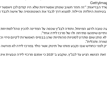
ד הבריאות: "זה חוזר חשוב שנותן אפשרויות שלא היו קודם לכן ויאפשר ל
יחות היולדת והיילוד. למצוא דרך לכבד את האוטונומיה של אישה לכבד
שעה טובה לרגע המיוחל, ותודה לבג"ץ שכפה על המדינה להכין נוהל לפתיחת
תיים שימנעו פתיחה ולו של מרכז לידה אחד".
הל לא נותן שום פתרון לסוגיות מהותיות שהן בבסיס האפשרות לקיום פיזי וכל
שורה ותכלית".
י כחודש שבו נקבע מותו של תינוק אשר נולד במרכז לידה לא מורשה בג
ב־2017 הוציא משרד הבריאות צו סגירה למרכז לידה שפעל בגדרה. בע