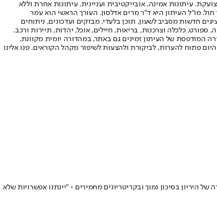
ועקת. עיתונות אמינה, אובייקטיבית ועניינית. עיתונות אחרת וללא
עור החשיפה הגבוה ביותר בימי חול. מו"ל העיתון היא ד"ר מרים אדלסון. העורך הראשי הוא עמר
 והעורך המייסד הוא עמוס רגב. אתרי האינטרנט של "ישראל היום" בעברית ובאנגלית, כמו כן היישומונים (אפליקציות) לאנדרואיד ול-iOS, מציגים חדשות מסביב לשעון, תוכן בלעדי, מבזקים ועדכונים, ניתוחים
, ספורט, כלכלה וצרכנות, בריאות, חיילים, אוכל, יהדות, תיירות ורכב.
דורה המודפסת של העיתון זמינים גם באתר, במהדורה יומית מקוונת,
היום פתוח להערות, לביקורת ולהצעות לשיפור מקהל הקוראים. פנו אלינו
ל היריון בסיכון נמוך ובקריטריונים מחמירים • "יינתנו אפשרויות שלא