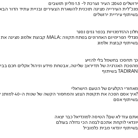
ירושלים 2040: העיר נערכת ל- 1.5 מליון תושבים
מנכ"לית העירייה מציגה תוכנית להשארת הצעירים ובניית עתיד הדור הבא
בשיתוף עיריית ירושלים
חלון ההזדמנויות בכפר גנים נסגר
קבוצת אלמוג מציגה את פרויקט MALA: מגדלי הפרימיום האחרונים בפתח תקווה
בשיתוף קבוצת אלמוג
כך תחסכו בחשמל בלי להזיע
מהפכת האנרגיה של תדיראן: שליטה, אבטחת מידע וניהול אקלים חכם בבי
בשיתוף TADIRAN
מאחורי הקלעים של הטעם הישראלי
איך אסם הפכה את תקופת הצנע והמחסור הקשה של שנות ה-40 למותג לאומי?
בשיתוף אסם
אתם עוד לא שם? הטיסה למונדיאל כבר יצאה
יונדאי לוקחת אתכם לבמה הכי גדולה בעולם
בשיתוף יונדאי מבית כלמוביל