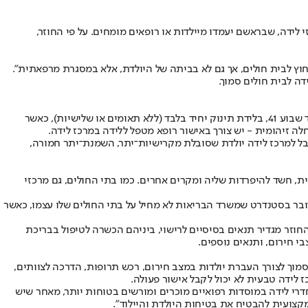
לידה, שבראשם יעמדו מיילדות או רופאים מומחים. על פי החוזר,
וץ לבית חולים, אך גם לא בביתה של היולדת, אלא במסגרת מרפאתית".
ה לבית חולים סמוך.
לפי החוזר, לידה במרכז לידה טבעית תוכל להתבצע במקרה של היריון בסיכון נמוך ובקריטריונים מחמירים. על הלידה להתקיים במועד - משבוע 37 ועד שבוע 41, בלידת תינוק יחיד בלבד (ללא תאומים או שלישיות), כאשר
קבל למרכז לידה יולדת שסובלת מקרישיות־יתר, השמנת־יתר חמורה,
ת, חשד להיפרדות שליה ומקרים אחרים. כמו בתי החולים, גם מרכזי
מדובר בסטנדרט שמשרד הבריאות לא מחיל על בתי החולים שלו עצמו, כאשר
החוזר מגדיר תנאים בסיסיים לרישוי, ביניהם הכשרה לטיפול בבריכת
י חירום, ותנאים נוספים.
וך לצורך העברת יולדות במצב חירום, רכש תרופות, הדרכה לצוותים,
דרי לידה במוסדות רפואיים מוכרים ומורשים בטוחות יותר, מאחר שיש
קצועית להבטיח את בטיחות היולדת והיילוד".