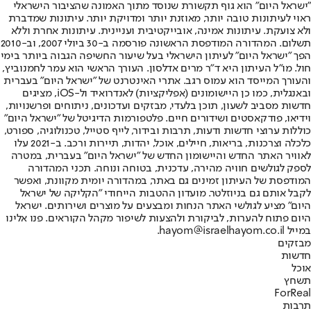
"ישראל היום" הוא גוף תקשורת שנוסד מתוך האמונה שהציבור הישראלי
ראוי לעיתונות טובה יותר, מאוזנת יותר ומדויקת יותר. עיתונות שמדברת
ולא צועקת. עיתונות אמינה, אובייקטיבית ועניינית. עיתונות אחרת וללא
תשלום. המהדורה המודפסת הראשונה פורסמה ב-30 ביולי 2007, וב-2010
הפך "ישראל היום" לעיתון הישראלי בעל שיעור החשיפה הגבוה ביותר בימי
חול. מו"ל העיתון היא ד"ר מרים אדלסון. העורך הראשי הוא עמר לחמנוביץ,
והעורך המייסד הוא עמוס רגב. אתרי האינטרנט של "ישראל היום" בעברית
ובאנגלית, כמו כן היישומונים (אפליקציות) לאנדרואיד ול-iOS, מציגים
חדשות מסביב לשעון, תוכן בלעדי, מבזקים ועדכונים, ניתוחים ופרשנויות,
וידיאו, פודקאסטים ושידורים חיים. פלטפורמות הדיגיטל של "ישראל היום"
כוללות ערוצי חדשות ודעות, תרבות ובידור, לייף סטייל, טכנולוגיה, ספורט,
כלכלה וצרכנות, בריאות, חיילים, אוכל, יהדות, תיירות ורכב. ב-2021 עלו
לאוויר האתר החדש והיישומון החדש של "ישראל היום" בעברית, במטרה
לספק לגולשים חוויה מהירה, עדכנית, בטוחה ונוחה. תכני המהדורה
המודפסת של העיתון זמינים גם באתר, במהדורה יומית מקוונת, ואפשר
לקבל אותם גם בניוזלטר. מועדון ההטבות הייחודי "הקליקה של ישראל
היום" מציע לגולשי האתר הנחות ומבצעים על מוצרים ושירותים. ישראל
היום פתוח להערות, לביקורת ולהצעות לשיפור מקהל הקוראים. פנו אלינו
במייל hayom@israelhayom.co.il.
מבזקים
חדשות
אוכל
תשחץ
ForReal
תרבות