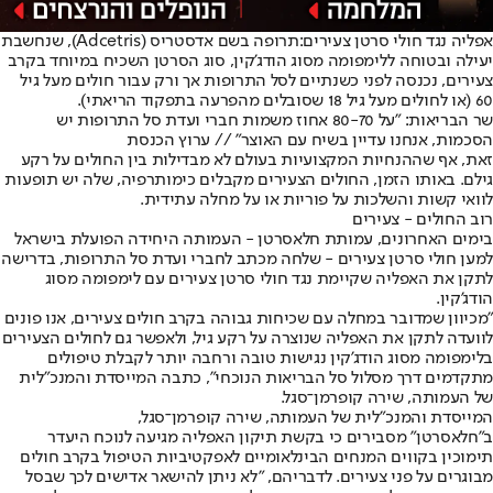
אפליה נגד חולי סרטן צעירים:
תרופה בשם אדסטריס (Adcetris), שנחשבת
יעילה ובטוחה ללימפומה מסוג הודג'קין, סוג הסרטן השכיח במיוחד בקרב
צעירים, נכנסה לפני כשנתיים לסל התרופות אך ורק עבור חולים מעל גיל
60 (או לחולים מעל גיל 18 שסובלים מהפרעה בתפקוד הריאתי).
שר הבריאות: "על 80-70 אחוז משמות חברי ועדת סל התרופות יש
הסכמות, אנחנו עדיין בשיח עם האוצר" // ערוץ הכנסת
זאת, אף שההנחיות המקצועיות בעולם לא מבדילות בין החולים על רקע
גילם. באותו הזמן, החולים הצעירים מקבלים כימותרפיה, שלה יש תופעות
לוואי קשות והשלכות על פוריות או על מחלה עתידית.
רוב החולים - צעירים
בימים האחרונים, עמותת חלאסרטן - העמותה היחידה הפועלת בישראל
למען חולי סרטן צעירים - שלחה מכתב לחברי ועדת סל התרופות, בדרישה
לתקן את האפליה שקיימת נגד חולי סרטן צעירים עם לימפומה מסוג
הודג'קין.
"מכיוון שמדובר במחלה עם שכיחות גבוהה בקרב חולים צעירים, אנו פונים
לוועדה לתקן את האפליה שנוצרה על רקע גיל, ולאפשר גם לחולים הצעירים
בלימפומה מסוג הודג'קין נגישות טובה ורחבה יותר לקבלת טיפולים
מתקדמים דרך מסלול סל הבריאות הנוכחי", כתבה המייסדת והמנכ"לית
של העמותה, שירה קופרמן־סגל.
המייסדת והמנכ"לית של העמותה, שירה קופרמן־סגל,
ב"חלאסרטן" מסבירים כי בקשת תיקון האפליה מגיעה לנוכח היעדר
תימוכין בקווים המנחים הבינלאומיים לאפקטיביות הטיפול בקרב חולים
מבוגרים על פני צעירים. לדבריהם, "לא ניתן להישאר אדישים לכך שבסל