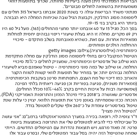
הבריאות הממלכתי ניתן מענה ביעילות פחותה, שכרוך בתופעות לוואי
משמעותיות בהשוואה לחולים מבוגרים".
מנתוני משרד הבריאות עולה כי בשנת 2020 אובחנו בישראל 315 חולים עם
לימפומה מסוג הודג'קין, וקבוצת הגיל שבה שכיחות המחלה היא הגבוהה
ביותר היא בקרב בני 19-15.
בסך הכל, מגיל 15 עד 40 אובחנו יותר מחצי מהחולים (163). מעל גיל 60 היו
רק 69 מקרים. מחלה זו היא בעלת שיעורי ריפוי גבוהים יחסית למחלות
ממאירות אחרות. עם זאת, כשהיא מאובחנת בשלב מתקדם - סיכויי
ההחלמה הולכים ופוחתים.
כימותרפיה (אילוסטרציה),צילום: getty images
הטיפול המקובל כיום בחולי לימפומה מסוג הודג'קין עם מחלה מתקדמת
הוא שילוב של אדסטריס וכימותרפיה, שמעניק לחולים כ־70% סיכויי
החלמה, או שילוב של כמה סוגי כימותרפיה - טיפול שאמנם מביא לשיעורי
החלמה גבוהים יותר, אך במחיר של תופעות לוואי קשות לטווח הקצר
והארוך, כמו דיכוי של מח העצם, התפתחות סרטן בעקבות הכימותרפיה
(ממאירות משנית), פגיעה בפוריות וכן פגיעה ריאתית בלתי הפיכה
(שמשפיעה רבות על איכות החיים בקרב 46%-10% מכלל החולים).
אדסטריס, שאושרה ב־2018 בידי מינהל המזון והתרופות האמריקני (FDA),
הוכחה ככזו שמפחיתה באופן ניכר את תופעות הלוואי. יצוין כי עלות שנת
טיפול באדסטריס עומדת על כ־260 אלף שקלים למטופל בודד.
"הטיפול היה מצוין"
ד"ר צופיה לוי, רופאה בכירה במערך ההמטו־אונקולוגי ברמב"ם: "אני עושה
כל שביכולתי כדי להביא למטופלים שלי את התרופה באמצעות ביטוח
פרטי. זה מאוד מרגש, ויש תוצאות נהדרות עם הטיפולים החדשים. הייתי
שמחה שהטיפול הזה יהיה בסל עבור המטופלים שלי, ובפרט עבור אלו