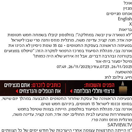
אוכל
מגזין
אנחנו מגייסים
English
X
בריאות
"לא נשארה עין יבשה במחלקה": בוולפסון קיבלו בשמחה חמש חטופות
יפה אדר, חנה קציר, עדינה משה, מרגלית מוזס וחנה פרי שבו לישראל
בפעימה הראשונה בעסקת החטופים • גם 35 שנות ניסיון לא הכינו את
אורנה צבי, מנהלת הסיעוד במרכז הרפואי למקרה הזה: "טיפלנו בפצועים
בקורונה ובהרבה דברים, אבל זה אירוע שלא היה כמותו"
מיטל יסעור בית-אור
26/11/2023, 07:23
,עודכן
26/11/2023, 07:49
0
השמעה
חיע. צילום: לחנ
הפעימה הראשונה של עסקת שחרור החטופים התבצעה במהלך יום שישי,
בסופו נכנסו לישראל 13 חטופים, ביניהם חמש נשים.
אורנה צבי, מנהלת הסיעוד בוולפסון, הייתה בצוות שטיפל בחמש
המשוחררות שהגיעו לבית החולים: יפה אדר, חנה קציר, עדינה משה,
מרגלית מוזס וחנה פרי.
SATVIEW.TV
"זו הייתה התרגשות עצומה אחרי היערכות של חודש ימים של כל הצוותים