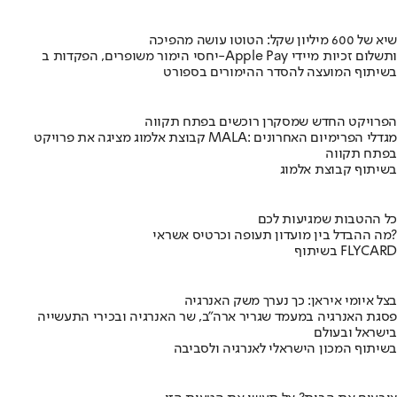
שיא של 600 מיליון שקל: הטוטו עושה מהפיכה
יחסי הימור משופרים, הפקדות ב-Apple Pay ותשלום זכיות מיידי
בשיתוף המועצה להסדר ההימורים בספורט
הפרויקט החדש שמסקרן רוכשים בפתח תקווה
קבוצת אלמוג מציגה את פרויקט MALA: מגדלי הפרימיום האחרונים
בפתח תקווה
בשיתוף קבוצת אלמוג
כל ההטבות שמגיעות לכם
מה ההבדל בין מועדון תעופה וכרטיס אשראי?
בשיתוף FLYCARD
בצל איומי איראן: כך נערך משק האנרגיה
פסגת האנרגיה במעמד שגריר ארה"ב, שר האנרגיה ובכירי התעשייה
בישראל ובעולם
בשיתוף המכון הישראלי לאנרגיה ולסביבה