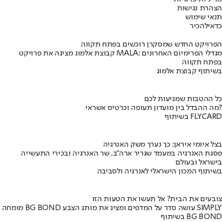
הצהרת נגישות
תנאי שימוש
כדאי
להכיר
הפרויקט החדש שמסקרן רוכשים בפתח תקווה
קבוצת אלמוג מציגה את פרויקט MALA: מגדלי הפרימיום האחרונים
בפתח תקווה
בשיתוף קבוצת אלמוג
כל ההטבות שמגיעות לכם
מה ההבדל בין מועדון תעופה וכרטיס אשראי?
בשיתוף FLYCARD
בצל איומי איראן: כך נערך משק האנרגיה
פסגת האנרגיה במעמד שגריר ארה"ב, שר האנרגיה ובכירי התעשייה
בישראל ובעולם
בשיתוף המכון הישראלי לאנרגיה ולסביבה
צובעים את הבית? אל תעשו את הטעות הזו
מומחה BG BOND עושה סדר על המדפים ומציג את מותג הצבע SIMPLY
בשיתוף BG BOND