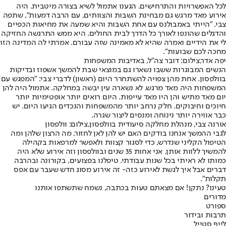
לכל האפשרויות והתרחישים. הגענו אתמול לשיא בצורה מיטבית. היה
אירוע מאד מרגש גם מבחינת השבות והצוותים, עם הרבה דמעות", שתפה
צבי. "הייתי באמבולנס עם אחת השבות והיא שמעה את מחיאות הכפיים
והדגלים שהונפו לאורך כל הדרך לבית החולים. היא ממש התרגשה החזיקה
לי את הידיים ואמרה שהיא לא מאמינה שזה עבורם. אמרתי לה המדינה הזו
מחכה לכם שבועות".
יפה אדר,צילום: דובר צה"ל, באדיבות המשפחות
הנשים המבוגרות ששבו נשארו גם במוצאי שבת להמשך אשפוז ובדיקות
בוולפסון. אחת מהן צפויה להשתחרר היום (ראשון) לדברי צבי: "המפגש עם
המשפחות היה מאד מרגש. לא נשארה עין יבשה במחלקה. אתמול היה להן
יום מאד מתיש והן היו מאד עייפות. היום רואים יותר אופטימיות יותר
חיוכים וחיבוקים. חלק נרחב יותר מהמשפחות והנכדים הגיעו היום. יש
כבר אווירה יותר נינוחה ומנסים ליצור שגרה.
אורנה צבי, מנהלת מחלקה סיעודית בוולפסון,צילום: וולפסון
לגבי ההמשך אנחנו בודקים האם יש להן לאן לחזור, מה הרצון שלהן ומה
הטיפול הקליני שנדרש, כדי לסגור קצוות ולאפשר למרפאות בקהילה
להמשיך ללוות אותן. אני אחות 35 שנים ובוולפסון וזה אירוע שלא היה
כמותו לא ראיתי בכל שנות עבודתי. טיפלנו בפצועים, בקורונה ובהרבה
דברים אבל איך לגשת לאירוע כזה- זה אירוע מסוג חדש שעבר עם אפס
תקלות".
טעינו? נתקן! אם מצאתם טעות בכתבה, נשמח שתשתפו אותנו
מדורים
ספורט
תרבות ובידור
לייף סטייל