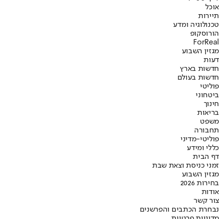
אוכל
תיירות
טכנולוגיה ומדע
הורוסקופ
ForReal
מגזין השבוע
דעות
חדשות בארץ
חדשות בעולם
פוליטי
ביטחוני
חינוך
בריאות
משפט
תחבורה
פוליטי-מדיני
כללי ומידע
דף הבית
זמני כניסת וצאת שבת
מגזין השבוע
בחירות 2026
אודות
צור קשר
נבחרת הכתבים והפרשנים
מדיניות פרטיות