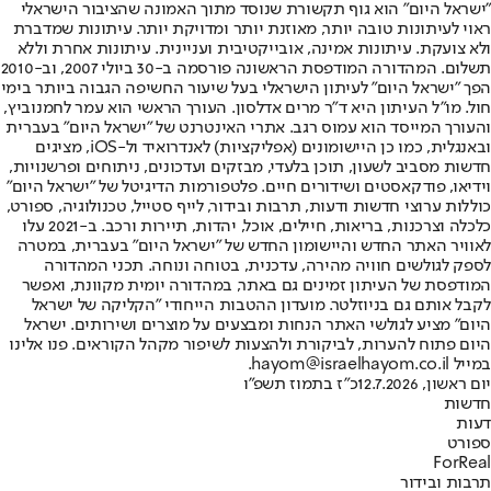
"ישראל היום" הוא גוף תקשורת שנוסד מתוך האמונה שהציבור הישראלי
ראוי לעיתונות טובה יותר, מאוזנת יותר ומדויקת יותר. עיתונות שמדברת
ולא צועקת. עיתונות אמינה, אובייקטיבית ועניינית. עיתונות אחרת וללא
תשלום. המהדורה המודפסת הראשונה פורסמה ב-30 ביולי 2007, וב-2010
הפך "ישראל היום" לעיתון הישראלי בעל שיעור החשיפה הגבוה ביותר בימי
חול. מו"ל העיתון היא ד"ר מרים אדלסון. העורך הראשי הוא עמר לחמנוביץ,
והעורך המייסד הוא עמוס רגב. אתרי האינטרנט של "ישראל היום" בעברית
ובאנגלית, כמו כן היישומונים (אפליקציות) לאנדרואיד ול-iOS, מציגים
חדשות מסביב לשעון, תוכן בלעדי, מבזקים ועדכונים, ניתוחים ופרשנויות,
וידיאו, פודקאסטים ושידורים חיים. פלטפורמות הדיגיטל של "ישראל היום"
כוללות ערוצי חדשות ודעות, תרבות ובידור, לייף סטייל, טכנולוגיה, ספורט,
כלכלה וצרכנות, בריאות, חיילים, אוכל, יהדות, תיירות ורכב. ב-2021 עלו
לאוויר האתר החדש והיישומון החדש של "ישראל היום" בעברית, במטרה
לספק לגולשים חוויה מהירה, עדכנית, בטוחה ונוחה. תכני המהדורה
המודפסת של העיתון זמינים גם באתר, במהדורה יומית מקוונת, ואפשר
לקבל אותם גם בניוזלטר. מועדון ההטבות הייחודי "הקליקה של ישראל
היום" מציע לגולשי האתר הנחות ומבצעים על מוצרים ושירותים. ישראל
היום פתוח להערות, לביקורת ולהצעות לשיפור מקהל הקוראים. פנו אלינו
במייל hayom@israelhayom.co.il.
יום ראשון, 12.7.2026
כ"ז בתמוז תשפ"ו
חדשות
דעות
ספורט
ForReal
תרבות ובידור