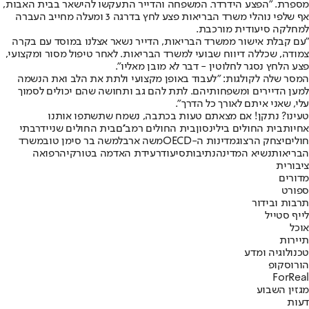
מספרת. "הפצע הידרדר. המשפחה והדייר התעקשו להישאר בבית האבות,
אף שלפי נוהלי משרד הבריאות פצע לחץ בדרגה 3 ומעלה מחייב העברה
למחלקה סיעודית מורכבת.
"עם קבלת אישור ממשרד הבריאות, הדייר נשאר אצלנו במוסד עם בקרה
צמודה, שכללה דיווח שבועי למשרד הבריאות. לאחר טיפול מסור ומקצועי,
פצע הלחץ נסגר לחלוטין - דבר לא מובן מאליו".
המסר שלה לקולגות: "לעבוד באופן מקצועי ולתת את הלב ואת הנשמה
למען הדיירים ומשפחותיהם. לתת להם גב ותחושה שהם יכולים לסמוך
עלי, שאני איתם לאורך כל הדרך".
טעינו? נתקן! אם מצאתם טעות בכתבה, נשמח שתשתפו אותנו
אחיות
בית החולים בילינסון
בית החולים רמב''ם
בית החולים שניידר
בתי
חולים
יצחק הרצוג
מדינות ה-OECD
משה ארבל
משה בר סימן טוב
משרד
הבריאות
נשיא המדינה
נתיבות
סיעוד
רעידת האדמה בטורקיה
רפואה
ציבורית
מדורים
ספורט
תרבות ובידור
לייף סטייל
אוכל
תיירות
טכנולוגיה ומדע
הורוסקופ
ForReal
מגזין השבוע
דעות