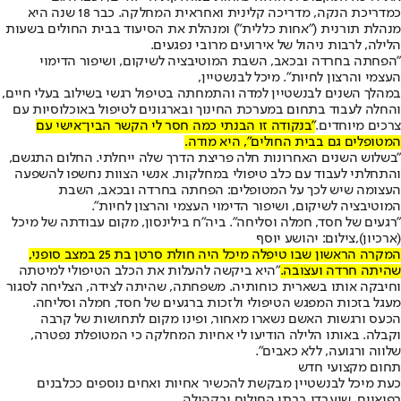
כמדריכת הנקה, מדריכה קלינית ואחראית המחלקה. כבר 18 שנה היא
מנהלת תורנית ("אחות כללית") ומנהלת את הסיעוד בבית החולים בשעות
הלילה, לרבות ניהול של אירועים מרובי נפגעים.
"הפחתה בחרדה ובכאב, השבת המוטיבציה לשיקום, ושיפור הדימוי
העצמי והרצון לחיות". מיכל לבנשטיין,
במהלך השנים לבנשטיין למדה והתמחתה בטיפול רגשי בשילוב בעלי חיים,
והחלה לעבוד בתחום במערכת החינוך ובארגונים לטיפול באוכלוסיות עם
צרכים מיוחדים.
"בנקודה זו הבנתי כמה חסר לי הקשר הבין־אישי עם
המטופלים גם בבית החולים", היא מודה.
"בשלוש השנים האחרונות חלה פריצת הדרך שלה ייחלתי. החלום התגשם,
והתחלתי לעבוד עם כלב טיפולי במחלקות. אנשי הצוות נחשפו להשפעה
העצומה שיש לכך על המטופלים: הפחתה בחרדה ובכאב, השבת
המוטיבציה לשיקום, ושיפור הדימוי העצמי והרצון לחיות".
"רגעים של חסד, חמלה וסליחה". ביה"ח בילינסון, מקום עבודתה של מיכל
(ארכיון),צילום: יהושע יוסף
המקרה הראשון שבו טיפלה מיכל היה חולת סרטן בת 25 במצב סופני,
שהיתה חרדה ועצובה.
"היא ביקשה להעלות את הכלב הטיפולי למיטתה
וחיבקה אותו בשארית כוחותיה. משפחתה, שהיתה לצידה, הצליחה לסגור
מעגל בזכות המפגש הטיפולי ולזכות ברגעים של חסד, חמלה וסליחה.
הכעס ורגשות האשם נשארו מאחור, ופינו מקום לתחושות של קרבה
וקבלה. באותו הלילה הודיעו לי אחיות המחלקה כי המטופלת נפטרה,
שלווה ורגועה, ללא כאבים".
תחום מקצועי חדש
כעת מיכל לבנשטיין מבקשת להכשיר אחיות ואחים נוספים ככלבנים
רפואיים, שיעבדו בבתי החולים ובקהילה.