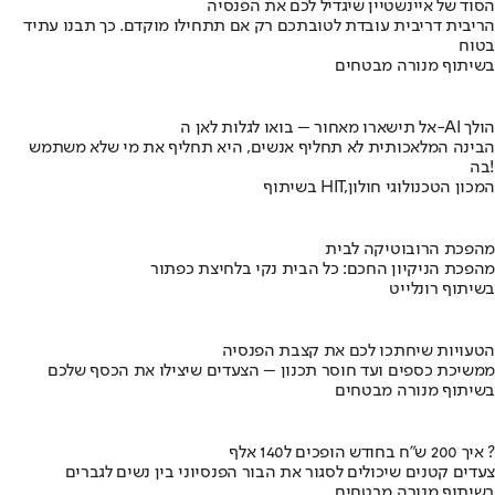
הסוד של איינשטיין שיגדיל לכם את הפנסיה
הריבית דריבית עובדת לטובתכם רק אם תתחילו מוקדם. כך תבנו עתיד
בטוח
בשיתוף מנורה מבטחים
אל תישארו מאחור – בואו לגלות לאן ה-AI הולך
הבינה המלאכותית לא תחליף אנשים, היא תחליף את מי שלא משתמש
בה!
בשיתוף HIT,המכון הטכנולוגי חולון
מהפכת הרובוטיקה לבית
מהפכת הניקיון החכם: כל הבית נקי בלחיצת כפתור
בשיתוף רונלייט
הטעויות שיחתכו לכם את קצבת הפנסיה
ממשיכת כספים ועד חוסר תכנון – הצעדים שיצילו את הכסף שלכם
בשיתוף מנורה מבטחים
איך 200 ש"ח בחודש הופכים ל140 אלף ?
צעדים קטנים שיכולים לסגור את הבור הפנסיוני בין נשים לגברים
בשיתוף מנורה מבטחים