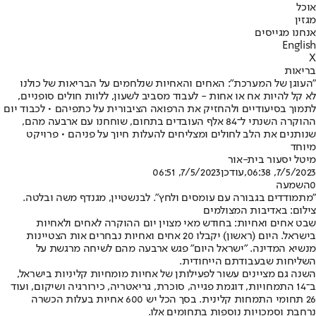
אוכל
מגזין
אנחנו מגייסים
English
X
בריאות
"העוגן של המערכת": האחים והאחיות שנלחמים על הבריאות של כולנו
לא קל להיות אח או אחות - לעבוד מסביב לשעון, ללוות חולים סופניים,
לתמוך בסיעודיים ולהחזיק את הרפואה הציבורית על כתפיהם • לכבוד יום
ההוקרה השנתי ל־84 אלף העובדים בתחום, שוחחנו עם ארבעה מהם,
שנותנים את הלב לחולים ומצליחים להעלות חיוך על פניהם • פרויקט
מיוחד
מיטל יסעור בית-אור
7/5/2023, 06:38
,עודכן
7/5/2023, 06:51
0
השמעה
"מתמודדים בגבורה עם עומסים ולחץ". לבנשטיין, מגנדף משה ובלטה.
צילום: באדיבות המצולמים
שבט אחים ואחיות: בחודש מאי מצוין יום ההוקרה לאחים ולאחיות
בישראל. היום (ראשון) יקבלו 20 אחים ואחיות נבחרים אות הצטיינות
מנשיא המדינה. "ישראל היום" פגש ארבעה מהם לשיחה מרגשת על
השליחות שבעבודתם הייחודית.
השנה גם מציינים עשור לפעילותן של אחיות מומחיות קליניות בישראל,
ב־14 התמחויות, דוגמת פגייה, סוכרת, גריאטריה, כירורגיה ושיקום, ועוד
26 תחומי התמחות קלינית. בסך הכל יש 600 אחיות בעלות הכשרה
נרחבת וסמכויות נוספות בתחומים אלו.