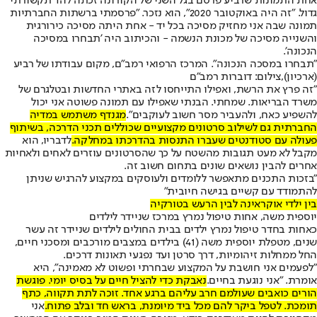
אחת התמונות שרביע פרסם בגל השני של הקורונה זכתה להד תקשורתי
גדול. "זה היה באוקטובר 2020", הוא נזכר. "פרסמתי ברשתות החברתיות
תמונה שבה אני מחזיק מסיכה בכל יד - אחת היתה מסיכה כירורגית
והשנייה מסיכה של מכונת הנשמה - והכיתוב היה 'תבחרו במסיכה
הנכונה'.
"תבחרו במסכה הנכונה". המרכז הרפואי רמב"ם, מקום עבודתו של רביע
(ארכיון),צילום: דוברות רמב"ם
"זה פרץ את הרשת, ואפילו התייחסו לזה באתרי החדשות ובטלגרם של
משרד הבריאות. שמחתי. הבנתי שאפילו עם תמונה פשוטה אני יכול
להשפיע כאח, ולהעביר מסר חשוב לעוקבים".
מגנדף משתמש במדיה
החברתית גם לשילוב סרטונים מקצועיים שכוללים תכני הדרכה, בשיתוף
פעולה עם סטודנטים שעברו התנסות בהדרכתו במחלקה.
לדבריו, הוא
מקבל לא מעט תגובות מהשטח על כך שהסרטונים עוזרים לאחים ולאחיות
אחרים להבין נושאים שונים בתחום חשוב זה.
"בזכות התכנים מתאפשר ללומדים ולעוסקים במקצוע להרגיש שניתן
להתמודד עם קשיים בגישה חיובית"
בין ילדי אוקראינה לבין הרעש בטורקיה
יוספית משה, אחות טיפול נמרץ במרכז שניידר לילדים
כאחות בחדר טיפול נמרץ ילדים בבית החולים לילדים שניידר זה עשר
שנים, מטפלת יוספית משה (41) בילדים במצבים מורכבים ומסכני חיים,
החל ממחלות זיהומיות, דרך סרטן ועד נפגעי תאונות דרכים.
"לפעמים אני חושבת על המקצוע שבחרתי ופשוט לא מאמינה", היא
אומרת. "אני נוגעת בחיים.
נאבקת כדי להציל חיים על בסיס יומי. פוגשת
הורים כואבים שעולמם חרב עליהם ברגע אחד. זוכה לתת תקווה, כתף
תומכת. לטפל ביקר להם מכל ביד מיומנת, בראש חד ובלב פתוח.
אני