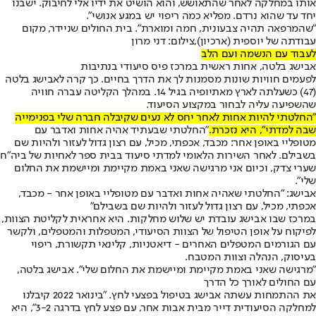
אותו במחלקה לאחר שהתאושש, והוא הושיט את ידיו אלי לחיבוק. ישבנו
יחד עד שהוא נרדם. מפליא כמה ריפוי יש במגע אנושי".
"שהמרפאה תהיה צבעונית, חמה ומוארת". בית החולים שניידר, מקום
עבודתה של יוספית (ארכיון),צילום: דני מרון
לעבוד עם הנשמה ועם הלב
אבישג בלטה, אחות ראשית במרכז פיס סיעודי בנתיבות
לפעמים חוויות שונות מסמנות לך את הדרך בחיים. כך קרה לאבישג בלטה
(47) כשעלתה לארץ מאתיופיה בגיל 14. במהלך הקליטה עברה חוויה
שהשפיעה עליה לבחור במקצוע הסיעוד.
"החלטתי להיות אחות לאחר יחס לא נעים שקיבלה חברה שלי בפנימייה
שבה למדתי", היא נזכרת.
"החלטתי שבעתיד אהיה אחות ואדבר עם
מטופליי באופן אחר: מכבד, אכפתי, מכיל, עם רצון גדול לעזור ולהיות שם
בשבילם. לאחר השירות הלאומי למדתי סיעוד בבית ספר לאחיות של ביה"ח
שערי צדק, וכיום אני מרגישה שאני באמת מקיימת ומיישמת את החלום
שלי".
אבישג: "החלטתי שאהיה אחות ואדבר עם מטופליי באופן אחר - מכבד,
אכפתי, מכיל, עם רצון גדול לעזור ולהיות שם בשבילם"
במרכז שבו אבישג עובדת יש שלוש מחלקות. היא אחראית לקליטת הצוות,
לפיקוח על אופן הטיפול של הצוות הסיעודי, המטפלות והמטפלים, ולקשר
עם הגורמים המטפלים האחרים - דיאטניות, קלינאי תקשורת, ריפוי
בעיסוק, הנהלה וצוות המטבח.
"מרגישה שאני באמת מקיימת ומיישמת את החלום שלי". אבישג בלטה,
עם החולים לאורך כל הדרך
את ההתמחות עשתה אבישג בטיפול בפצעי לחץ. "בינואר 2022 קיבלנו
למחלקה הסיעודית דייר מבית אבות אחר, עם פצע לחץ בדרגה 3-2", היא