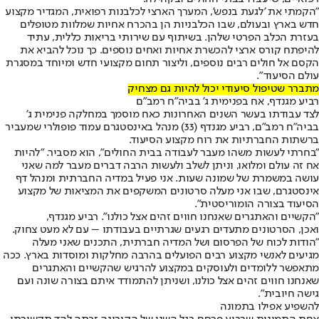
"הקמתי את 'לגעת בנפש', המערך הארצי לכלבנות רפואית, המגדיר מקצוע
חדש בארץ ובעולם, שבו הכלבניות הן בהכרח אחיות שמלוות מטופלים
בעזרת הכלב הפרטי שלהן. בשיתוף עם שירותי בריאות כללית, עתיד
להיפתח קורס ארצי להכשרת אחיות ואחים נוספים. כך נוכל להביא את
הקסם אל חולים רבים נוספים, וליצור תחום מקצועי חדש ומיוחד במסגרת
עולם הסיעוד".
מתברר שטיפול סיעודי יכול להיות גם מצחיק
רביע מגנדף, אח בפנימית ג' בביה"ח רמב"ם
לצד עבודתו בעשר השנים האחרונות כאח מוסמך במחלקה פנימית ג'
בביה"ח רמב"ם, רביע מגנדף (33) מנהל באינסטגרם עמוד פופולרי שמעביר
ברשתות החברתיות את רוח מקצוע הסיעוד.
"בחרתי לעשות משהו מעבר לעבודה בבית החולים", הוא מסביר. "להיות
אח זה עולם ומלואו, וניתן לשלב ולעשות הרבה דברים מעבר למה שאני
עושה במשמרת של שמונה שעות. אני פעיל במדיה החברתית ומנהל דף
אינסטגרם, שבו אני מעלה סרטונים המשקפים את המציאות של מקצוע
הסיעוד בצורה הומוריסטית".
"הקשיים והאתגרים שאנחנו חווים זהים אצל כולנו". רביע מגנדף,
ואכן, הסרטונים מתעדים רגעים שגרתיים בעבודתו – עם לא מעט צחוק.
"הודות לכוח של הפרסום ושל המדיה חברתית, התכנים שאני מעלה
מגיעים לאנשי מקצוע רבים הפועלים בהרבה מחלקות ומוסדות בארץ. ככה
מתאפשר ללומדים ולעוסקים במקצוע להרגיש שהקשיים והאתגרים
שאנחנו חווים זהים אצל כולנו, ושניתן להתמודד איתם בצורה שונה ועם
גישה חיובית".
להשפיע אפילו בתמונה