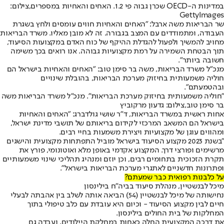
במדינות ה-OECD שכרן גבוה פי 1.2. האחים והאחיות במספרים,צילום:
GettyImages
שר הבריאות משה ארבל: "האחים והאחיות חווים עומסים ולחץ בשגרת
העבודה, ומתמודדים עם המצב בגבורה. זה לא מובן מאליו. משרד הבריאות
מחויב להמשיך ולפעול להגדלת ההיקף של כוח האדם במקצועות הסיעוד,
תוך הבטחת השמירה על רמת מקצועיות גבוהה. אנו רואים בכך משימה
חשובה ביותר".
מנכ"ל משרד הבריאות, משה בר סימן טוב: "האחים והאחיות בישראל הם
חוליה משמעותית בחיזוק מערכת הבריאות, בהובלת שינויים
ובהטמעתם".
"חוליה משמעותית בחיזוק מערכת הבריאות". מנכ"ל משרד הבריאות משה
בר סימן טוב,צילום: גדעון מרקוביץ
אחות ראשית במשרד הבריאות, ד"ר שושי גולדברג: "האחים והאחיות
בישראל הם המשאב המרכזי לקידום בריאותם של תושבי מדינת ישראל,
ומהווים עוגן של מקצועיות ויצירת משמעות בחיי רבים.
"בשנת 2023 מקצוע הסיעוד בישראל מוביל התפתחות מקצועית והישגים
מרשימים ופורצי דרך. המקצוע אקדמי באופן מלא ואוטונומי, פורץ את
תקרת הזכוכית בתחומים רבים, וכן יוזם ומנהיג תהליכי שינוי משמעותיים
ופתרונות חדשניים לאתגרי מערכת הבריאות בישראל".
על כלבנות רפואית כבר שמעתם?
מיכל לבנשטיין, מנהלת סיעוד בביה"ח בילינסון
נחישותה של מיכל לבנשטיין (54) הביאה אותה לשלב בין אהבתה לבעלי
חיים לבין מקצוע הסיעוד - וכיום היא עובדת עם כלב טיפולי בתוך
המחלקות של בית החולים בילינסון.
את דרכה המקצועית החלה כאחות במחלקת היילודים, ועבדה גם