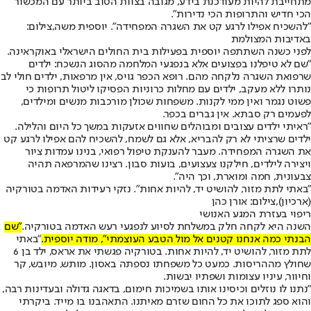
מתחייבת להיות מעודכנת בידע, מגובה בצוות הטוב ביותר עם המכשור
הכי חדיש והתרופות הכי נדירות".
"להשכיח אפילו לרגע קט את השגרה המפחידה". יוספית משה,צילום:
באדיבות המצולמת
לפני כשנה השתתפה יוספית בפעילות בית החולים הישראלי באוקראינה.
"שם לא טיפלנו בפצועים אלא בנפגעי המלחמה מהסוג הנשכח: ילדים
שרפואת השגרה נלקחה מהם. רופא הכפר גויס, אין מרפאות, ילדים חולי לב
נותרו ללא מעקב, ילדים עם מחלות כרוניות הפסיקו ליטול תרופות כי
פשוט נגמר ואין ממי לקנות. משפחות שכולן מורכבות מנשים ומילדים,
לפעמים רק סבתא. אין גברים בכפר.
"ראיתי ילדים עצובים ומבוהלים שחווים אזעקות במשך כל היום והלילה.
ילדים שרציתי לא רק להבריא, אלא גם לשמח, להשכיח להם אפילו לרגע קט
את השגרה המפחידה. מעבר להענקת טיפול רפואי, בנינו עמדות ציור
ויצירה לילדים, חילקנו צעצועים, בועות סבון. רצינו שהמרפאה תהיה
צבעונית, חמה ומוארת, וכך היה".
"באתי לתת מזור, להושיט יד, להיות אחות". נזקי רעידות האדמה בטורקיה
(ארכיון),צילום: אורן כהן
ריפוי בעזרת המגע האנושי
השנה היא לקחה חלק במשלחת לסיוע לנפגעי רעש האדמה בטורקיה.
"שם
הבנתי כמה אנחנו קטנים אל מול הטבע העוצמתי", מודה יוספית.
"באתי
לתת מזור, להושיט יד, להיות אחות. בטורקיה פגשתי את אראס, ילד בן 6
שחולץ מההריסות. כמעט כל משפחתו נספתה באסון. מותש, מיובש, קר
וחיוור, עיניו עצומות ושפתיו יבשות.
"נתנו לו נוזלים וכיסינו אותו בשמיכות חימום, בדאגה גדולה ובעדינות רבה,
והוא ספג לתוכו את כל החום שזרם מאיתנו. התאהבנו בו מייד. ביקרתי