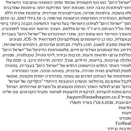
"ישראל היום" הוא גוף תקשורת שנוסד מתוך האמונה שהציבור הישראלי
ראוי לעיתונות טובה יותר, מאוזנת יותר ומדויקת יותר. עיתונות שמדברת
ולא צועקת. עיתונות אמינה, אובייקטיבית ועניינית. עיתונות אחרת וללא
תשלום. המהדורה המודפסת הראשונה פורסמה ב-30 ביולי 2007, וב-2010
הפך "ישראל היום" לעיתון הישראלי בעל שיעור החשיפה הגבוה ביותר בימי
חול. מו"ל העיתון היא ד"ר מרים אדלסון. העורך הראשי הוא עמר לחמנוביץ,
והעורך המייסד הוא עמוס רגב. אתרי האינטרנט של "ישראל היום" בעברית
ובאנגלית, כמו כן היישומונים (אפליקציות) לאנדרואיד ול-iOS, מציגים
חדשות מסביב לשעון, תוכן בלעדי, מבזקים ועדכונים, ניתוחים ופרשנויות,
וידיאו, פודקאסטים ושידורים חיים. פלטפורמות הדיגיטל של "ישראל היום"
כוללות ערוצי חדשות ודעות, תרבות ובידור, לייף סטייל, טכנולוגיה, ספורט,
כלכלה וצרכנות, בריאות, חיילים, אוכל, יהדות, תיירות ורכב. ב-2021 עלו
לאוויר האתר החדש והיישומון החדש של "ישראל היום" בעברית, במטרה
לספק לגולשים חוויה מהירה, עדכנית, בטוחה ונוחה. תכני המהדורה
המודפסת של העיתון זמינים גם באתר, במהדורה יומית מקוונת, ואפשר
לקבל אותם גם בניוזלטר. מועדון ההטבות הייחודי "הקליקה של ישראל
היום" מציע לגולשי האתר הנחות ומבצעים על מוצרים ושירותים. ישראל
היום פתוח להערות, לביקורת ולהצעות לשיפור מקהל הקוראים. פנו אלינו
במייל hayom@israelhayom.co.il.
יום שבת, 2.5.2026
ט"ו באייר תשפ"ו
חדשות
דעות
ספורט
ForReal
תרבות ובידור