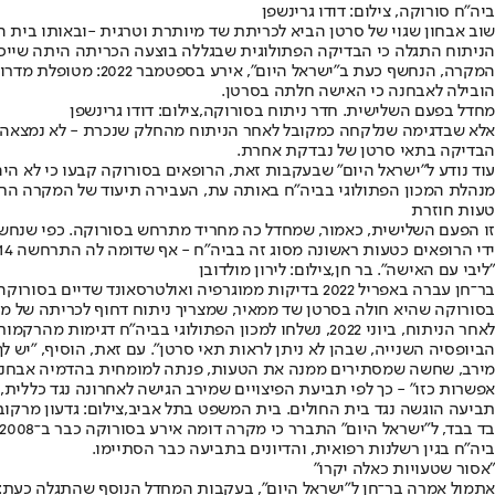
ביה"ח סורוקה, צילום: דודו גרינשפן
שוב אבחון שגוי של סרטן הביא לכריתת שד מיותרת וטרגית -
ובאותו בית ה
הניתוח התגלה כי הבדיקה הפתולוגית שבגללה בוצעה הכריתה היתה שייכ
המקרה, הנחשף כעת ב
הובילה לאבחנה כי האישה חלתה בסרטן.
מחדל בפעם השלישית. חדר ניתוח בסורוקה,צילום: דודו גרינשפן
אלא שבדגימה שנלקחה כמקובל לאחר הניתוח מהחלק שנכרת - לא נמצאה עד
הבדיקה בתאי סרטן של נבדקת אחרת.
עוד נודע ל"ישראל היום" שבעקבות זאת, הרופאים בסורוקה קבעו כי לא הי
מנהלת המכון הפתולוגי בביה"ח באותה עת, העבירה תיעוד של המקרה החריג
טעות חוזרת
ידי הרופאים כטעות ראשונה מסוג זה בביה"ח - אף שדומה לה התרחשה 14 שנים קודם לכן, ובאותן הנסיבות.
"ליבי עם האישה". בר חן,צילום: לירון מולדובן
בר־חן עברה באפריל 2022 בדיקות ממוגרפיה ואולטרסא
בסורוקה שהיא חולה בסרטן שד ממאיר, שמצריך ניתוח דחוף לכריתה של מ
לאחר הניתוח, ביוני 2022, נשלחו למכון הפתולוגי בביה
הביופסיה השנייה, שבהן לא ניתן לראות תאי סרטן". עם זאת, הוסיף, "יש ל
מירב, שחשה שמסתירים ממנה את הטעות, פנתה למומחית בהדמיה אבחנתית ב
אפשרות כזו" - כך לפי תביעת הפיצויים שמירב הגישה לאחרונה נגד כללית, 
תביעה הוגשה נגד בית החולים. בית המשפט בתל אביב,צילום: גדעון מרקובי
ביה"ח בגין רשלנות רפואית, והדיונים בתביעה כבר הסתיימו.
"אסור שטעויות כאלה יקרו"
אתמול אמרה בר־חן ל"ישראל היום", בעקבות המחדל הנוסף שהתגלה כעת: "