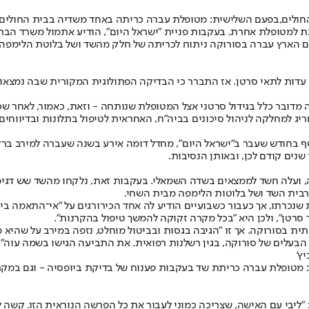
חולים,
בפעם השלישית: מטופלת עברה כריתה באחד משדיה בבית החולים 
ת למטופלת אחרת. בעקבות פניית "ישראל היום", הודיע אתמול משרד הב
"ישראל היום", אירע בספטמבר 2022: מטופלת מדרום הארץ עברה בסורוקה ניתוח לכריתה של חלק מ
ות לתאי סרטן. אז התברר כי הבדיקה הפתולוגית המקורית שבה נמצאו תא
ה מדובר כלל בגידול סרטני אצל המטופלת שנותחה - וזאת, כאמור, לאחר ש
 למחלקה לניהול סיכונים בביה"ח, האחראית לטיפול בתלונות ובדיווחים ע
ונד שדיים בסורוקה, ועלה חשד לממצאים בשדה השמאלי. בעקבות זאת, נלקחו מהשד 
רבית השד ושל בלוטות הלימפה מבית השחי.
"ח דגימות מהרקמות שנכרתו, אך כעבור כשבועיים הודיע לה אחד הכירורגים על "אי־
ך סרטן", ולכן היא "בכל מקרה זקוקה להמשך טיפול בהקרנות".
סורוקה. אך זו "הגיבה בגסות ובביטול מוחלט, נזפה במירב על שהיא מעי
הבעלים של סורוקה, בגין רשלנות רפואית. את התביעה הגישו בשמה עוה"ד ש
ץ'
ליבי עם האישה, שצריכה כמוני לעבור את כל הפרשה הנוראית הזו. קשה ל