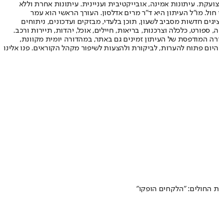
ועקת. עיתונות אמינה, אובייקטיבית ועניינית. עיתונות אחרת וללא
עור החשיפה הגבוה ביותר בימי חול. מו"ל העיתון היא ד"ר מרים אדלסון. העורך הראשי הוא עמר
 והעורך המייסד הוא עמוס רגב. אתרי האינטרנט של "ישראל היום" בעברית ובאנגלית, כמו כן היישומונים (אפליקציות) לאנדרואיד ול-iOS, מציגים חדשות מסביב לשעון, תוכן בלעדי, מבזקים ועדכונים, ניתוחים
, ספורט, כלכלה וצרכנות, בריאות, חיילים, אוכל, יהדות, תיירות ורכב.
דורה המודפסת של העיתון זמינים גם באתר, במהדורה יומית מקוונת,
היום פתוח להערות, לביקורת ולהצעות לשיפור מקהל הקוראים. פנו אלינו
ת החולים: "הלקחים הופקו"