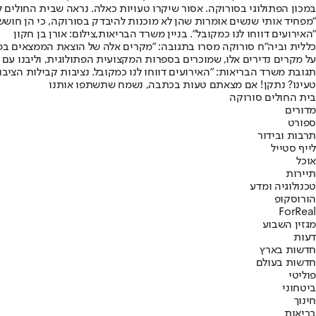
במכון הפתולוגי בסורוקה. אסור שיקרו טעויות כאלה. נראה שבית החולים 
"מפחיד אותי שנשים אומרות שהן לא מוכנות להיבדק בסורוקה, כי הן חוששו
"האירועים דווחו לנו כמקובל". בניין משרד הבריאות,צילום: אורן בן חקון
כללית וביה"ח סורוקה מסרו בתגובה: "מקרים אלה של הוצאת הממצאים בפרו
על מקרים נדירים אלו, שמוכרים בספרות המקצועית הפתולוגית, וליבנו עם
תגובת משרד הבריאות: "האירועים דווחו לנו כמקובל. נציבות קבילות הצי
טעינו? נתקן! אם מצאתם טעות בכתבה, נשמח שתשתפו אותנו
בית החולים סורוקה
מדורים
ספורט
תרבות ובידור
לייף סטייל
אוכל
תיירות
טכנולוגיה ומדע
הורוסקופ
ForReal
מגזין השבוע
דעות
חדשות בארץ
חדשות בעולם
פוליטי
ביטחוני
חינוך
בריאות