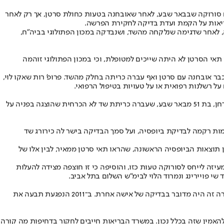
סורוקה שבבאר שבע, לאחר שאובחנה בטעות כחולת סרטן, אך רק לאחר
ריאות על הקמת ועדת בדיקה לחקירת הפרשה.
השד ושל בלוטת הלימפה, לאחר שדגימה שנלקחה מהשד, ושנבדקה במכון הפתולוגי בביה"ח,
י הסרטן לא היתה שייכים למטופלת, וכי במכון הפתולוגי זוהמה
כבר אובחנה עם סרטן ואף עברה כריתה בחלק מהשד. פרופ' רות שאקו לוי,
ל רשלנות רפואית או על טעויות בטיפול הרפואי.
זו הפעם השלישית, כאמור, שמחדל כה מחריד מתרחש בסורוקה. כפי שנחשף בחודש שעבר ב"ישראל היום", מחדל דומה אירע בשנה שעברה למירב בר־חן, בת 51 מבאר שבע, שעברה כריתת שד לא הכרחית שהוצגה בפניה על
שש דגימות רקמה לבדיקת ביופסיה, ועל סמך הבדיקה בישר לה כירורג שד
התאמה בין תוצאות הביופסיה הראשונה, שהראו תאי סרטן ממאיר, לבין אלו של
זה לייחס לסורוקה טעות כזו, והוסיפה כי זו חוצפה מצידה להעלות
י פויירינג ונמרוד הלוי לבימ"ש השלום בתל אביב.
בד בבד, ל"ישראל היום" התברר כי מקרה דומה אירע בסורוקה כבר ב־2008: מטופלת עברה כריתת שד בעקבות פענוח של בדיקת ביופסיה - וגם במקרה זה היה מדובר בבדיקה של אישה אחרת. ב־2011 הנפגעת תבעה את
האמין שזה בכלל נכון. במשרד הבריאות חייבים לחקור בדחיפות מה קורה