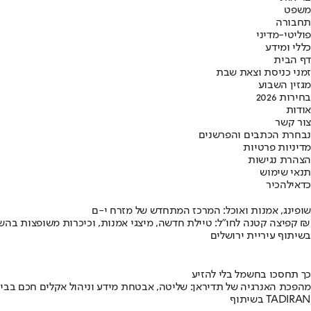
משפט
תחבורה
פוליטי-מדיני
כללי ומידע
דף הבית
זמני כניסת וצאת שבת
מגזין השבוע
בחירות 2026
אודות
צור קשר
נבחרת הכתבים והפרשנים
מדיניות פרטיות
הצהרת נגישות
תנאי שימוש
כדאי
להכיר
שופינג, אמנות ואוכל: המרכז המתחדש של מזרח י-ם
קפיצה קטנה לחו"ל: טיילת חדשה, מיצגי אמנות, וכיכרות משופצות בהשקעה של 100 מיליון ₪
בשיתוף עיריית ירושלים
כך תחסכו בחשמל בלי להזיע
מהפכת האנרגיה של תדיראן: שליטה, אבטחת מידע וניהול אקלים חכם בבי
בשיתוף TADIRAN