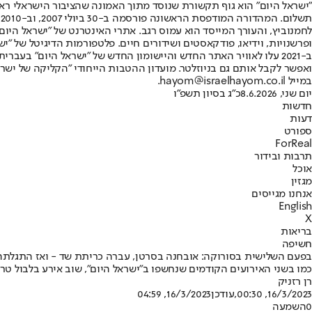
"ישראל היום" הוא גוף תקשורת שנוסד מתוך האמונה שהציבור הישראלי ראוי 
ת
ופרשנויות, וידיאו, פודקאסטים ושידורים חיים. פלטפורמות הדיגיטל של "ישרא
ב-2021 עלו לאוויר האתר החדש והיישומון החדש של "ישראל היום" בע
ואפשר לקבל אותם גם בניוזלטר. מועדון ההטבות הייחודי "הקליקה של ישרא
במייל hayom@israelhayom.co.il.
יום שני, 8.6.2026
כ"ג בסיון תשפ"ו
חדשות
דעות
ספורט
ForReal
תרבות ובידור
אוכל
מגזין
אנחנו מגייסים
English
X
בריאות
חשיפה
בפעם השלישית בסורוקה: אובחנה בסרטן, עברה כריתת שד - ואז התגלת
כמו בשני האירועים הקודמים שנחשפו ב"ישראל היום", שוב אירע בלבול טר
רן רזניק
16/3/2023, 00:30
,עודכן
16/3/2023, 04:59
0
השמעה