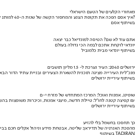
מאחורי הקלעים של הטעם הישראלי
איך אסם הפכה את תקופת הצנע והמחסור הקשה של שנות ה-40 למותג לאומי?
בשיתוף אסם
אתם עוד לא שם? הטיסה למונדיאל כבר יצאה
יונדאי לוקחת אתכם לבמה הכי גדולה בעולם
בשיתוף יונדאי מבית כלמוביל
ירושלים 2040: העיר נערכת ל- 1.5 מליון תושבים
מנכ"לית העירייה מציגה תוכנית להשארת הצעירים ובניית עתיד הדור הבא
בשיתוף עיריית ירושלים
שופינג, אמנות ואוכל: המרכז המתחדש של מזרח י-ם
קפיצה קטנה לחו"ל: טיילת חדשה, מיצגי אמנות, וכיכרות משופצות בהשקעה של 100 מיליון ₪
בשיתוף עיריית ירושלים
כך תחסכו בחשמל בלי להזיע
מהפכת האנרגיה של תדיראן: שליטה, אבטחת מידע וניהול אקלים חכם בבי
בשיתוף TADIRAN