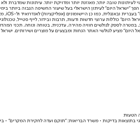
לעיתונות טובה יותר, מאוזנת יותר ומדויקת יותר. עיתונות שמדברת ולא צ
שלום. המהדורה המודפסת הראשונה פורסמה ב-30 ביולי 2007, וב-2010 הפך "ישראל היום" לעיתון הישראלי בעל שי
לחמנוביץ,
ל היום" כוללות ערוצי חדשות ודעות, תרבות ובידור, לייף סטייל, טכנולוגיה
ברית, במטרה לספק לגולשים חוויה מהירה, עדכנית, בטוחה ונוחה. תכני המה
ל היום" מציע לגולשי האתר הנחות ומבצעים על מוצרים ושירותים. ישראל 
ה הטעות
גי בתוצאות בדיקות • משרד הבריאות: "תוקם ועדה לחקירת המקרים" • בי