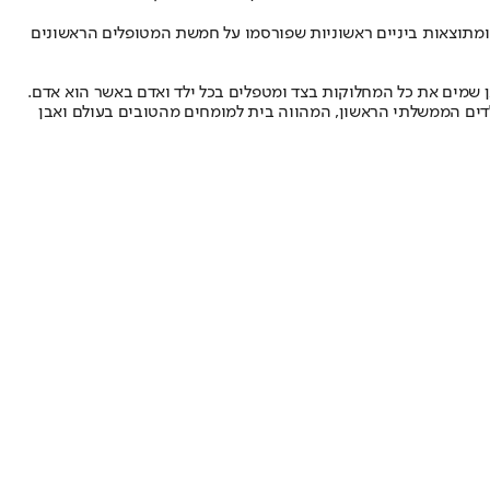
 ומתוצאות ביניים ראשוניות שפורסמו על חמשת המטופלים הראשונים
אן שמים את כל המחלוקות בצד ומטפלים בכל ילד ואדם באשר הוא אדם.
ון בבריאות בין המרכז לפריפריה ובהובלת רפואת העתיד. בשנת ה־75 לישראל נוסד ביה"ח לילדים הממשלתי הראשון, המהווה בית למומחים מהטובים בעולם ואבן