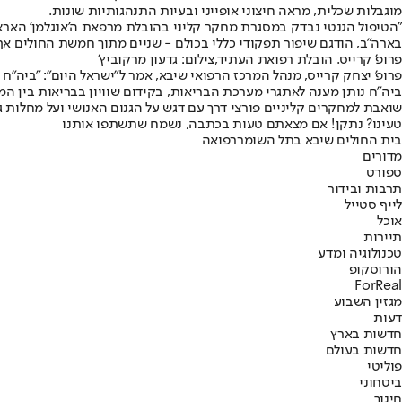
מוגבלות שכלית, מראה חיצוני אופייני ובעיות התנהגותיות שונות.
"הטיפול הגנטי נבדק במסגרת מחקר קליני בהובלת מרפאת ה'אנגלמן' הארצ
בארה"ב, הודגם שיפור תפקודי כללי בכולם - שניים מתוך חמשת החולים אף 
פרופ' קרייס. הובלת רפואת העתיד,צילום: גדעון מרקוביץ'
פרופ' יצחק קרייס, מנהל המרכז הרפואי שיבא, אמר ל"ישראל היום": "ביה"
שואבת למחקרים קליניים פורצי דרך עם דגש על הגנום האנושי ועל מחלות גנ
טעינו? נתקן! אם מצאתם טעות בכתבה, נשמח שתשתפו אותנו
בית החולים שיבא בתל השומר
רפואה
מדורים
ספורט
תרבות ובידור
לייף סטייל
אוכל
תיירות
טכנולוגיה ומדע
הורוסקופ
ForReal
מגזין השבוע
דעות
חדשות בארץ
חדשות בעולם
פוליטי
ביטחוני
חינוך