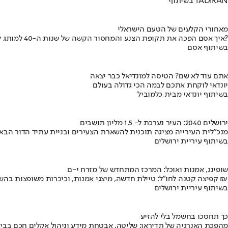
בשיתוף TADIRAN
מאחורי הקלעים של הטעם הישראלי
איך אסם הפכה את תקופת הצנע והמחסור הקשה של שנות ה-40 למותג לאומי?
בשיתוף אסם
אתם עוד לא שם? הטיסה למונדיאל כבר יצאה
יונדאי לוקחת אתכם לבמה הכי גדולה בעולם
בשיתוף יונדאי מבית כלמוביל
ירושלים 2040: העיר נערכת ל- 1.5 מליון תושבים
מנכ"לית העירייה מציגה תוכנית להשארת הצעירים ובניית עתיד הדור הבא
בשיתוף עיריית ירושלים
שופינג, אמנות ואוכל: המרכז המתחדש של מזרח י-ם
קפיצה קטנה לחו"ל: טיילת חדשה, מיצגי אמנות, וכיכרות משופצות בהשקעה של 100 מיליון ₪
בשיתוף עיריית ירושלים
כך תחסכו בחשמל בלי להזיע
מהפכת האנרגיה של תדיראן: שליטה, אבטחת מידע וניהול אקלים חכם בבי