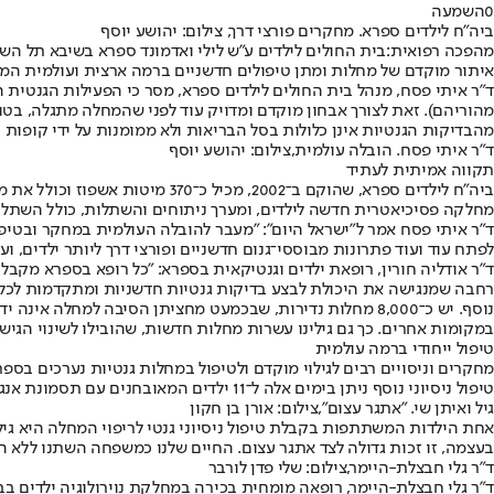
0
השמעה
ביה"ח לילדים ספרא. מחקרים פורצי דרך, צילום: יהושע יוסף
מהפכה רפואית:
בית החולים לילדים ע"ש לילי ואדמונד ספרא בשיבא תל השו
איתור מוקדם של מחלות ומתן טיפולים חדשניים ברמה ארצית ועולמית המב
ד"ר איתי פסח, מנהל בית החולים לילדים ספרא, מסר כי הפעילות הגנטית 
מהוריהם). זאת לצורך אבחון מוקדם ומדויק עוד לפני שהמחלה מתגלה, בטוו
מהבדיקות הגנטיות אינן כלולות בסל הבריאות ולא ממומנות על ידי קופות 
ד"ר איתי פסח. הובלה עולמית,צילום: יהושע יוסף
תקווה אמיתית לעתיד
ביה"ח לילדים ספרא, שהוקם ב־02
מחלקה פסיכיאטרית חדשה לילדים, ומערך ניתוחים והשתלות, כולל השתלות לב במספר הגדול בארץ. פונים אליו 
ד"ר איתי פסח אמר ל"ישראל היום": "מעבר להובלה העולמית במחקר ובטיפו
לפתח עוד ועוד פתרונות מבוססי־גנום חדשניים ופורצי דרך ליותר ילדים,
ד"ר אודליה חורין, רופאת ילדים וגנטיקאית בספרא: "כל רופא בספרא מקב
רחבה שמנגישה את היכולת לבצע בדיקות גנטיות חדשניות ומתקדמות לכל אח
נוסף. יש כ־8,000 מחלות נדירות, שבכמעט מחציתן הסיבה למח
במקומות אחרים. כך גם גילינו עשרות מחלות חדשות, שהובילו לשינוי הגיש
טיפול ייחודי ברמה עולמית
מחקרים וניסויים רבים לגילוי מוקדם ולטיפול במחלות גנטיות נערכים בס
טיפול ניסיוני נוסף ניתן בימים אלה ל־11 ילדים המאובחנים עם תסמונת אנגלמן הגורמת לליקויים התפתחותיים ושכליים קשים.
גיל ואיתן שי. "אתגר עצום",צילום: אורן בן חקון
בעצמה, זו זכות גדולה לצד אתגר עצום. החיים שלנו כמשפחה השתנו ללא 
ד"ר גלי חבצלת-היימר,צילום: שלי פדן לורבר
ד"ר גלי חבצלת-היימר, רופאה מומחית בכירה במחלקת נוירולוגיה ילדים בב