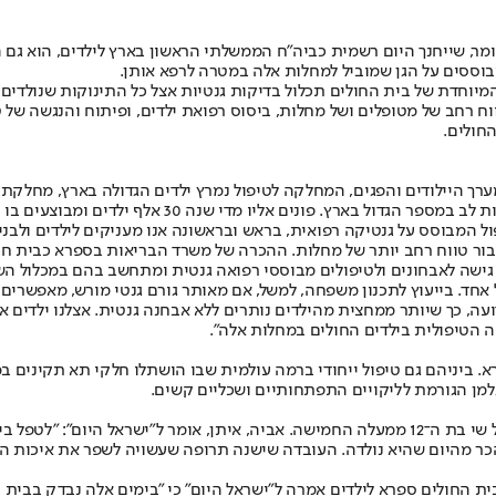
מר, שייחנך היום רשמית כביה"ח הממשלתי הראשון בארץ לילדים, הוא גם ה
וססים על הגן שמוביל למחלות אלה במטרה לרפא אותן.
המיוחדת של בית החולים תכלול בדיקות גנטיות אצל כל התינוקות שנולדי
ח רחב של מטופלים ושל מחלות, ביסוס רפואת ילדים, ופיתוח והנגשה של טי
החולים.
20, מכיל כ־370 מיטות אשפוז וכולל את מערך היילודים והפגים, המחלקה לטיפול נמרץ ילדים הג
מדי שנה 30 אלף ילדים ומבוצעים בו יותר מ־10,000 ניתוחים בשנה.
ל המבוסס על גנטיקה רפואית, בראש ובראשונה אנו מעניקים לילדים ולבנ
 ועבור טווח רחב יותר של מחלות. ההכרה של משרד הבריאות בספרא כבית ח
ל גישה לאבחונים ולטיפולים מבוססי רפואה גנטית ומתחשב בהם במכלול הש
ד. בייעוץ לתכנון משפחה, למשל, אם מאותר גורם גנטי מורש, מאפשרים ל
לה אינה ידועה, כך שיותר ממחצית מהילדים נותרים ללא אבחנה גנטית. אצלנו יל
ה הטיפולית בילדים החולים במחלות אלה".
פרא. ביניהם גם טיפול ייחודי ברמה עולמית שבו הושתלו חלקי תא תקינים
אחת הילדות המשתתפות בקבלת טיפול ניסיוני גנטי לריפוי המחלה היא גיל שי בת ה־12 ממעלה החמישה.
הכר מהיום שהיא נולדה. העובדה שישנה תרופה שעשויה לשפר את איכות הח
ית החולים ספרא לילדים אמרה ל"ישראל היום" כי "בימים אלה נבדק בבית 