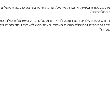
ית שבספרא ובשיתוף חברת 'איוניס'. עד כה גויסו בשיבא ארבעה מטופלים
החלו לדבר".
ח החדש ספרא לילדים הוא דוגמה לדו־קיום וסמל לחברה הישראלית כולה. כ
ביה"ח נותן מענה לאתגרי מערכת הבריאות, בקידום שווי
טיות".