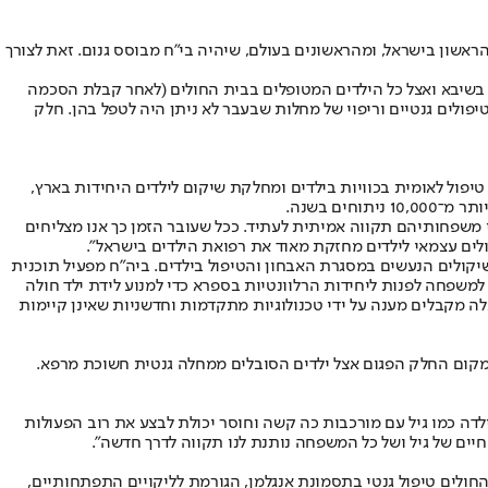
ראשון בישראל, ומהראשונים בעולם, שיהיה בי"ח מבוסס גנום. זאת לצורך
ם בשיבא ואצל כל הילדים המטופלים בבית החולים (לאחר קבלת הסכמה
פולים גנטיים וריפוי של מחלות שבעבר לא ניתן היה לטפל בהן. חלק
דולה בארץ, מחלקת טיפול לאומית בכוויות בילדים ומחלקת שיקום לילדים היחידות בארץ,
י משפחותיהם תקווה אמיתית לעתיד. ככל שעובר הזמן כך אנו מצליחים
ולים עצמאי לילדים מחזקת מאוד את רפואת הילדים בישראל".
יקולים הנעשים במסגרת האבחון והטיפול בילדים. ביה"ח מפעיל תוכנית
משפחה לפנות ליחידות הרלוונטיות בספרא כדי למנוע לידת ילד חולה
דים אלה מקבלים מענה על ידי טכנולוגיות מתקדמות וחדשניות שאינן קיימות
 במקום החלק הפגום אצל ילדים הסובלים ממחלה גנטית חשוכת מרפא.
 אביה, איתן, אומר ל"ישראל היום": "לטפל בילדה כמו גיל עם מורכבות כה קשה וחוסר יכולת לבצע את רוב הפעולות
יים של גיל ושל כל המשפחה נותנת לנו תקווה לדרך חדשה".
החולים טיפול גנטי בתסמונת אנגלמן, הגורמת לליקויים התפתחותיים,