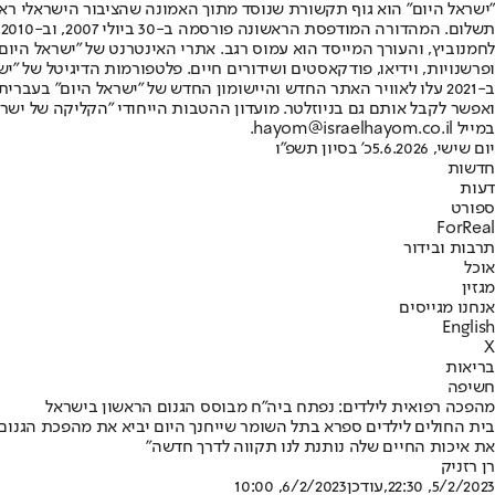
"ישראל היום" הוא גוף תקשורת שנוסד מתוך האמונה שהציבור הישראלי ראוי 
ת
ופרשנויות, וידיאו, פודקאסטים ושידורים חיים. פלטפורמות הדיגיטל של "ישרא
ב-2021 עלו לאוויר האתר החדש והיישומון החדש של "ישראל היום" בע
ואפשר לקבל אותם גם בניוזלטר. מועדון ההטבות הייחודי "הקליקה של ישרא
במייל hayom@israelhayom.co.il.
יום שישי, 5.6.2026
כ' בסיון תשפ"ו
חדשות
דעות
ספורט
ForReal
תרבות ובידור
אוכל
מגזין
אנחנו מגייסים
English
X
בריאות
חשיפה
מהפכה רפואית לילדים: נפתח ביה"ח מבוסס הגנום הראשון בישראל
בית החולים לילדים ספרא בתל השומר שייחנך היום יביא את מהפכת הגנום
את איכות החיים שלה נותנת לנו תקווה לדרך חדשה"
רן רזניק
5/2/2023, 22:30
,עודכן
6/2/2023, 10:00