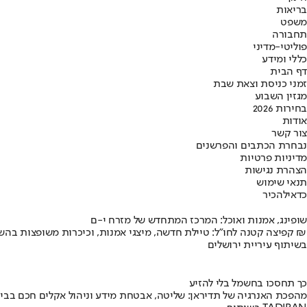
בריאות
משפט
תחבורה
פוליטי-מדיני
כללי ומידע
דף הבית
זמני כניסת וצאת שבת
מגזין השבוע
בחירות 2026
אודות
צור קשר
נבחרת הכתבים והפרשנים
מדיניות פרטיות
הצהרת נגישות
תנאי שימוש
כדאי
להכיר
שופינג, אמנות ואוכל: המרכז המתחדש של מזרח י-ם
קפיצה קטנה לחו"ל: טיילת חדשה, מיצגי אמנות, וכיכרות משופצות בהשקעה של 100 מיליון ₪
בשיתוף עיריית ירושלים
כך תחסכו בחשמל בלי להזיע
מהפכת האנרגיה של תדיראן: שליטה, אבטחת מידע וניהול אקלים חכם בבי