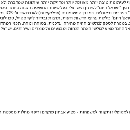
לעיתונות טובה יותר, מאוזנת יותר ומדויקת יותר. עיתונות שמדברת ולא צ
שלום. המהדורה המודפסת הראשונה פורסמה ב-30 ביולי 2007, וב-2010 הפך "ישראל היום" לעיתון הישראלי בעל שי
לחמנוביץ,
ל היום" כוללות ערוצי חדשות ודעות, תרבות ובידור, לייף סטייל, טכנולוגיה
ברית, במטרה לספק לגולשים חוויה מהירה, עדכנית, בטוחה ונוחה. תכני המה
ל היום" מציע לגולשי האתר הנחות ומבצעים על מוצרים ושירותים. ישראל 
 למטופליו ותקווה למשפחות • מציע אבחון מוקדם וריפוי מחלות מסכנות 