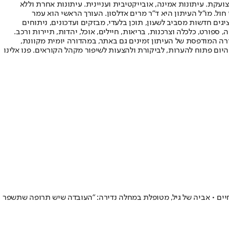
ועקת. עיתונות אמינה, אובייקטיבית ועניינית. עיתונות אחרת וללא
עור החשיפה הגבוה ביותר בימי חול. מו"ל העיתון היא ד"ר מרים אדלסון. העורך הראשי הוא עמר
 והעורך המייסד הוא עמוס רגב. אתרי האינטרנט של "ישראל היום" בעברית ובאנגלית, כמו כן היישומונים (אפליקציות) לאנדרואיד ול-iOS, מציגים חדשות מסביב לשעון, תוכן בלעדי, מבזקים ועדכונים, ניתוחים
, ספורט, כלכלה וצרכנות, בריאות, חיילים, אוכל, יהדות, תיירות ורכב.
דורה המודפסת של העיתון זמינים גם באתר, במהדורה יומית מקוונת,
היום פתוח להערות, לביקורת ולהצעות לשיפור מקהל הקוראים. פנו אלינו
חיים • אביה של גיל, מטופלת במחלה נדירה: "העובדה שיש תרופה שתשפר