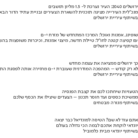
ירושלים 2040: העיר נערכת ל- 1.5 מליון תושבים
מנכ"לית העירייה מציגה תוכנית להשארת הצעירים ובניית עתיד הדור הבא
בשיתוף עיריית ירושלים
שופינג, אמנות ואוכל: המרכז המתחדש של מזרח י-ם
קפיצה קטנה לחו"ל: טיילת חדשה, מיצגי אמנות, וכיכרות משופצות בהשקעה של 100 מיליון ₪
בשיתוף עיריית ירושלים
כך ירושלים ממציאה את עצמה מחדש
לא רק קודש – המהפכה המודרנית שעוברת י-ם מחזירה אותה לפסגת התי
בשיתוף עיריית ירושלים
הטעויות שיחתכו לכם את קצבת הפנסיה
ממשיכת כספים ועד חוסר תכנון – הצעדים שיצילו את הכסף שלכם
בשיתוף מנורה מבטחים
אתם עוד לא שם? הטיסה למונדיאל כבר יצאה
יונדאי לוקחת אתכם לבמה הכי גדולה בעולם
בשיתוף יונדאי מבית כלמוביל