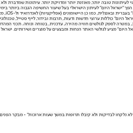
לעיתונות טובה יותר, מאוזנת יותר ומדויקת יותר. עיתונות שמדברת ולא צ
שלום. המהדורה המודפסת הראשונה פורסמה ב-30 ביולי 2007, וב-2010 הפך "ישראל היום" לעיתון הישראלי בעל שי
לחמנוביץ,
ל היום" כוללות ערוצי חדשות ודעות, תרבות ובידור, לייף סטייל, טכנולוגיה
ברית, במטרה לספק לגולשים חוויה מהירה, עדכנית, בטוחה ונוחה. תכני המה
ל היום" מציע לגולשי האתר הנחות ומבצעים על מוצרים ושירותים. ישראל 
 לא נלקחו לבדיקות ולא קיבלו תרופות במשך שעות ארוכות" • מבקר הפנים 