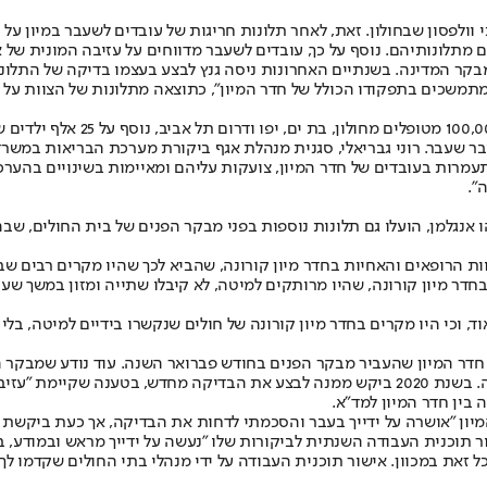
לפסון שבחולון. זאת, לאחר תלונות חריגות של עובדים לשעבר במיון על ה
 מתלונותיהם. נוסף על כך, עובדים לשעבר מדווחים על עזיבה המונית של א
ר המדינה. בשנתיים האחרונות ניסה גנץ לבצע בעצמו בדיקה של התלונות 
 שעבר. רוני גבריאלי, סגנית מנהלת אגף ביקורת מערכת הבריאות במשרד ה
תעמרות בעובדים של חדר המיון, צועקות עליהם ומאיימות בשינויים בהערכה
".
אנגלמן, הועלו גם תלונות נוספות בפני מבקר הפנים של בית החולים, שבהן
 הרופאים והאחיות בחדר מיון קורונה, שהביא לכך שהיו מקרים רבים שבה
חדר מיון קורונה, שהיו מרותקים למיטה, לא קיבלו שתייה ומזון במשך שעו
וכי היו מקרים בחדר מיון קורונה של חולים שנקשרו בידיים למיטה, בלי 
המיון, ד"ר אנגל אישרה, אך בשלב ראשוני ביקשה ממנו להפסיק את הבדיקה. בשנת 2020 ביקש ממנה 
בין חדר המיון למד"א.
 גנץ לד"ר אנגל ב־20 בינואר 2020 כי בדיקת חדר המיון "אושרה על ידייך בעבר והסכמתי לדחות א
 תוכנית העבודה השנתית לביקורות שלו "נעשה על ידייך מראש ובמודע, בניג
זאת במכוון. אישור תוכנית העבודה על ידי מנהלי בתי החולים שקדמו לך