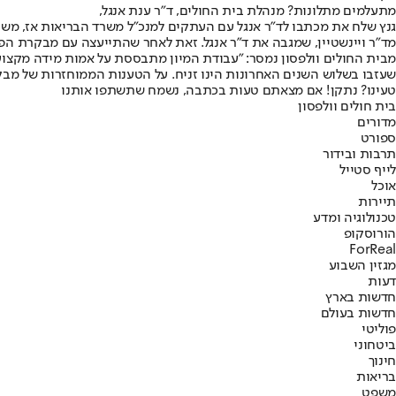
מתעלמים מתלונות? מנהלת בית החולים, ד"ר ענת אנגל,
מד"ר ויינשטיין, שמגבה את ד"ר אנגל. זאת לאחר שהתייעצה עם מבקרת 
מבית החולים וולפסון נמסר: "עבודת המיון מתבססת על אמות מידה מקצועי
שעזבו בשלוש השנים האחרונות הינו זניח. על הטענות הממוחזרות של מבק
טעינו? נתקן! אם מצאתם טעות בכתבה, נשמח שתשתפו אותנו
בית חולים וולפסון
מדורים
ספורט
תרבות ובידור
לייף סטייל
אוכל
תיירות
טכנולוגיה ומדע
הורוסקופ
ForReal
מגזין השבוע
דעות
חדשות בארץ
חדשות בעולם
פוליטי
ביטחוני
חינוך
בריאות
משפט