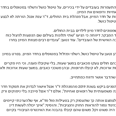
תעמרות בעובדים על ידי בכירים, על טיפול כושל ורשלני במטופלים בחדר
חיות ורופאים את המיון.
על חדר המיון, אבל מנהלת בית החולים, ד"ר ענת אנגל, הורתה לא לבצע
מבקר, דיווחה כי הגיעו "שתי תלונות בעילום שם הנוגעות לניצול כוח
 האישית של העובדים". עוד נטען: "עובדים רבים מצוות המיון בחרו
 נטען על טיפול כושל, רשלני ומזלזל במטופלים בחדר המיון, בפרט במיון
ם חולים צעקו מכאבים במשך שעות, בלי שקיבלו מענה, וכי היו מקרים
ת ארוכות, לא קיבלו תרופות, ובהן משככי כאבים, במשך שעות ארוכות ולא
שהדבר אושר ודווח כמתחייב.
ל"ישראל היום" נודע כי בהנהלת בית החולים לא השיבו לחלק מהשאלות על חדר המיון שהעביר מבקר הפנים בחודש פברואר השנה. עוד נודע שמבקר הפנים ביקש בשנת 2019 מהמנהלת ד"ר אנגל אישור לבדוק את תפקוד חדר
לבצע את הבדיקה מחדש, בטענה שקיימת "עזיבה משמעותית של רופאים ואחיות", אולם ד"ר אנגל סירבה בלי נימוקים ורק
ת הבדיקה, אך כעת ביקשת לצמצם אותה כך שתעסוק רק בפעילות מול מד"א, אף שלהערכתי קיימים
וד גמור להוראות החוק והנציבות", והוסיף: "אינך יכולה לעשות דין
 היה פשוט וקל, משום שהם קיבלו בהבנה את האינטרס הציבורי בקיום