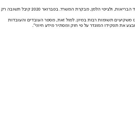
גנץ שלח את מכתבו לד"ר אנגל עם העתקים למנכ"ל משרד הבריאות אז, משה בר סימן טוב, לד"ר אורלי ויינשטיין, אז מנהלת חטיבת בתי החולים במשרד הבריאות, ולציפי הלמן, מבקרת המשרד. בפברואר 2020 קיבל תשובה רק
ו משקיעים תשומות רבות במיון. למול זאת, מספר העובדים והעובדות
ע את תפקידו המוגדר על פי חוק ומסתיר מידע חיוני".