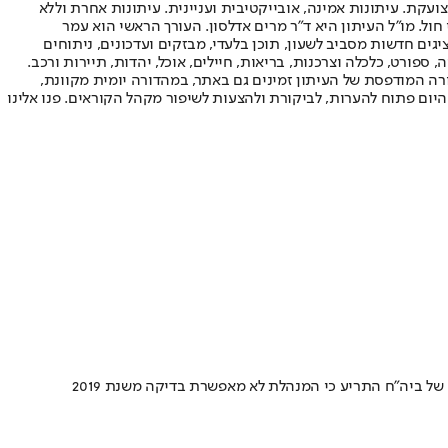
ועקת. עיתונות אמינה, אובייקטיבית ועניינית. עיתונות אחרת וללא
עור החשיפה הגבוה ביותר בימי חול. מו"ל העיתון היא ד"ר מרים אדלסון. העורך הראשי הוא עמר
 והעורך המייסד הוא עמוס רגב. אתרי האינטרנט של "ישראל היום" בעברית ובאנגלית, כמו כן היישומונים (אפליקציות) לאנדרואיד ול-iOS, מציגים חדשות מסביב לשעון, תוכן בלעדי, מבזקים ועדכונים, ניתוחים
, ספורט, כלכלה וצרכנות, בריאות, חיילים, אוכל, יהדות, תיירות ורכב.
דורה המודפסת של העיתון זמינים גם באתר, במהדורה יומית מקוונת,
היום פתוח להערות, לביקורת ולהצעות לשיפור מקהל הקוראים. פנו אלינו
של ביה"ח התריע כי המנהלת לא מאפשרת בדיקה משנת 2019