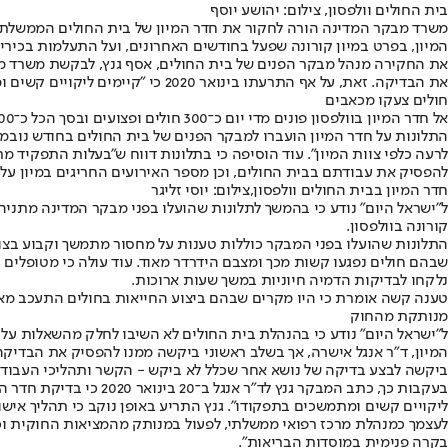
בית החולים וולפסון, צילום: יהושע יוסף
משרד מבקר המדינה הורה לחקור את חדר המיון של בית החולים הממשלתי וו
המיון, בפרט במיון קורונה שפעל בחודשים האחרונים, ועל התעלמות בכירים
את החקירה מנהל מבקר הפנים של בית החולים, אסף גנץ, לבקשת משרד מבק
את הבדיקה. זאת, על אף התרעתו בינואר 2020 כי "קיימים ליקויים קשים ומתמשכים בתפקודו הכולל של חדר המיון", כתוצאה מתלונות של הצוות על טיפול כושל.
חולים צעקו מכאבים
אל חדר המיון בוולפסון פונים מדי יום כ־300 חולים ופצועים ובסך הכל כ־100,000 מטופלים מחולון, בת ים, יפו ודרום תל אביב, נוסף על 25 אלף ילדים שמפונים לחדר מיון לילדים בבית החולים.
התלונות על חדר המיון הועברו למבקר הפנים של בית החולים בחודש נובמבר
לרעה כלפי צוות המיון". עוד הוסיפה כי בתלונות דווח ש"בעלות התפקיד מ
להפסיק את עבודתם בבית החולים, וכן מספר האירועים החריגים במיון עלה
חדר המיון בבית החולים וולפסון,צילום: יוסי זליגר
ל"ישראל היום" נודע כי בהמשך לתלונות שהועלו בפני מבקר המדינה מתניהו 
קורונה בוולפסון.
התלונות שהועלו בפני המבקר כוללות טענות על מחסור מתמשך וקבוע בצוות
שבהם חולים נפגעו קשות מכך ומצבם הידרדר מאוד. עוד עולה כי מטופלים ב
נלקחו לבדיקות הדמיה חיוניות במשך שעות ארוכות.
טענה קשה אומרת כי היו מקרים שבהם ביצוע החייאות בחולים התעכב מאוד, 
מנותקת מהחוק
ביקשה לבצע בדיקה של נושא אחר שכלל לא ביקש - הקשר ותהליכי העבודה 
בעקבות כך, כתב המבקר
ליקויים קשים ומתמשכים בתפקודו". גנץ התריע באופן נוקב כי תהליך אישור
לעצמך כמנהלת מרכז רפואי ממשלתי, לפעול במנותק מהמציאות החוקית וכל 
בקרה פנימית במוסדות הבריאות".