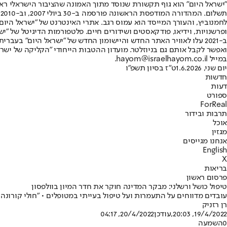
"ישראל היום" הוא גוף תקשורת שנוסד מתוך האמונה שהציבור הישראלי ראוי 
ת
ופרשנויות, וידיאו, פודקאסטים ושידורים חיים. פלטפורמות הדיגיטל של "ישרא
ב-2021 עלו לאוויר האתר החדש והיישומון החדש של "ישראל היום" בע
ואפשר לקבל אותם גם בניוזלטר. מועדון ההטבות הייחודי "הקליקה של ישרא
במייל hayom@israelhayom.co.il.
יום שני, 1.6.2026
ט"ז בסיון תשפ"ו
חדשות
דעות
ספורט
ForReal
תרבות ובידור
אוכל
מגזין
אנחנו מגייסים
English
X
בריאות
פרסום ראשון
טיפול כושל ורשלני: מבקר המדינה חוקר את חדר המיון בוולפסון
עובדים מדווחים על התעמרות ועל טיפול בעייתי במטופלים • "חולי קורונה
רן רזניק
19/4/2022, 20:03
,עודכן
20/4/2022, 04:17
0
השמעה