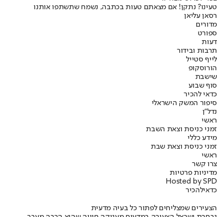
טעינו? נתקן! אם מצאתם טעות בכתבה, נשמח שתשתפו אותנו
רסאן עליאן
מדורים
ספורט
דעות
תרבות ובידור
לייף סטייל
הורוסקופ
שישבת
סוף שבוע
כדאי להכיר
סיפור המשק הישראלי
נדל"ן
ראשי
זמני כניסת וצאת השבת
מידע כללי
זמני כניסת וצאת שבת
ראשי
צרו קשר
מדיניות פרטיות
Hosted by SPD
כדאי
להכיר
הצעירים שמצליחים לפתור כל בעיה מדעית