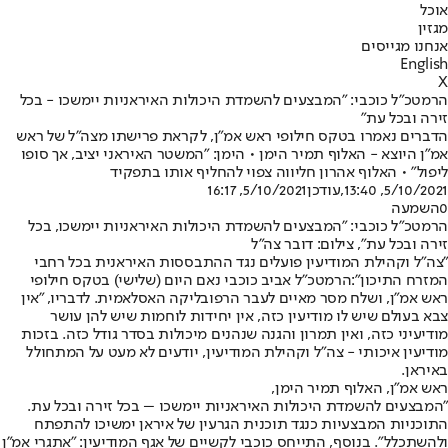
אוכל
מגזין
אנחנו מגייסים
English
X
הרמטכ"ל כוכבי: "המבצעים להשמדת היכולות האיראניות יימשכו - בכל
זירה ובכל עת"
הדברים נאמרו בטקס חילופי ראש אמ"ן, לקראת פרישתו מצה"ל של ראש
אמ"ן היוצא - האלוף תמיר הימן • הימן: "המשטר האיראני יציב, אך סופו
ליפול" • האלוף אהרון חליווה צפוי להחליף אותו בתפקיד
5/10/2021, 13:40
,עודכן
5/10/2021, 16:17
0
השמעה
הרמטכ"ל כוכבי: "המבצעים להשמדת היכולות האיראניות יימשכו, בכל
זירה ובכל עת", צילום: דובר צה"ל
"צה"ל וקהילת המודיעין פועלים נגד ההתבססות האיראנית בכל רחבי
המזרח התיכון":
הרמטכ"ל אביב כוכבי נאם היום (שלישי) בטקס חילופי
ראש אמ"ן, ושלח מסר מאיים לעבר הרפובליקה האסלאמית. לדבריו, "אין
צבא בעולם שיש לו מודיעין כזה, אין יחידות לוחמות שיש להן עושר
מודיעיני כזה, ואין תמרון והגנה שנהנים מיכולות בסדר גודל כזה. בזכות
מודיעין איכותי - צה"ל וקהילת המודיעין, יודעים לא מעט על המתחולל
באיראן.
ראש אמ"ן, האלוף תמיר הימן,
"המבצעים להשמדת היכולות האיראניות יימשכו – בכל זירה ובכל עת.
התוכניות המבצעיות כנגד תוכנית הגרעין של איראן ימשיכו להתפתח
ולהשתכלל". בנוסף, התייחס כוכבי לקשיים של אגף המודיעין: "אתגרי אמ"ן