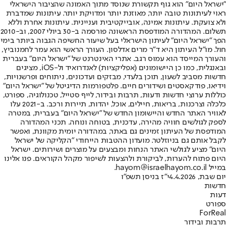
"ישראל היום" הוא גוף תקשורת שנוסד מתוך האמונה שהציבור הישראלי
ראוי לעיתונות טובה יותר, מאוזנת יותר ומדויקת יותר. עיתונות שמדברת
ולא צועקת. עיתונות אמינה, אובייקטיבית ועניינית. עיתונות אחרת וללא
תשלום. המהדורה המודפסת הראשונה פורסמה ב-30 ביולי 2007, וב-2010
הפך "ישראל היום" לעיתון הישראלי בעל שיעור החשיפה הגבוה ביותר בימי
חול. מו"ל העיתון היא ד"ר מרים אדלסון. העורך הראשי הוא עמר לחמנוביץ,
והעורך המייסד הוא עמוס רגב. אתרי האינטרנט של "ישראל היום" בעברית
ובאנגלית, כמו כן היישומונים (אפליקציות) לאנדרואיד ול-iOS, מציגים
חדשות מסביב לשעון, תוכן בלעדי, מבזקים ועדכונים, ניתוחים ופרשנויות,
וידיאו, פודקאסטים ושידורים חיים. פלטפורמות הדיגיטל של "ישראל היום"
כוללות ערוצי חדשות ודעות, תרבות ובידור, לייף סטייל, טכנולוגיה, ספורט,
כלכלה וצרכנות, בריאות, חיילים, אוכל, יהדות, תיירות ורכב. ב-2021 עלו
לאוויר האתר החדש והיישומון החדש של "ישראל היום" בעברית, במטרה
לספק לגולשים חוויה מהירה, עדכנית, בטוחה ונוחה. תכני המהדורה
המודפסת של העיתון זמינים גם באתר, במהדורה יומית מקוונת, ואפשר
לקבל אותם גם בניוזלטר. מועדון ההטבות הייחודי "הקליקה של ישראל
היום" מציע לגולשי האתר הנחות ומבצעים על מוצרים ושירותים. ישראל
היום פתוח להערות, לביקורת ולהצעות לשיפור מקהל הקוראים. פנו אלינו
במייל hayom@israelhayom.co.il.
יום שבת, 4.4.2026
י"ז בניסן תשפ"ו
חדשות
דעות
ספורט
ForReal
תרבות ובידור