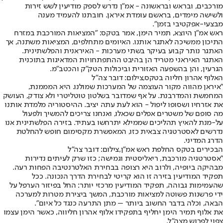
מורכבים, ובראש ובראשונה - אמ"ן נדרש לספק מודיעין לשש זירות
ולשישה מימדים, בראשם עומדת איראן. חובתנו להעמיד מענה
מבצעי-אפקטיבי בזמן".
ראש אמ"ן היוצא, תמיר הימן, אמר בטקס: "המציאות המורכבת במזרח
התיכון ממשיכה לאתגר אותנו. האיומים מתחלפים, המציאות משתנה, אך
האתגר נותר קבוע בעיקר בשתי מערכות - האיראנית והפלשתינית.
האתגר האיראני מטריד הן בהיבט ההתפתחויות המדאיגות בתוכנית
הגרעין, והן בהשפעה האזורית וביכולות הטק"ק והכטב"מ.
האלוף אהרון חליוה בטקס,צילום: דובר צה"ל
"איראן מהווה מקור העוצמה של המערכות שמולנו. היא המממנת,
המחמשת והמדרבנת. על אף שמדובר בשלטון טוטליטרי ולא צודק, העושק
את אזרחיו ושסופו ליפול - הוא לעת עתה יציב. ההיסטוריה מלמדת אותנו
מה סופם של משטרים אפלים שכאלו, ואנחנו צריכים להמשיך ולפעול
על-מנת להאיץ תהליכים שממילא יתרחשו בעתיד. בזירה הפלשתינית אנו
נדרשים לאסטרטגיה צבאית כזו, המאפשרת מקסימום חופש להחלטת
הדרג המדיני.
הבכירים בטקס החלפת ראש אמ"ן,צילום: דובר צה"ל
"אסטרטגיה מורכבת, ריאליסטית וגמישה; כזו שרק לעיתים נדירות
מבהיקה ביופיה, ולרוב היא רצופה בבחירת האלטרנטיבה הפחות רעה.
תפקיד המודיעין בזירה זו הוא קריטי לבחירת הדרך הנכונה. ככל
שהעמימות גבוהה, תפקיד המודיעין מרכזי יותר: החל בפיזור הערפל על
ידי פרשנות פשוטה למציאות מורכבת, המשך ביצירת מטרות למערכה
הבאה, וכלה בדבר החשוב ביותר – מתן התרעה כנגד כל איום".
את אלוף תמיר הימן יחליף בתפקידו אלוף אהרון חליווה, כאשר הימן עצמו
צפוי לפרוש מצה"ל.