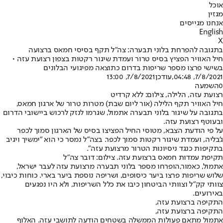
אוכל
מגזין
אנחנו מגייסים
English
X
בתגובה להפרחת בלוני תבערה: צה"ל תקף בסיסי חמאס ברצועה
חיל האוויר הפציץ בסיס טרור ועמדת שיגור רקטות בצפון רצועת עזה •
בשישי פרצו מספר שריפות בדרום כתוצאה מפיגועי הבלונים
7/8/2021, 04:48
,עודכן
7/8/2021, 13:00
0
השמעה
רצועת עזה, הלילה, צילום: ללא קרדיט
חיל האוויר תקף הלילה (אור ליום שבת) מטרות טרור של ארגון חמאס,
בתגובה על שיגור בלוני תבערה אתמול, שגרמו לנזק לרכוש ביישובי הדרום
ובעוטף רצועת עזה.
על פי הודעת הצבא, מטוסי החיל הפציצו בסיס של הארגון סמוך לכפר
ג'בליה, ועמדת שיגור רקטות סמוך לכפר. בצה"ל נמסר כי הוא "ימשיך ויגיב
בתקיפות כנגד ניסיונות הטרור מרצועת עזה".
תקיפת עמדות חמאס ברצועת עזה. צילום: דובר צה"ל
אתמול, כאמור,
הופרחו מספר בלוני תבערה מרצועת עזה לעבר ישראל
,
שלוש שריפות פרצו ביער כיסופים, ושריפה נוספת ביער בארי. כוחות כיבוי,
צוותי קק"ל וצוותי הביטחון כיבו את כלל השריפות, ולא היו נפגעים
באירועים.
התקיפה ברצועת עזה,
התקיפה ברצועת עזה,
אתמול מתאם פעולות הממשלה בשטחים הודעה לתושבי עזה. האלוף