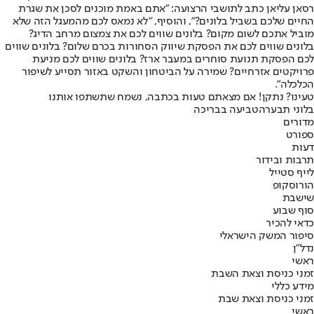
רסאן עליאן כתב לתושבי הרצועה: "אתם באמת מוכנים לסכן את שגרת
החיים שלכם בשביל בלונים?", והוסיף, "לא נמאס לכם מהמעגל הזה שלא
מוביל אתכם לשום מקום? בלונים שווים לכם את צמצום מרחב הדיג?
בלונים שווים לכם את הפסקת שיווק הסחורות בכרם שלום? בלונים שווים
לכם הפסקת תנועת סוחרים במעבר ארז? בלונים שווים לכם מניעת
פרויקטים אזרחיים? שמירה על הביטחון והשקט באזור תסייע לשיפור
הכלכלה".
טעינו? נתקן! אם מצאתם טעות בכתבה, נשמח שתשתפו אותנו
בלוני תבערה
טביעה בבריכה
מדורים
ספורט
דעות
תרבות ובידור
לייף סטייל
הורוסקופ
שישבת
סוף שבוע
כדאי להכיר
סיפור המשק הישראלי
נדל"ן
ראשי
זמני כניסת וצאת השבת
מידע כללי
זמני כניסת וצאת שבת
ראשי