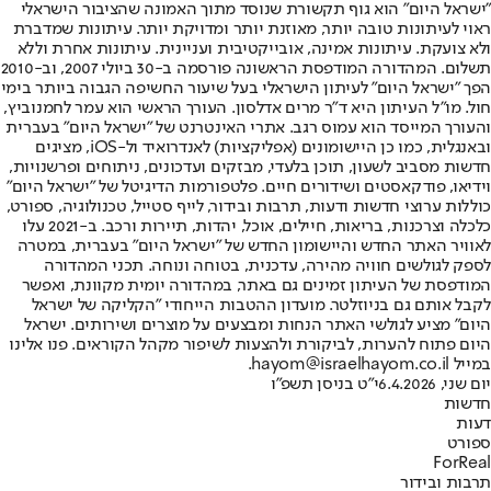
"ישראל היום" הוא גוף תקשורת שנוסד מתוך האמונה שהציבור הישראלי
ראוי לעיתונות טובה יותר, מאוזנת יותר ומדויקת יותר. עיתונות שמדברת
ולא צועקת. עיתונות אמינה, אובייקטיבית ועניינית. עיתונות אחרת וללא
תשלום. המהדורה המודפסת הראשונה פורסמה ב-30 ביולי 2007, וב-2010
הפך "ישראל היום" לעיתון הישראלי בעל שיעור החשיפה הגבוה ביותר בימי
חול. מו"ל העיתון היא ד"ר מרים אדלסון. העורך הראשי הוא עמר לחמנוביץ,
והעורך המייסד הוא עמוס רגב. אתרי האינטרנט של "ישראל היום" בעברית
ובאנגלית, כמו כן היישומונים (אפליקציות) לאנדרואיד ול-iOS, מציגים
חדשות מסביב לשעון, תוכן בלעדי, מבזקים ועדכונים, ניתוחים ופרשנויות,
וידיאו, פודקאסטים ושידורים חיים. פלטפורמות הדיגיטל של "ישראל היום"
כוללות ערוצי חדשות ודעות, תרבות ובידור, לייף סטייל, טכנולוגיה, ספורט,
כלכלה וצרכנות, בריאות, חיילים, אוכל, יהדות, תיירות ורכב. ב-2021 עלו
לאוויר האתר החדש והיישומון החדש של "ישראל היום" בעברית, במטרה
לספק לגולשים חוויה מהירה, עדכנית, בטוחה ונוחה. תכני המהדורה
המודפסת של העיתון זמינים גם באתר, במהדורה יומית מקוונת, ואפשר
לקבל אותם גם בניוזלטר. מועדון ההטבות הייחודי "הקליקה של ישראל
היום" מציע לגולשי האתר הנחות ומבצעים על מוצרים ושירותים. ישראל
היום פתוח להערות, לביקורת ולהצעות לשיפור מקהל הקוראים. פנו אלינו
במייל hayom@israelhayom.co.il.
יום שני, 6.4.2026
י"ט בניסן תשפ"ו
חדשות
דעות
ספורט
ForReal
תרבות ובידור