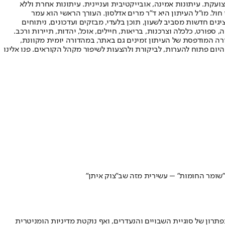
ועקת. עיתונות אמינה, אובייקטיבית ועניינית. עיתונות אחרת וללא
עור החשיפה הגבוה ביותר בימי חול. מו"ל העיתון היא ד"ר מרים אדלסון. העורך הראשי הוא עמר
 והעורך המייסד הוא עמוס רגב. אתרי האינטרנט של "ישראל היום" בעברית ובאנגלית, כמו כן היישומונים (אפליקציות) לאנדרואיד ול-iOS, מציגים חדשות מסביב לשעון, תוכן בלעדי, מבזקים ועדכונים, ניתוחים
, ספורט, כלכלה וצרכנות, בריאות, חיילים, אוכל, יהדות, תיירות ורכב.
דורה המודפסת של העיתון זמינים גם באתר, במהדורה יומית מקוונת,
היום פתוח להערות, לביקורת ולהצעות לשיפור מקהל הקוראים. פנו אלינו
"שומר החומות" – עשירית מזה שב"צוק איתן"
ון של סוגיית השבויים והנעדרים, ואף נוקטת מדיניות הומניטרית