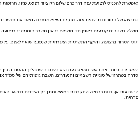
פשרת להכניס לרצועת עזה דרך כרם שלום רק ציוד רפואי, מזון, תרופות 
גם יצוא של סחורות מרצועת עזה. סוגיית היצוא מטרידה מאוד את תושבי ה
לה בשטחים קובעים באופן חד-משמעי כי אין משבר הומניטרי ברצועה לא
ני הטרור ברצועה, והיקף התשתיות האזרחיות שנפגעו שואף לאפס. על פ
המטרידה ביותר את ראשי חמאס כעת היא העובדה שתהליך ההסדרה בין י
ה בפתרון של סוגיית השבויים והנעדרים, השבת גופותיהם של סמ"ר אורון 
 שבועות אף דווח כי חלה התקרבות במשא ומתן בין הצדדים בנושא. האופ
זרחית.