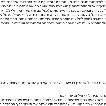
לעיתונות טובה יותר, מאוזנת יותר ומדויקת יותר. עיתונות שמדברת ולא צ
שלום. המהדורה המודפסת הראשונה פורסמה ב-30 ביולי 2007, וב-2010 הפך "ישראל היום" לעיתון הישראלי בעל שי
לחמנוביץ,
ל היום" כוללות ערוצי חדשות ודעות, תרבות ובידור, לייף סטייל, טכנולוגיה
ברית, במטרה לספק לגולשים חוויה מהירה, עדכנית, בטוחה ונוחה. תכני המה
ל היום" מציע לגולשי האתר הנחות ומבצעים על מוצרים ושירותים. ישראל 
ודשים בודדים" לפתרון בנושא • הערכה: היקף נזק התשתיות ברצועת עזה ב
 הביתה" // צילום: יוני ריקנר
אפשר להגיע בתוך שבועות או חודשים לפתרון סוגיית השבויים והנעדרים.
 מבצע "שומר החומות", שבמסגרתו היא מתנה את המשך הליך ההסדרה בפתר