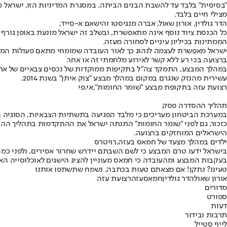
"בסיסית" בלבד עד להשבת הבנים הביתה. במסגרת המדיניות הזו, ישראל מא
מצילי חיים בלבד.
הדר גולדין, אורון שאול, אברה מנגיסטו והישאם א-סייד,
כל הכנסת ציוד נוסף אינה מתאפשרת, ובשלב זה ישראל מונעת באופן גורף 
הממתינות בכיליון עיניים לסחורה מעזה.
ישראל מאפשרת לעצמה לנהוג כך לאור העובדה שמומחי מתאם פעולות הממש
ברצועה בכי רע ללא קשר לאירוע מלחמתי זה או אחר.
במהלך המבצע, התמקד צה"ל בתקיפות ממוקדות של נכסים צבאיים של ארגו
עשירית מהנזק שנגרם במקום במהלך מבצע "צוק איתן" בשנת 2014.
רצועת עזה בתקופת מבצע "שומר החומות",אי.פי
תהליך ההסדרה פסק
במערכת הביטחון מעריכים כי מלבד הפגיעה בתשתיות הצבאיות, הסוגיה 
כזכור, גם לפני "שומר החומות" התנתה ישראל את ההתקדמות בתהליך ההסדר
הישראלים המוחזקים ברצועה.
ילדים במהלך מצעד של חמאס בעזה,רויטרס
בישראל ידעו טרם המבצע כי לשם השבתם יידרש שחרור אסירים, ולפני כמה
בעקבות המבצע ומהעובדה כי חמאס מעוניין להציג הישגים לאוכלוסייה הא
טעינו? נתקן! אם מצאתם טעות בכתבה, נשמח שתשתפו אותנו
אורון שאול
הדר גולדין
חמאס
עזה
רצועת עזה
מדורים
ספורט
דעות
תרבות ובידור
לייף סטייל