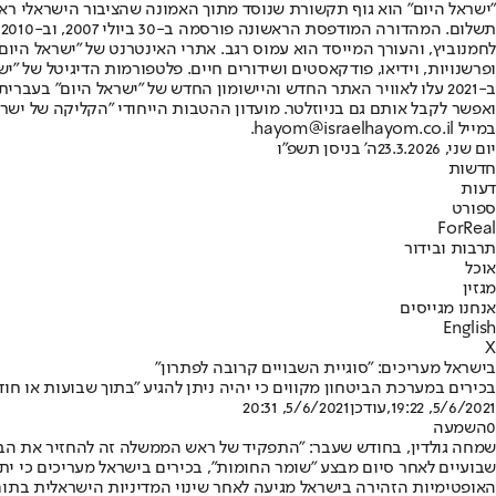
"ישראל היום" הוא גוף תקשורת שנוסד מתוך האמונה שהציבור הישראלי ראוי 
ת
ופרשנויות, וידיאו, פודקאסטים ושידורים חיים. פלטפורמות הדיגיטל של "ישרא
ב-2021 עלו לאוויר האתר החדש והיישומון החדש של "ישראל היום" בע
ואפשר לקבל אותם גם בניוזלטר. מועדון ההטבות הייחודי "הקליקה של ישרא
במייל hayom@israelhayom.co.il.
יום שני, 23.3.2026
ה' בניסן תשפ"ו
חדשות
דעות
ספורט
ForReal
תרבות ובידור
אוכל
מגזין
אנחנו מגייסים
English
X
בישראל מעריכים: "סוגיית השבויים קרובה לפתרון"
בכירים במערכת הביטחון מקווים כי יהיה ניתן להגיע "בתוך שבועות או ח
5/6/2021, 19:22
,עודכן
5/6/2021, 20:31
0
השמעה
שמחה גולדין, בחודש שעבר: "התפקיד של ראש הממשלה זה להחזיר את הבנים
שבועיים לאחר סיום מבצע "שומר החומות", בכירים בישראל מעריכים כי ית
האופטימיות הזהירה בישראל מגיעה לאחר שינוי המדיניות הישראלית בתום