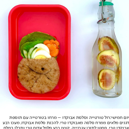
יום חמישי:
רול טורטייה וסלסת אבוקדו – מרחו בטורטייה עם תוספת
דגנים מלאים ממרח סלסה מאבוקדו טרי. להכנת סלסת אבוקדו, מעכו רבע
אבוקדו טרי, סחטו לתוכו עגבנייה, קצצו רבע פלפל אדום טרי ותבלו במלח