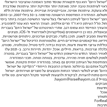
"ישראל היום" הוא גוף תקשורת שנוסד מתוך האמונה שהציבור הישראלי
ראוי לעיתונות טובה יותר, מאוזנת יותר ומדויקת יותר. עיתונות שמדברת
ולא צועקת. עיתונות אמינה, אובייקטיבית ועניינית. עיתונות אחרת וללא
תשלום. המהדורה המודפסת הראשונה פורסמה ב-30 ביולי 2007, וב-2010
הפך "ישראל היום" לעיתון הישראלי בעל שיעור החשיפה הגבוה ביותר בימי
חול. מו"ל העיתון היא ד"ר מרים אדלסון. העורך הראשי הוא עמר לחמנוביץ,
והעורך המייסד הוא עמוס רגב. אתרי האינטרנט של "ישראל היום" בעברית
ובאנגלית, כמו כן היישומונים (אפליקציות) לאנדרואיד ול-iOS, מציגים
חדשות מסביב לשעון, תוכן בלעדי, מבזקים ועדכונים, ניתוחים ופרשנויות,
וידיאו, פודקאסטים ושידורים חיים. פלטפורמות הדיגיטל של "ישראל היום"
כוללות ערוצי חדשות ודעות, תרבות ובידור, לייף סטייל, טכנולוגיה, ספורט,
כלכלה וצרכנות, בריאות, חיילים, אוכל, יהדות, תיירות ורכב. ב-2021 עלו
לאוויר האתר החדש והיישומון החדש של "ישראל היום" בעברית, במטרה
לספק לגולשים חוויה מהירה, עדכנית, בטוחה ונוחה. תכני המהדורה
המודפסת של העיתון זמינים גם באתר, במהדורה יומית מקוונת, ואפשר
לקבל אותם גם בניוזלטר. מועדון ההטבות הייחודי "הקליקה של ישראל
היום" מציע לגולשי האתר הנחות ומבצעים על מוצרים ושירותים. ישראל
היום פתוח להערות, לביקורת ולהצעות לשיפור מקהל הקוראים. פנו אלינו
במייל hayom@israelhayom.co.il.
מבזקים
חדשות
אוכל
תשחץ
ForReal
תרבות