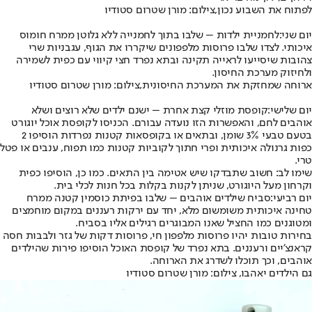
לפתוח את השבוע נכון,צילום: מורן שטרום סטודיו
יום שני:
לחמניית ילדות – שלבו בתוך לחמנייה ללא גלוטן ממרח חומוס
איכותי. לצדו שלבו פרוסות מלפפונים שיקררו את הגוף, עגבניות שרי
צהובות שיסייעו לראייה תקינה ובתא נפרד חצי קיווי עם כפית לשמירה
ולחיזוק מערכת החיסון.
ארוחה שמחזקת את המערכת החיסונית,צילום: מורן שטרום סטודיו
יום שלישי:
קופסת מוזלי קצת אחרת – ישנם ילדים שלא רוצים ושלא
אוהבים לחם, והאפשרות הזו נועדה עבורם. הכניסו לקופסת אוכל יוגורט
בטעם טבעי 3% שומן, ובתאים או בקופסאות קטנות נפרדות הוסיפו 2
כפות גרנולה איכותית ופרי חתוך לקוביות קטנות כמו תפוח, ענבים או פטל
טרי.
שימו לב: חשוב שתבדקו שיש אטימה בין התאים. כמו כן, הוסיפו כפית
וקרחון מעל היוגורט, שניתן לקנות בקלות בכל חנות לכלי בית.
יום רביעי:
סביח שילדים אוהבים – שלבו בפיתת כוסמין קטנה ממרח
טחינה איכותית משומשום מלא, יחד עם ירקות רעננים במקום מוחמצים
ומטוגנים כמו החציל שאנו המבוגרים רגילים אליו בסביח.
בחירות טובות יהיו פרוסות מלפפון חי, פרוסות דקות של גזר ולבבות חסה
קראנצ'יים ורעננים. בתא נפרד של קופסת האוכל הוסיפו פירות שהילדים
אוהבים, וכך תוכלו לשדרג את הארוחה.
גם הילדים יאהבו, צילום: מורן שטרום סטודיו