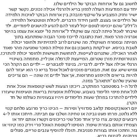
לחשוב גם על ארוחות הבוקר של הילדים שלנו.
יחד עם המודעות העולה למזון בריא ולהרגלי אכילה נכונים, נקשר קשר
ישיר וחזק המצביע על שיקוף מובהק בין ארוחת הבוקר לאיכות הלמידה
של הילדים או בעצם, למען חידוד הדברים, ליכולת ופוטנציאל הלמידה.
ה"דלק" שהם יכניסו לגופם יכול לעזור להם להגיע להישגים לימודיים. ילד
שיבחר לאכול פיתה לבנה עם שוקולד ל"ארוחת 10" ימצא את עצמו בהיפר
אנרגיה מהר מאוד, זאת כתגובה לריכוז סוכר הגבוה שמתחבא בתוך
הפיתה ובממרח השוקולד, מה שיגרום לרוב לתזזיתיות ולחוסר יכולת
לשבת בכיסא. יש לקחת בחשבון גם את נפילת הסוכר שמגיעה מהר מאוד
לאחר האכילה, שתגרום לעייפות, לתחושת תשישות ולחוסר יכולת להתרכז.
הנטורופתית מורן שטרום, המייעצת לכרמלה און ליין, מתמחה בשינויי
הרגלי אכילה אצל ילדים. לדבריה, בניגוד למבוגרים – ילדים הם הקהל הכי
גמיש שיש. עם זאת, מבוגרים מוכנים לאכול אוכל בריא כי הוא יעזור להם
להיות בריאים ולהימנע מתרופות, אך אצל ילדים זה שונה – הם צריכים
שהעין שלהם "תתאהב" במנה.
לרגל ה-1 בספטמבר המתקרב, ריכזנו הצעות לשש קופסאות אוכל, אחת
לכל אחת מימי הלימוד בשבוע, שכוללות אופציות בריאות וטעימות שיעזרו
לילדים להתרכז במהלך שעות הלימודים ויהיו צבעוניות כעולמו של חד
הקרן.
יום ראשון:
קופסת קלאב סנדוויץ' ופירות – הכינו כריך מרובע מלחם קנוי
ללא גלוטן, מרחו מעט גבינה או טחינה ושלבו עם חביתה. חיתכו אותו ל-4
ריבועים קטנים. צרו כריך אחד מכל שני כריכונים וקשרו אותם יחד או
הצמידו אותם בעזרת שיפוד. הוסיפו לקופסת האוכל פרי וירק כמו קיווי או
גזר, וחתכו אותו בצורות מגניבות. תוכלו להוסיף ענבים טריים, סגולים
וירוקים, לקינוח בריא.