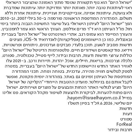
"ישראל היום" הוא גוף תקשורת שנוסד מתוך האמונה שהציבור הישראלי
ראוי לעיתונות טובה יותר, מאוזנת יותר ומדויקת יותר. עיתונות שמדברת
ולא צועקת. עיתונות אמינה, אובייקטיבית ועניינית. עיתונות אחרת וללא
תשלום. המהדורה המודפסת הראשונה פורסמה ב-30 ביולי 2007, וב-2010
הפך "ישראל היום" לעיתון הישראלי בעל שיעור החשיפה הגבוה ביותר בימי
חול. מו"ל העיתון היא ד"ר מרים אדלסון. העורך הראשי הוא עמר לחמנוביץ,
והעורך המייסד הוא עמוס רגב. אתרי האינטרנט של "ישראל היום" בעברית
ובאנגלית, כמו כן היישומונים (אפליקציות) לאנדרואיד ול-iOS, מציגים
חדשות מסביב לשעון, תוכן בלעדי, מבזקים ועדכונים, ניתוחים ופרשנויות,
וידיאו, פודקאסטים ושידורים חיים. פלטפורמות הדיגיטל של "ישראל היום"
כוללות ערוצי חדשות ודעות, תרבות ובידור, לייף סטייל, טכנולוגיה, ספורט,
כלכלה וצרכנות, בריאות, חיילים, אוכל, יהדות, תיירות ורכב. ב-2021 עלו
לאוויר האתר החדש והיישומון החדש של "ישראל היום" בעברית, במטרה
לספק לגולשים חוויה מהירה, עדכנית, בטוחה ונוחה. תכני המהדורה
המודפסת של העיתון זמינים גם באתר, במהדורה יומית מקוונת, ואפשר
לקבל אותם גם בניוזלטר. מועדון ההטבות הייחודי "הקליקה של ישראל
היום" מציע לגולשי האתר הנחות ומבצעים על מוצרים ושירותים. ישראל
היום פתוח להערות, לביקורת ולהצעות לשיפור מקהל הקוראים. פנו אלינו
במייל hayom@israelhayom.co.il.
יום שלישי, 9.6.2026
כ"ד בסיון תשפ"ו
חדשות
דעות
ספורט
ForReal
תרבות ובידור