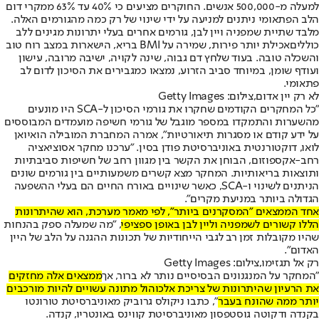
למעלה מ-500,000 אנשים. החוקרים מציעים כי 40% עד 63% ממקרי דום
הלב הפתאומי ניתנים למניעה על ידי שינוי של רק כמה מהגורמים האלה.
מלבד שתיית שמפניה ויין לבן, גורמים אחרים בעלי יתרונות מגינים ללב
כוללים
אכילת יותר פירות
, שמירה על BMI בריא, הישארות במצב רוח טוב
והשכלה טובה. בעוד שלחץ דם גבוה, שינה לקויה, ישיבה מרובה, עישון
ועודף שומן, במיוחד סביב הזרוע, נמצאו כמגבירים את הסיכון לדום לב
פתאומי.
לא רק יין אדום,צילום: Getty Images
"כל המחקרים הקודמים שחקרו את גורמי הסיכון ל-SCA היו מונעים
מהשערות והתמקדו במספר מוגבל של גורמי חשיפה מועמדים המבוססים
על ידע קודם או מסגרות תיאורטיות", אמרה המחברת המובילה הואיואן
לואו, דוקטורנטית באוניברסיטת פודן בסין. "ערכנו מחקר אסוציאציה
רחב-אקספוזום, הבוחן את הקשר בין מגוון רחב של חשיפות סביבתיות
ותוצאות בריאותיות. המחקר מצא קשרים משמעותיים בין גורמים שונים
הניתנים לשינוי ו-SCA, כאשר שינויים באורח החיים הם בעלי ההשפעה
הגדולה ביותר במניעת מקרים".
אחד הממצאים "המסקרנים ביותר", לפי מאמר מערכת, הוא שהיתרונות
הללו קשורים לשמפניה וליין לבן באופן ספציפי
, "מה שמעלה ספק בהנחות
שהיו מקובלות זמן רב לגבי הייחודיות של תכונות ההגנה על הלב של היין
האדום".
רק אל תגזימו,צילום: Getty Images
"המחקר על המנגנונים הבסיסיים נותר לא ברור, אך
ממצאים אלה מחזקים
את הרעיון שהיתרונות של צריכת אלכוהול מתונה עשויים להיות מורכבים
יותר ממה שהונח בעבר
", כתבו ניקולס גרוביק מאוניברסיטת טורונטו
בקנדה ודקוטה גוסטפסון מאוניברסיטת קווינס באונטריו, קנדה.