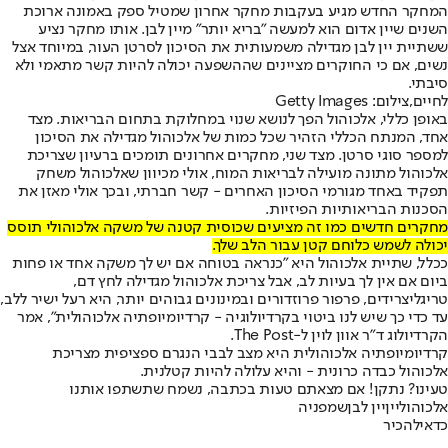
המחקר החדש מגיע בעקבות מחקר אחרון שמטיל ספק באמונה ארוכת
השנים שיין אדום הוא למעשה "בריא יותר" מיין לבן. אותו מחקר נציע
ששתיית יין לבן מגדילה משמעותית את הסיכון לסרטן העור, במיוחד אצל
נשים, אם כי החוקרים מציינים שההשפעה יכולה להיות קשר מתאמי ולא
סיבתי.
לחיים,צילום: Getty Images
באופן כללי, אלכוהול הפך לנושא שנוי במחלוקת בתחום הבריאות. מצד
אחד, המנתח הכללי הזהיר שכל כמות של אלכוהול מגדילה את הסיכון
למספר סוגי סרטן. מצד שני, מחקרים אחרונים תומכים ברעיון שצריכת
אלכוהול מתונה מועילה לבריאות המוח, אולי מכיוון שאלכוהול משחק
תפקיד באחד מגורמי הסיכון האחרים - קשר חברתי, ובכך אולי מאזן את
הסכנות הבריאותיות הפיזיות.
מחקרים חדשים כמו זה מציעים שכוסית קטנה של משקה אלכוהולי תוסס
יכולה לשמש כלוחם קטן עבור הלב שלך.
ככלל, שתיית אלכוהול היא "כנראה בטוחה אם יש לך משקה אחד או פחות
ביום אם אין לך בעיות לב, אבל צריכת אלכוהול מגדילה לחץ דם,
טריגליצרידים, פרפור פרוזדורים ובמינונים גבוהים יותר, היא רעל ישיר ללב,
עד כדי כך שיש לנו ביטוי בקרדיולוגיה - קרדיומיופתיה אלכוהולית", אמר
הקרדיולוג ד"ר אוון לוין ל-The Post.
קרדיומיופתיה אלכוהולית היא מצב לבבי הנגרם ספציפית מצריכת
אלכוהול כבדה כרונית - והיא עלולה להיות קטלנית.
טעינו? נתקן! אם מצאתם טעות בכתבה, נשמח שתשתפו אותנו
אלכוהול
יין
יין לבן
שמפניה
כדאי
להכיר