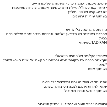
שופינג, אמנות ואוכל: המרכז המתחדש של מזרח י-ם
קפיצה קטנה לחו"ל: טיילת חדשה, מיצגי אמנות, וכיכרות משופצות
בהשקעה של 100 מיליון ₪
בשיתוף עיריית ירושלים
כך תחסכו בחשמל בלי להזיע
מהפכת האנרגיה של תדיראן: שליטה, אבטחת מידע וניהול אקלים חכם
בבית
בשיתוף TADIRAN
מאחורי הקלעים של הטעם הישראלי
איך אסם הפכה את תקופת הצנע והמחסור הקשה של שנות ה-40 למותג
לאומי?
בשיתוף אסם
אתם עוד לא שם? הטיסה למונדיאל כבר יצאה
יונדאי לוקחת אתכם לבמה הכי גדולה בעולם
בשיתוף יונדאי מבית כלמוביל
ירושלים 2040: העיר נערכת ל- 1.5 מליון תושבים