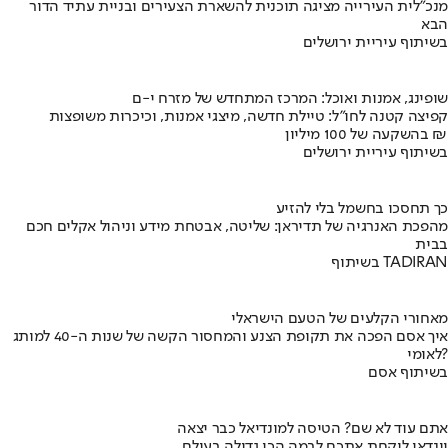
מנכ"לית העירייה מציגה תוכנית להשארת הצעירים ובניית עתיד הדור
הבא
בשיתוף עיריית ירושלים
שופינג, אמנות ואוכל: המרכז המתחדש של מזרח י-ם
קפיצה קטנה לחו"ל: טיילת חדשה, מיצגי אמנות, וכיכרות משופצות
בהשקעה של 100 מיליון ₪
בשיתוף עיריית ירושלים
כך תחסכו בחשמל בלי להזיע
מהפכת האנרגיה של תדיראן: שליטה, אבטחת מידע וניהול אקלים חכם
בבית
בשיתוף TADIRAN
מאחורי הקלעים של הטעם הישראלי
איך אסם הפכה את תקופת הצנע והמחסור הקשה של שנות ה-40 למותג
לאומי?
בשיתוף אסם
אתם עוד לא שם? הטיסה למונדיאל כבר יצאה
יונדאי לוקחת אתכם לבמה הכי גדולה בעולם