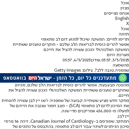
אוכל
מגזין
אנחנו מגייסים
English
X
אוכל
תזונה
תרימו לחיים: המשקה שיכול למנוע דום לב פתאומי
אפשר להרים כוסית לבריאות הלב שלכם • חוקרים טוענים ששתיית
המשקה האלכוהולי הנכון עשויה להציל את חייכם
מערכת היום
3/5/2025, 03:57
,עודכן
4/5/2025, 05:37
0
השמעה
שמפניה.טובה ללב?. צילום: Getty Images
מהפכה מבעבעת. אפשר להרים כוסית לבריאות הלב שלכם, מכיוון
שחוקרים טוענים ששתיית המשקה האלכוהולי הנכון עשויה להציל את
חייכם.
מחקר חדש מציע ששתייה קבועה של שמפניה ו/או יין לבן עשויה להפחית
את הסיכון לדום לב פתאומי (SCA) - מצב חמור שגובה את חייהם של
למעלה מ-436,000 אמריקנים מדי שנה.
יין לבן,
המחקר, שפורסם ב-Canadian Journal of Cardiology, זיהה 56 גורמי
סיכון הניתנים לשינוי עבור דום לב פתאומי, בהתבסס על נתונים של