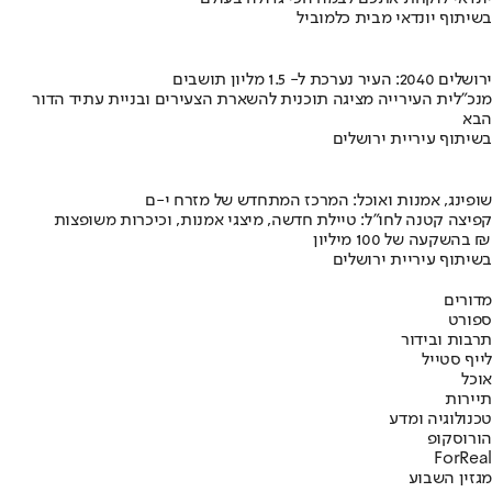
בשיתוף יונדאי מבית כלמוביל
ירושלים 2040: העיר נערכת ל- 1.5 מליון תושבים
מנכ"לית העירייה מציגה תוכנית להשארת הצעירים ובניית עתיד הדור
הבא
בשיתוף עיריית ירושלים
שופינג, אמנות ואוכל: המרכז המתחדש של מזרח י-ם
קפיצה קטנה לחו"ל: טיילת חדשה, מיצגי אמנות, וכיכרות משופצות
בהשקעה של 100 מיליון ₪
בשיתוף עיריית ירושלים
מדורים
ספורט
תרבות ובידור
לייף סטייל
אוכל
תיירות
טכנולוגיה ומדע
הורוסקופ
ForReal
מגזין השבוע