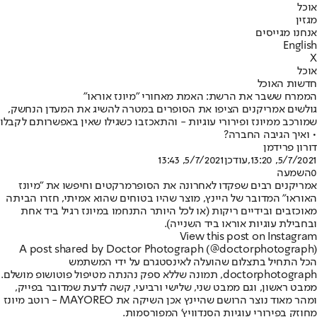
אוכל
מגזין
אנחנו מגייסים
English
X
אוכל
חדשות האוכל
הממרח ששבר את הרשת: האמת מאחורי "מיונז אוראו"
גולשים אמריקנים הציפו את הסופרים במטרה להשיג את המעדן הנחשק,
שמורכב ממיונז ופירורי עוגיות - והתאכזבו כשגילו שאין באפשרותם לקבלו
• ואיך הגיבה החברה?
דורון פרידמן
5/7/2021, 13:20
,עודכן
5/7/2021, 13:43
0
השמעה
אמריקנים רבים שפקדו לאחרונה את הסופרמרקטים וחיפשו את "מיונז
האוראו" המדובר של היינץ, מוצר שהיו בטוחים שהוא אמיתי, חזרו הביתה
מאוכזבים ובידיים ריקות (או לכל היותר התנחמו במיונז רגיל ביד אחת
ובחבילת עוגיות אוראו ביד השנייה).
View this post on Instagram
A post shared by Doctor Photograph (@doctorphotograph)
הכל התחיל בתצלום שהועלה לאינסטגרם על ידי המשתמש
doctorphotograph, תמונה שללא ספק נהנתה מטיפול פוטושופ מושלם.
ממבט ראשון, וגם ממבט שני, שלישי ורביעי, קשה לדעת שמדובר בפייק,
ומהר מאוד נוצר הרושם שהיינץ אכן השיקה את MAYOREO - רוטב מיונז
מחוזק בפירורי עוגיות הסנדוויץ' המפורסמות.