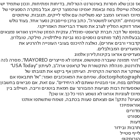
אז נכון שלא חסרות באינטרנט הטרלות, בדיחות ומתיחות, ונכון שתמיד יש
כאלה שייפלו בפח ובאמת יאמינו שהמוצר קיים, אבל במקרה הספציפי של
מיונז האוראו המצב יצא משליטה עם אלפי לייקים, תגובות, שיתופים
וויכוחים. "תקראו למשטרה", כתב צרכן פייסבוק נסער אחד, בעוד גולש
אחר דווקא המליץ לערב את משרד הבריאות האמריקני.
בסופו של דבר, חברת קראפט-מונדלז, ענקית המזון שהיינץ ואוראו נמצאים
בבעלותה (לצד מותגים נוספים כמו גבינת פילדלפיה, מילקה, טובלרון,
קדבורי ורבים אחרים), נאלצה להיכנס בעובי העוגייה ולהרגיע את
המעריצים המבולבלים.
מעדיפים אוראו בקינוח,לירון אלמוג
"זוהי תמונה שעברה פוטושופ, אנחנו לא מייצרים MAYOREO", מסרה ג'נה
ת'ורנטון, מנהלת התקשורת של קראפט ארה"ב, לעיתון "USA Today"
שחקר את הפרשה הקרמית. העיתון אף ביקש את תגובתו של
doctorphotograph, שניחם את המאוכזבים ואמר: "אל תתבאסו אם
נפלתם בפח, אני מבטיח שאתם לא היחידים". עם זאת, אם מביאים בחשבון
שמסעדות רבות מציעות המבורגר עם חמאת בוטנים וריבה, השילוב בין
מיונז לעוגיות אוראו לא נשמע הזוי כל כך. או שכן?
טעינו? נתקן! אם מצאתם טעות בכתבה, נשמח שתשתפו אותנו
אוראו
מיונז
מדורים
ספורט
דעות
תרבות ובידור
לייף סטייל
הורוסקופ