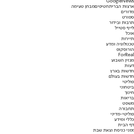
G
o
o
g
l
e
News
ארצות הברית
חטיפים
מבחן טעימה
מדורים
ספורט
תרבות ובידור
לייף סטייל
אוכל
תיירות
טכנולוגיה ומדע
הורוסקופ
ForReal
מגזין השבוע
דעות
חדשות בארץ
חדשות בעולם
פוליטי
ביטחוני
חינוך
בריאות
משפט
תחבורה
פוליטי-מדיני
כללי ומידע
דף הבית
זמני כניסת וצאת שבת