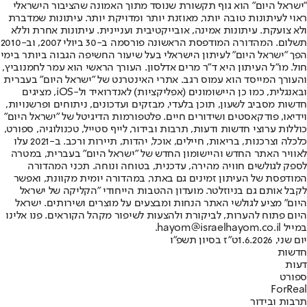
"ישראל היום" הוא גוף תקשורת שנוסד מתוך האמונה שהציבור הישראלי
ראוי לעיתונות טובה יותר, מאוזנת יותר ומדויקת יותר. עיתונות שמדברת
ולא צועקת. עיתונות אמינה, אובייקטיבית ועניינית. עיתונות אחרת וללא
תשלום. המהדורה המודפסת הראשונה פורסמה ב-30 ביולי 2007, וב-2010
הפך "ישראל היום" לעיתון הישראלי בעל שיעור החשיפה הגבוה ביותר בימי
חול. מו"ל העיתון היא ד"ר מרים אדלסון. העורך הראשי הוא עמר לחמנוביץ,
והעורך המייסד הוא עמוס רגב. אתרי האינטרנט של "ישראל היום" בעברית
ובאנגלית, כמו כן היישומונים (אפליקציות) לאנדרואיד ול-iOS, מציגים
חדשות מסביב לשעון, תוכן בלעדי, מבזקים ועדכונים, ניתוחים ופרשנויות,
וידיאו, פודקאסטים ושידורים חיים. פלטפורמות הדיגיטל של "ישראל היום"
כוללות ערוצי חדשות ודעות, תרבות ובידור, לייף סטייל, טכנולוגיה, ספורט,
כלכלה וצרכנות, בריאות, חיילים, אוכל, יהדות, תיירות ורכב. ב-2021 עלו
לאוויר האתר החדש והיישומון החדש של "ישראל היום" בעברית, במטרה
לספק לגולשים חוויה מהירה, עדכנית, בטוחה ונוחה. תכני המהדורה
המודפסת של העיתון זמינים גם באתר, במהדורה יומית מקוונת, ואפשר
לקבל אותם גם בניוזלטר. מועדון ההטבות הייחודי "הקליקה של ישראל
היום" מציע לגולשי האתר הנחות ומבצעים על מוצרים ושירותים. ישראל
היום פתוח להערות, לביקורת ולהצעות לשיפור מקהל הקוראים. פנו אלינו
במייל hayom@israelhayom.co.il.
יום שני, 1.6.2026
ט"ז בסיון תשפ"ו
חדשות
דעות
ספורט
ForReal
תרבות ובידור