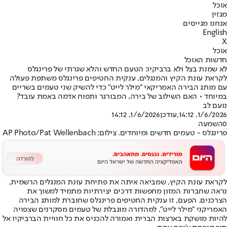
אוכל
מגזין
אנחנו מגייסים
English
X
אוכל
חדשות האוכל
לא שמנת בצל ולא ברביקיו: הטעם החדש והלא שגרתי של פרינגלס
לקראת עונת הקיץ והמנגלים, ענקית החטיפים פרינגלס משתפת פעולה
עם מותג הבירה האמריקאי "מילר לייט" כדי להשיק שני טעמים בשריים
במיוחד • האם השילוב של בירה, המבורגר ותפוח אדמה באמת עובד?
נועם לב
1/6/2026, 14:12
,עודכן
1/6/2026, 14:12
0
השמעה
פרינגלס - טעמים חדשים ומיוחדים. צילום: AP Photo/Pat Wellenbach
לקראת עונת הקיץ, שמביאה איתה את פתיחת עונת המנגלים הרשמית,
נראה שחברות המזון מחפשות דרכים יצירתיות מתמיד למשוך את
הצרכנים. הפעם, זו ענקית החטיפים פרינגלס שחוברת למותג הבירה
האמריקני "מילר לייט", למהדורה מוגבלת של טעמים מסקרנים שצפויה
להיות מושקת בארצות הברית ואמורה להכניס את כל חוויית הברביקיו אל