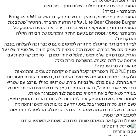
תוך קופסת צ'יפס אחת.
הטעם החדש והמיוחד,צילום: צילום מסך - פרינגלס
המבורגר - ובירה?
הטעם המרכזי שיושק במהלך חודש יוני הקרוב הוא Pringles x Miller
Lite Beer Cheese Burger . על פי הודעת החברה, החטיף "משלב את
הטעמים החדים והעוקצניים של גבינת בירה, עם הטעם המספק של
המבורגר עסיסי, ומסתיים בטעם החלק והמרענן של הבירה הקלה
והמקורית".
לצד ההמבורגר, פרינגלס מחזירה למדפים טעם שכבר זכה להצלחה בעבר,
סטייק מבושל בבירה. הטעם הזה מבטיח להעניק חוויה של סטייק צלוי על
הגריל, עם רמזים של אומאמי, פלפל שחור וכמובן - סיומת קריספית עם
ארומה של לתת וכשות, בהשראת בירת מילר.
אז איך זה מרגיש בפה?
מגזין PEOPLE האמריקני קיבל הצצה מוקדמת לטעמים, והתוצאות
חלוקות. במבחן הטעימה של טעם הצ'יזבורגר, נרשמו ביקורות מעורבות.
"יש בהחלט טעם בולט של גבינת בירה, שמרגיש כאילו עורבב עם שפריץ
נדיב של לאגר בהירה", תיארו הנסיינים, אך ציינו שהטעם הבשרי מורגש
בעיקר כשאוכלים את החטיף כתוספת לצד המבורגר אמיתי.
לעומת זאת, טעם הסטייק זכה לתגובות נלהבות בהרבה. החטיף סיפק
טעם חזק, מלוח ובשרי בכל ביס, יחד עם נגיעות האומאמי והארומה
המוכרת של הבירה, מה שמסביר מדוע בפרינגלס החליטו להחזיר אותו
לסיבוב קיצי נוסף.
טעינו? נתקן! אם מצאתם טעות בכתבה, נשמח שתשתפו אותנו
עקבו אחרינו