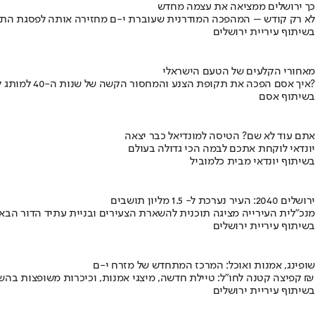
כך ירושלים ממציאה את עצמה מחדש
לא רק קודש – המהפכה המודרנית שעוברת י-ם מחזירה אותה לפסגת התי
בשיתוף עיריית ירושלים
מאחורי הקלעים של הטעם הישראלי
איך אסם הפכה את תקופת הצנע והמחסור הקשה של שנות ה-40 למותג לאומי?
בשיתוף אסם
אתם עוד לא שם? הטיסה למונדיאל כבר יצאה
יונדאי לוקחת אתכם לבמה הכי גדולה בעולם
בשיתוף יונדאי מבית כלמוביל
ירושלים 2040: העיר נערכת ל- 1.5 מליון תושבים
מנכ"לית העירייה מציגה תוכנית להשארת הצעירים ובניית עתיד הדור הבא
בשיתוף עיריית ירושלים
שופינג, אמנות ואוכל: המרכז המתחדש של מזרח י-ם
קפיצה קטנה לחו"ל: טיילת חדשה, מיצגי אמנות, וכיכרות משופצות בהשקעה של 100 מיליון ₪
בשיתוף עיריית ירושלים