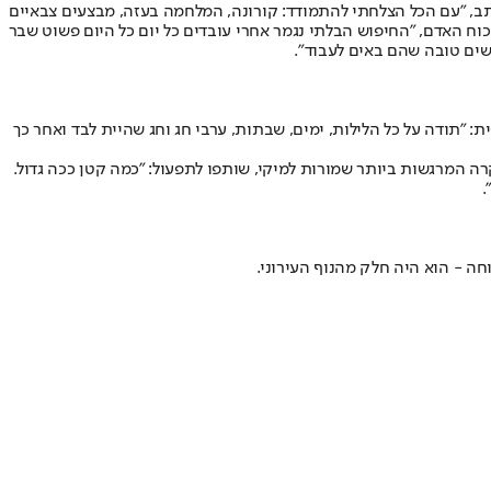
מעטים: "אחרי 10 שנים ביהודה המכבי ו-20 שנה במסעדות התעייפתי", הוא כתב, "עם הכל הצלחתי להתמודד: קורונה, המלחמה בעזה, מבצעים צבאיים
וח האדם, "החיפוש הבלתי נגמר אחרי עובדים כל יום כל היום פשוט שבר
 "תודה על כל הלילות, ימים, שבתות, ערבי חג וחג שהיית לבד ואחר כך
רה המרגשות ביותר שמורות למיקי, שותפו לתפעול: "כמה קטן ככה גדול.
.