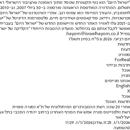
"ישראל היום" הוא גוף תקשורת שנוסד מתוך האמונה שהציבור הישראלי ראוי 
ת
ופרשנויות, וידיאו, פודקאסטים ושידורים חיים. פלטפורמות הדיגיטל של "ישרא
ב-2021 עלו לאוויר האתר החדש והיישומון החדש של "ישראל היום" בע
ואפשר לקבל אותם גם בניוזלטר. מועדון ההטבות הייחודי "הקליקה של ישרא
במייל hayom@israelhayom.co.il.
יום רביעי, 3.6.2026
י"ח בסיון תשפ"ו
חדשות
דעות
ספורט
ForReal
תרבות ובידור
אוכל
מגזין
אנחנו מגייסים
English
X
אוכל
חדשות האוכל
אחרי 20 שנה: רשת ההמבורגרים המיתולוגית של ת"א נסגרה סופית
רשת וולפנייטס סגרה אמש את הסניף האחרון ברחוב יהודה המכבי בתל אב
יעל לאור
1/1/2026, 11:25
,עודכן
1/1/2026, 11:29
0
השמעה