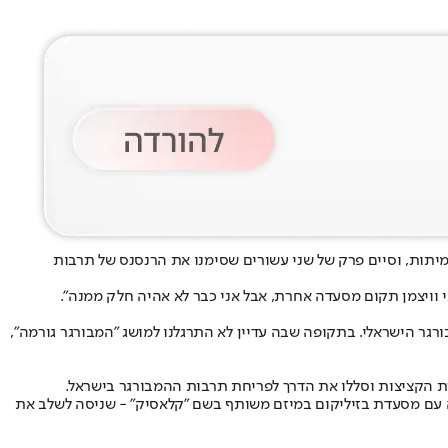
מיתות, וסיים פרק של שני עשורים שסימנו את הרנסנס של תרבות
גישה חדשה להמבורגר הישראלי. בתקופה שבה עדיין לא התרגלנו למושג "המבורגר גורמה",
מגבולות תל אביב. ב-2022, לאחר שנות הקורונה, וולפנייטס התמזגה עם מסעדת בזיליקום במיזם משותף בשם "קלאסיק" - שניסה לשלב את