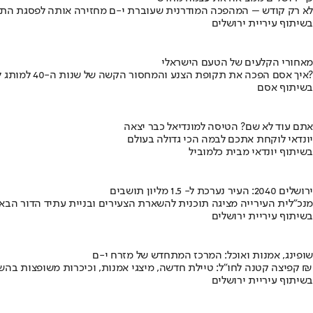
לא רק קודש – המהפכה המודרנית שעוברת י-ם מחזירה אותה לפסגת התי
בשיתוף עיריית ירושלים
מאחורי הקלעים של הטעם הישראלי
איך אסם הפכה את תקופת הצנע והמחסור הקשה של שנות ה-40 למותג לאומי?
בשיתוף אסם
אתם עוד לא שם? הטיסה למונדיאל כבר יצאה
יונדאי לוקחת אתכם לבמה הכי גדולה בעולם
בשיתוף יונדאי מבית כלמוביל
ירושלים 2040: העיר נערכת ל- 1.5 מליון תושבים
מנכ"לית העירייה מציגה תוכנית להשארת הצעירים ובניית עתיד הדור הבא
בשיתוף עיריית ירושלים
שופינג, אמנות ואוכל: המרכז המתחדש של מזרח י-ם
קפיצה קטנה לחו"ל: טיילת חדשה, מיצגי אמנות, וכיכרות משופצות בהשקעה של 100 מיליון ₪
בשיתוף עיריית ירושלים