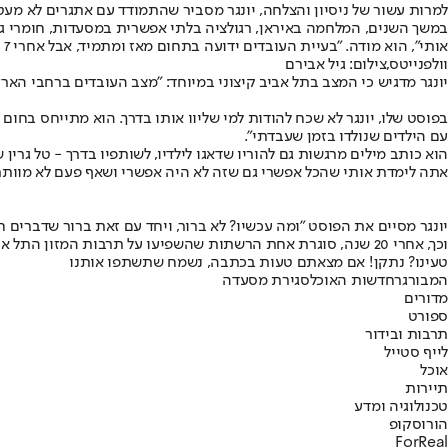
במשך השנים, המלחמה באיראן, רגולציה בלתי אפשרית במסעדות, חומרי גלם
אותי", הוא מודה. "בעיית העובדים ידועה בתחום מאז ומתמיד, אבל אחרי 7 באוקטובר היא הפכה לבלתי אפשרית. גם כשאתה כבר מוצא עובדים הם עושים טובה שהם באים לעבוד".
וולפנייטס,צילום: גיל אבירם
יונגר מדגיש כי המצב בתל אביב קיצוני במיוחד: "מצב העובדים ברחבי הארץ
בפוסט שלו, יונגר לא שכח להודות למי שליוו אותו בדרך. הוא מתייחס בחו
עם הילדים שנולדו בזמן שעבדתי".
הוא כותב מילים מרגשות גם להוריו שדאגו לילדיו, לשותפיו בדרך - טל גר
אתה לימדת אותי שהכל אפשרי גם שזה לא היה אפשרי ושאף פעם לא מוותר
יונגר מסיים את הפוסט "ומה עכשיו? לא ברור, ויחד עם זאת ברור שדברים ח
וכך, אחרי 20 שנה, סוגרת אחת הרשתות שהשפיעו על תרבות המזון התל אביבית. עבור לא מעט תל אביבים, ההמבורגר של וולפנייטס לא היה סתם ארוחה - הוא היה חלק מהנוף העירוני.
טעינו? נתקן! אם מצאתם טעות בכתבה, נשמח שתשתפו אותנו
המבורגר
חדשות האוכל
סגירת מסעדה
מדורים
ספורט
תרבות ובידור
לייף סטייל
אוכל
תיירות
טכנולוגיה ומדע
הורוסקופ
ForReal