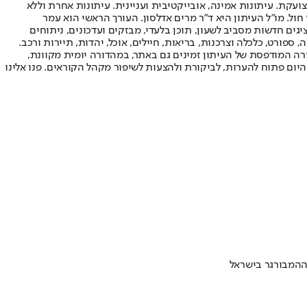
ועקת. עיתונות אמינה, אובייקטיבית ועניינית. עיתונות אחרת וללא
עור החשיפה הגבוה ביותר בימי חול. מו"ל העיתון היא ד"ר מרים אדלסון. העורך הראשי הוא עמר
 והעורך המייסד הוא עמוס רגב. אתרי האינטרנט של "ישראל היום" בעברית ובאנגלית, כמו כן היישומונים (אפליקציות) לאנדרואיד ול-iOS, מציגים חדשות מסביב לשעון, תוכן בלעדי, מבזקים ועדכונים, ניתוחים
, ספורט, כלכלה וצרכנות, בריאות, חיילים, אוכל, יהדות, תיירות ורכב.
דורה המודפסת של העיתון זמינים גם באתר, במהדורה יומית מקוונת,
היום פתוח להערות, לביקורת ולהצעות לשיפור מקהל הקוראים. פנו אלינו
ההמבורגר בישראל