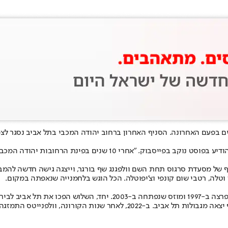
ים בפעם האחרונה. הסניף האחרון ברחוב יהודה המכבי בתל אביב נסגר לצ
דה המכבי וויצמן תקום מסעדה אחרת, אבל אני כבר לא אהיה חלק ממנה".
-2010 במיקום ביהודה המכבי) כסניף של מסעדת סרגוס תחת השם וולפגנג שף בורגר, וייצגה 
וטלה, רטבי שום קונפי וצ'יפוטלה. הכל הוגש בלחמנייה שנאפתה במקום.
ת ההמבורגר בישראל.
במשך השנים הרשת התרחבה והקימה סניפים בלילינבלום, אבן גבירול, ואף יצאה 