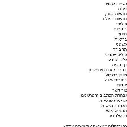
מגזין השבוע
דעות
חדשות בארץ
חדשות בעולם
פוליטי
ביטחוני
חינוך
בריאות
משפט
תחבורה
פוליטי-מדיני
כללי ומידע
דף הבית
זמני כניסת וצאת שבת
מגזין השבוע
בחירות 2026
אודות
צור קשר
נבחרת הכתבים והפרשנים
מדיניות פרטיות
הצהרת נגישות
תנאי שימוש
כדאי
להכיר
כך ירושלים ממציאה את עצמה מחדש