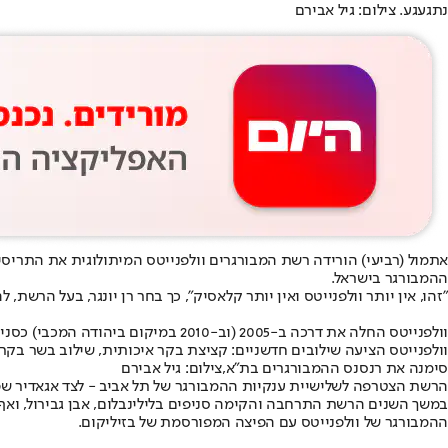
נתגעגע. צילום: גיל אבירם
אתמול (רביעי) הורידה רשת המבורגרים וולפנייטס המיתולוגית את התריס
ההמבורגר בישראל.
"זהו, אין יותר וולפנייטס ואין יותר קלאסיק", כך בחר רן יונגר, בעל הרשת, להודיע בפוסט נוקב בפייסבוק. "אחרי 10 שנים בפינת הרחובות יהו
וולפנייטס החלה את דרכה ב-2005 (וב
וולפנייטס הציעה שילובים חדשניים: קציצת בקר איכותית, שילוב בשר בקר 
סימנה את רנסנס ההמבורגרים בת"א,צילום: גיל אבירם
הרשת הצטרפה לשלישיית ענקיות ההמבורגר של תל אביב - לצד אגאדיר שפרצה ב-1997 ומוזס שנפתחה ב-2003. יחד, השלוש הפכו את תל אביב לבירת הקציצות וסללו את הדרך לפריחת תרבו
ההמבורגר של וולפנייטס עם הפיצה המפורסמת של בזיליקום.