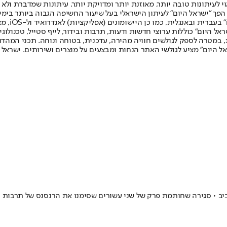
לעיתונות טובה יותר, מאוזנת יותר ומדויקת יותר. עיתונות שמדברת ולא צ
שלום. המהדורה המודפסת הראשונה פורסמה ב-30 ביולי 2007, וב-2010 הפך "ישראל היום" לעיתון הישראלי בעל שי
לחמנוביץ,
ל היום" כוללות ערוצי חדשות ודעות, תרבות ובידור, לייף סטייל, טכנולוגיה
ברית, במטרה לספק לגולשים חוויה מהירה, עדכנית, בטוחה ונוחה. תכני המה
ל היום" מציע לגולשי האתר הנחות ומבצעים על מוצרים ושירותים. ישראל 
יב • סגירה שחותמת פרק של שני עשורים שסימנו את הרנסנס של תרבות 