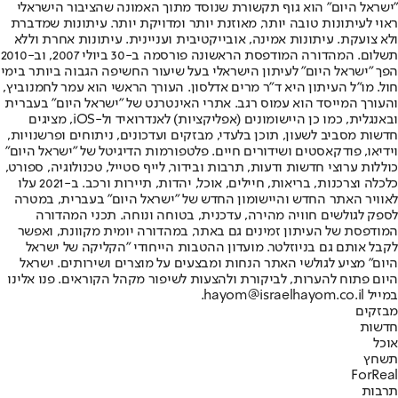
"ישראל היום" הוא גוף תקשורת שנוסד מתוך האמונה שהציבור הישראלי
ראוי לעיתונות טובה יותר, מאוזנת יותר ומדויקת יותר. עיתונות שמדברת
ולא צועקת. עיתונות אמינה, אובייקטיבית ועניינית. עיתונות אחרת וללא
תשלום. המהדורה המודפסת הראשונה פורסמה ב-30 ביולי 2007, וב-2010
הפך "ישראל היום" לעיתון הישראלי בעל שיעור החשיפה הגבוה ביותר בימי
חול. מו"ל העיתון היא ד"ר מרים אדלסון. העורך הראשי הוא עמר לחמנוביץ,
והעורך המייסד הוא עמוס רגב. אתרי האינטרנט של "ישראל היום" בעברית
ובאנגלית, כמו כן היישומונים (אפליקציות) לאנדרואיד ול-iOS, מציגים
חדשות מסביב לשעון, תוכן בלעדי, מבזקים ועדכונים, ניתוחים ופרשנויות,
וידיאו, פודקאסטים ושידורים חיים. פלטפורמות הדיגיטל של "ישראל היום"
כוללות ערוצי חדשות ודעות, תרבות ובידור, לייף סטייל, טכנולוגיה, ספורט,
כלכלה וצרכנות, בריאות, חיילים, אוכל, יהדות, תיירות ורכב. ב-2021 עלו
לאוויר האתר החדש והיישומון החדש של "ישראל היום" בעברית, במטרה
לספק לגולשים חוויה מהירה, עדכנית, בטוחה ונוחה. תכני המהדורה
המודפסת של העיתון זמינים גם באתר, במהדורה יומית מקוונת, ואפשר
לקבל אותם גם בניוזלטר. מועדון ההטבות הייחודי "הקליקה של ישראל
היום" מציע לגולשי האתר הנחות ומבצעים על מוצרים ושירותים. ישראל
היום פתוח להערות, לביקורת ולהצעות לשיפור מקהל הקוראים. פנו אלינו
במייל hayom@israelhayom.co.il.
מבזקים
חדשות
אוכל
תשחץ
ForReal
תרבות