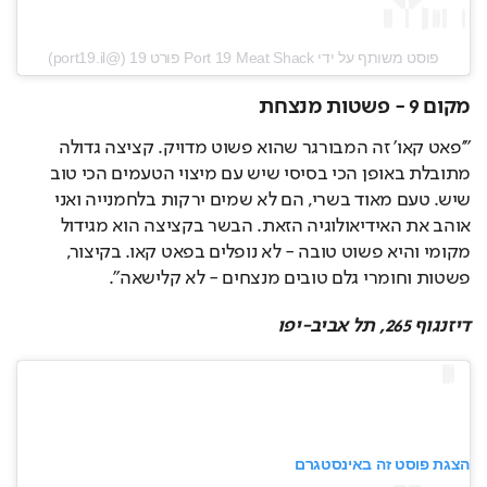
פוסט משותף על ידי ‏‎Port 19 Meat Shack פורט 19‎‏ (@‏‎port19.il‎‏)
מקום 9 - פשטות מנצחת
"'פאט קאו' זה המבורגר שהוא פשוט מדויק. קציצה גדולה 
מתובלת באופן הכי בסיסי שיש עם מיצוי הטעמים הכי טוב 
שיש. טעם מאוד בשרי, הם לא שמים ירקות בלחמנייה ואני 
אוהב את האידיאולוגיה הזאת. הבשר בקציצה הוא מגידול 
מקומי והיא פשוט טובה - לא נופלים בפאט קאו. בקיצור, 
פשטות וחומרי גלם טובים מנצחים - לא קלישאה".
דיזנגוף 265, תל אביב-יפו
הצגת פוסט זה באינסטגרם