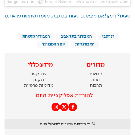
פוסט משותף על ידי ‏‎בורגר סאלון - Burger Saloon‎‏ (@‏‎burger_saloon_il‎‏)
טעינו? נתקן! אם מצאתם טעות בכתבה, נשמח שתשתפו אותנו
גל זהבי
המבורגר בתל אביב
המבורגר מושחת
המבורגריות
יום ההמבורגר
מדורים
מידע כללי
חדשות
צרו קשר
דעות
תקנון
תרבות
מדיניות פרטיות
להורדת אפליקציית היום
© כל הזכויות שמורות לישראל היום