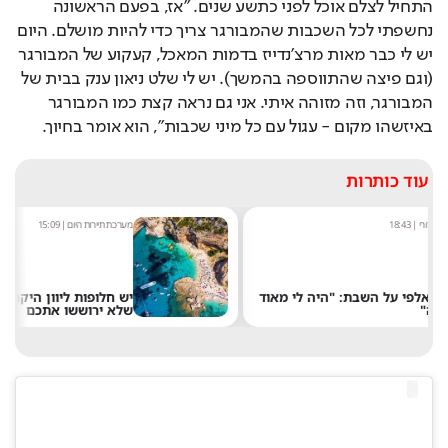
התחיל לצלם אוכל לפני כתשע שנים. "אז, בפעם הראשונה 
נחשפתי לכל השכבות שהמבורגר צריך כדי להיות מושלם. היום 
יש לי כבר מאות מרצ'נדייז בדמות המאכל, קעקוע של המבורגר 
(וגם פיצה שהתווספה בהמשך). יש לי שלט ניאון ענק בבית של 
המבורגר, וזה מזוהה איתי. אני גם נראה קצת כמו המבורגר 
באיזשהו מקום - עגול עם כל מיני שכבות", הוא אומר בחיוך.
עוד כותרות
מערכת תיירות היום
|
15:09
מערכ
יש חלופות ליוון היקרה: 5 ערי חוף
קים
שלא ירוששו אתכם
חוש