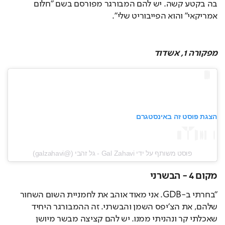
בה בקטע קשה. יש להם המבורגר מפורסם בשם "חלום 
אמריקאי" והוא הפייבוריט שלי".
מפקורה 1, אשדוד
הצגת פוסט זה באינסטגרם
פוסט משותף על ידי ‏‎Gal Zahavi - גל זהבי‎‏ (@‏‎galzahavi‎‏)
מקום 4 - הבשרני
"בחרתי ב-GDB. אני מאוד אוהב את לחמניית השום השחור 
שלהם, את הצ'יפס השמן והבשרני. זה ההמבורגר היחיד 
שאכלתי קר ונהניתי ממנו. יש להם קציצה מבשר מיושן 