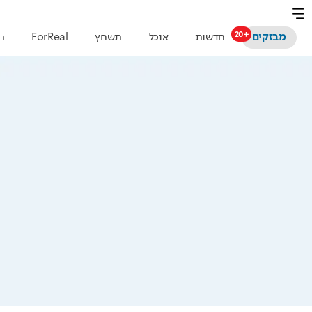
מבזקים
חדשות
אוכל
תשחץ
ForReal
תרב