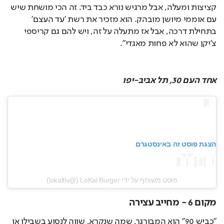
קציצות ומעלה, אבל מרגיש נורא כבד ביד. זה הכי מושחת שיש 
עם אוממי מיושן מובהק. הוא מזכיר את רשת 'עד העצם' 
בתחילת דרכה, אבל אז מתעלה על זה, ויש להם גם קריספי 
צ'יקן שהוא לא פחות מאגדי".
אחד העם 30, תל אביב-יפו
הצגת פוסט זה באינסטגרם
פוסט משותף על ידי ‏‎LoKal Burger‎‏ (@‏‎lokaltlv‎‏)
מקום 6 - מחייב עצירה
"כביש 90" הוא המבורגר, שמה שנקרא, שווה לנסוע בשבילו או 