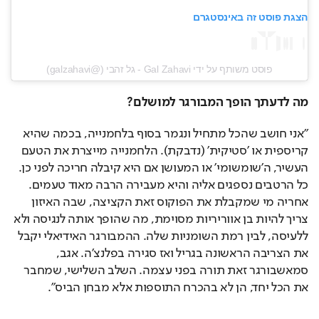
הצגת פוסט זה באינסטגרם
פוסט משותף על ידי ‏‎Gal Zahavi - גל זהבי‎‏ (@‏‎galzahavi‎‏)
מה לדעתך הופך המבורגר למושלם?
"אני חושב שהכל מתחיל ונגמר בסוף בלחמנייה, בכמה שהיא 
קריספית או 'סטיקית' (נדבקת). הלחמנייה מייצרת את הטעם 
העשיר, ה'שומשומי' או המעושן אם היא קיבלה חריכה לפני כן. 
כל הרטבים נספגים אליה והיא מעבירה הרבה מאוד טעמים. 
אחריה מי שמקבלת את הפוקוס זאת הקציצה, שבה האיזון 
צריך להיות בן אווריריות מסוימת, מה שהופך אותה לנגיסה ולא 
ללעיסה, לבין רמת השומניות שלה. ההמבורגר האידיאלי יקבל 
את הצריבה הראשונה בגריל ואז סגירה בפלנצ'ה. אגב, 
סמאשבורגר זאת תורה בפני עצמה. השלב השלישי, שמחבר 
את הכל יחד, הן לא בהכרח התוספות אלא מבחן הביס".