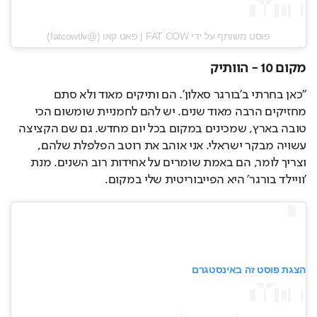
פוסט משותף על ידי ‏‎FAT COW | פאט קאו‎‏ (@‏‎fatcowtlv‎‏)
מקום 10 - הוותיק
"כאן בחרתי ב'בורגר סאלון'. הם ותיקים מאוד ולא סתם 
מחזיקים הרבה מאוד שנים. יש להם לחמניית שומשום הכי 
טובה בארץ, שמכינים במקום בכל יום מחדש. גם שם הקציצה 
עשויה מבקר ישראלי. אני אוהב את רוטב הפלפלת שלהם, 
וצריך לומר, הם באמת שומרים על אחידות רוב השנים. מנת 
'וויילד בורגר' היא הפייבוריטית שלי במקום.
הצגת פוסט זה באינסטגרם