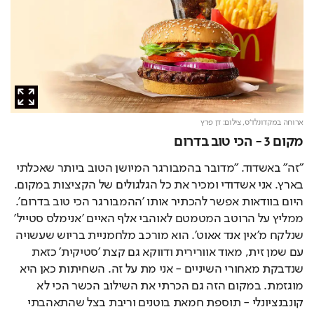
ארוחה במקדונלד'ס,
צילום: דן פרץ
מקום 3 - הכי טוב בדרום
"זה" באשדוד. "מדובר בהמבורגר המיושן הטוב ביותר שאכלתי 
בארץ. אני אשדודי ומכיר את כל הגלגולים של הקציצות במקום. 
היום בוודאות אפשר להכתיר אותו 'ההמבורגר הכי טוב בדרום'. 
ממליץ על הרוטב המטמטם לאוהבי אלף האיים 'אנימלס סטייל' 
שנלקח מ'אין אנד אאוט'. הוא מורכב מלחמניית בריוש שעשויה 
עם שמן זית, מאוד אוורירית ודווקא גם קצת 'סטיקית' כזאת 
שנדבקת מאחורי השיניים - אני מת על זה. השחיתות כאן היא 
מוגזמת. במקום הזה גם הכרתי את השילוב הכשר הכי לא 
קונבנציונלי - תוספת חמאת בוטנים וריבת בצל שהתאהבתי 