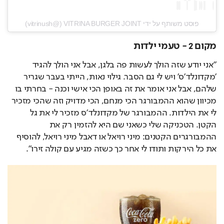
פוסט משותף על ידי ‏‎VITRINA BURGER JOINT‎‏ (@‏‎vitrinush‎‏)
מקום 2 - טעמי ילדות
"אני יודע שזה הולך לעשות פה בלגן, אבל אני הולך להגיד 
'מקדונלד'ס' ויש לי גם הסבר. גילוי נאות, הייתי בעבר שגריר 
שלהם, אבל אני אומר את זה באופן הכי אישי וכנה - בחרתי בו 
מכיוון שהוא ההמבורגר הכי מנחם, הכי מדויק וזה שהכי מזכיר 
לי את הילדות. ההמבורגר של מקדונלד'ס מזכיר לי את גל 
הקטן. הטכניקה שלי כשאני שם היא להזמין רק את 
ההמבורגרים הקטנים: מיני רויאל או דאבל מיני רויאל, להוסיף 
את כל הירקות ותודו לי אחר כך כשזה מגיע עם קולה זירו".