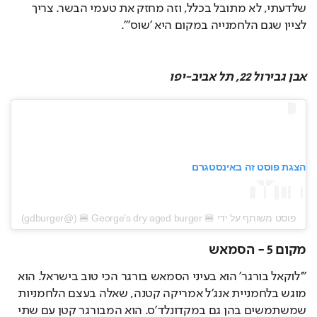
שלדעתי, לא מתובל בכלל, וזה מחזק את טעמי הבשר. צריך 
לציין שגם הלחמנייה במקום היא 'שוס'".
אבן גבירול 22, תל אביב-יפו
הצגת פוסט זה באינסטגרם
פוסט משותף על ידי ‏‎🍔 George's dry aged burger 🍔‎‏ (@‏‎gdburger‎‏)
מקום 5 - הסמאש
"'לוקאל בורגר' הוא בעיני הסמאש בורגר הכי טוב בישראל. הוא 
מוגש בלחמניית אנג'ל אמריקה קטנה, שאלה בעצם הלחמניות 
שמשתמשים בהן גם במקדונלד'ס. הוא המבורגר קטן עם שתי 