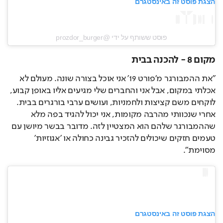
הצגת פוסט זה באינסטגרם
פוסט ששותף על ידי @‏‎prozdor_burger‎‏
מקום 8 - להכנה בבית
"את ההמבורגר מ'פורט 19' אני אוכל בצורה שונה. מעולם לא 
אכלתי במקום, אבל אני והחברים שלי מגיעים אליו באופן קבוע, 
לוקחים משם קציצות ולחמניות, ועושים ערבי בורגרים בבית. 
אחרי שנכוותי מהרבה מקומות, אני יכול להגיד בפה מלא 
שההמבורגר שלהם הוא המצטיין לזה. מדובר בבשר מיושן עם 
טעמים חזקים שיכולים להזכיר גבינה כחולה או 'אגוזיות' 
מסוימת".
הצגת פוסט זה באינסטגרם