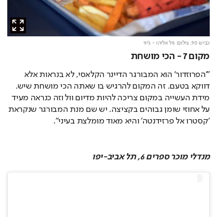
כביש 90,
צילום: גיל אליהו - ג'יני
מקום 7 - הכי מושחת
"'הפרוזדור' הוא המבורגר הדיינר הקלאסי, לא בנראות אלא 
דווקא בטעם. זה המקום להרגיש בו שאתה הכי מושחת שיש. 
מידת העשייה במקום צריכה להיות מדיום וול וזה כנראה מעיד 
על אחוזי שומן גבוהים בקציצה. יש שם מנת המבורגר שנקראת 
'קסטרו אל פרזידנטה' והיא מאוד מומלצת בעיני".
מנדלי מוכר ספרים 6, תל אביב-יפו