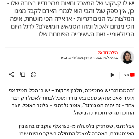
יש לו קעקוע של המאכל ומאות מרצ'נדייז בצורה שלו -
כן, אין ספק שגל זהבי הוא לגמרי האדם לקבל ממנו
המלצות על המבורגריות • אז איזה הכי מושחת, איפה
הכי מנחם לאכול ומהו הסמאש המושלם? לרגל היום
הבינלאומי - זאת העשירייה הפותחת שלו
הילה דודאל
27/5/2024, 09:44
,
עודכן
27/5/2024, 13:41
28
"בהמבורגר יש פחמימה, חלבון וירקות - יש בו הכל. תמיד אני 
אומר שאם אתקע פעם באי בודד ואוכל לבחור לאכול רק דבר 
אחד - זה יהיה המבורגר", אומר גל זהבי - בלוגר האוכל, יוצר 
התוכן ומגיש תוכניות הבישול.
אצל זהבי, שמחזיק בלמעלה מ-150 אלף עוקבים בחשבון 
האינסטגרם, האהבה למאכל התחילה בעיקר מהיום שבו 