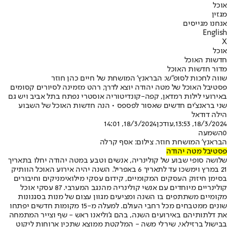
אוכל
מגזין
אנחנו מגייסים
English
X
אוכל
חדשות האוכל
מדור חדשות האוכל
שווה לחכות לסופ"ש: הבראנץ' המושחת של חיים כהן חוזר
פסטיבל האוכל של מטה יהודה יוצא לדרך, רהט מזמינה לסיורים קסומים
באירועי לילות רמדאן, קפה-קונדיטוריה אוסטרי נפתח בתל אביב ויש גם
שני בראנצ'ים חדשים שאסור לפספס • הנה חדשות האוכל של השבוע
הילה דודאל
18/3/2024, 13:53
,עודכן
18/3/2024, 14:01
0
השמעה
הבראנץ' המושחת חוזר. צילום: אסף קרלה
פסטיבל מטה יהודה
שלושה סופי שבוע של קולינריה, אנשים וטבע במטה יהודה יחלו בתאריך
21 במרץ וימשכו עד לתאריך 6 באפריל. השנה יהיה אירוע האוכל הוותיק
בסימן חיזוק העסקים המקומיים, קידום עסקי מילואימניקים וחיבורים
קולינריים מיוחדים עם אנשי קולינריה מהנגב המערבי. 87 עסקי אוכל
מקומיים משתתפים בו השנה ומציעים מגוון עצום של מנות בסגנונות
שונים ממטבחים מכל רחבי העולם. למעלה מ-15 מקומות חדשים יפתחו
את דלתותיהם באירועים השנה, בהם ג'וליאנו ראש - שף וצייר המתמחה
בבישול ברזילאי, שירלי משה - המלקטת ממוצא שתכין ארוחות ליקוט