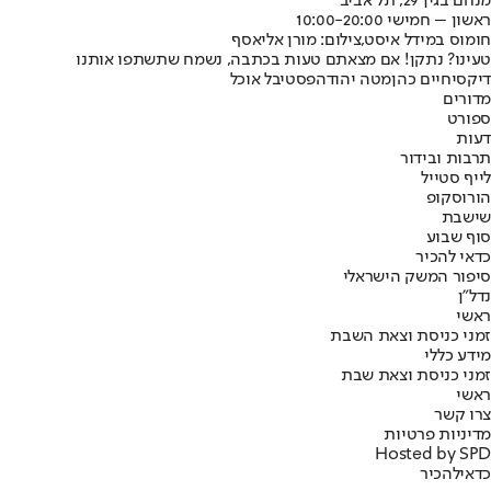
מנחם בגין 29, תל אביב
ראשון – חמישי 10:00-20:00
חומוס במידל איסט,צילום: מורן אליאסף
טעינו? נתקן! אם מצאתם טעות בכתבה, נשמח שתשתפו אותנו
דיקסי
חיים כהן
מטה יהודה
פסטיבל אוכל
מדורים
ספורט
דעות
תרבות ובידור
לייף סטייל
הורוסקופ
שישבת
סוף שבוע
כדאי להכיר
סיפור המשק הישראלי
נדל"ן
ראשי
זמני כניסת וצאת השבת
מידע כללי
זמני כניסת וצאת שבת
ראשי
צרו קשר
מדיניות פרטיות
Hosted by SPD
כדאי
להכיר