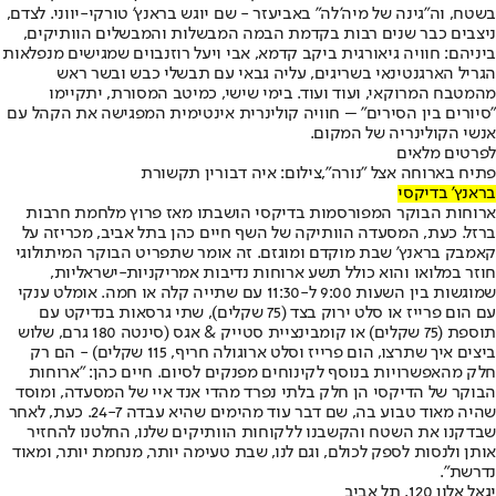
בשטח, וה"גינה של מיה'לה" באביעזר - שם יוגש בראנץ' טורקי-יווני. לצדם,
ניצבים כבר שנים רבות בקדמת הבמה המבשלות והמבשלים הוותיקים,
ביניהם: חוויה גיאורגית ביקב קדמא, אבי ויעל רוזנבוים שמגישים מנפלאות
הגריל הארגנטינאי בשריגים, עליה גבאי עם תבשלי כבש ובשר ראש
מהמטבח המרוקאי, ועוד ועוד. בימי שישי, כמיטב המסורת, יתקיימו
"סיורים בין הסירים" – חוויה קולינרית אינטימית המפגישה את הקהל עם
אנשי הקולינריה של המקום.
לפרטים מלאים
פתיח בארוחה אצל "נורה",צילום: איה דבורין תקשורת
בראנץ' בדיקסי
ארוחות הבוקר המפורסמות בדיקסי הושבתו מאז פרוץ מלחמת חרבות
ברזל. כעת, המסעדה הוותיקה של השף חיים כהן בתל אביב, מכריזה על
קאמבק בראנץ' שבת מוקדם ומוגזם. זה אומר שתפריט הבוקר המיתולוגי
חוזר במלואו והוא כולל תשע ארוחות נדיבות אמריקניות-ישראליות,
שמוגשות בין השעות 9:00 ל-11:30 עם שתייה קלה או חמה. אומלט ענקי
עם הום פרייז או סלט ירוק בצד (75 שקלים), שתי גרסאות בנדיקט עם
תוספת (75 שקלים) או קומבינציית סטייק & אגס (סינטה 180 גרם, שלוש
ביצים איך שתרצו, הום פרייז וסלט ארוגולה חריף, 115 שקלים) - הם רק
חלק מהאפשרויות בנוסף לקינוחים מפנקים לסיום. חיים כהן: "ארוחות
הבוקר של הדיקסי הן חלק בלתי נפרד מהדי אנד איי של המסעדה, ומוסד
שהיה מאוד טבוע בה, שם דבר עוד מהימים שהיא עבדה 24-7. כעת, לאחר
שבדקנו את השטח והקשבנו ללקוחות הוותיקים שלנו, החלטנו להחזיר
אותן ולנסות לספק לכולם, וגם לנו, שבת טעימה יותר, מנחמת יותר, ומאוד
נדרשת".
יגאל אלון 120, תל אביב