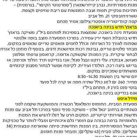
מנות מסורתיות, ובהן קייזרשמארן ("סמרטוטי הקיסר", בגרמנית) -
חתיכות פנקייק תפוח ועבה המוגשות עם ריבת שזיפים וקצפת.
טשרניחובסקי 21, תל אביב
קפה קונדיטוריה אוסטרי,צילום: אמיר מנחם
בראנץ' חדש בנינה ביאנכה
מסעדת נינה ביאנכה, שנמצאת בסמיכות למתחם ביל"ו, משיקה בראנץ'
חדש בהובלת השף ירין עמירה. במרכז המסעדה מוצב בופה אלגנטי
שפתוח לאורך כל הארוחה וכולל לחמים ומאפים טריים שנאפים במקום,
מבחר סלטים טריים, גבינות רכות ומיושנות ודגים. בנוסף לו מוזמן כל אורח
לבחור עיקרית. בין המנות: שקשוקה אדומה, קרואסון צרפתי וסלמון
מעושן, אבוקדו, עלי רוקט ובצל סגול; אגז בנדיקט תרד הולנד ופרמזן; או
בריוש ביצה רכה, הולנדז ועירית. לקינוח אפשר לבחור ממגוון קינוחים
מושחתים שמכינים במקום.
יום שישי בין השעות 8:30-14:30
מחיר: 260 ₪ לזוג כולל שתיה חמה או קרה לכל סועד
בוסי סנט ג'ורג 9, מתחם ביל"ו
אגס בנדיקט בנינה ביאנכה,
מידל איסט
מסעדת הסביח, החומוס והפלאפל הכשרה והמושקעת שקמה לפני
כשנתיים ברחוב יגאל אלון - משיקה סניף נוסף במרכז תל אביב עם מנות
חדשות ושירותי קייטרינג. המקום חרט על דגלו להגיש את המנות
הלאומיות ברמה גבוהה עם חומרי גלם איכותיים ומבלי לוותר על טכניקות
הבישול המסורתיות. בין המנות החדשות: פיתה שווארמה טבעונית (38
שקלים); סלט סביח (43 שקלים); ומבחר מנות חומוס.