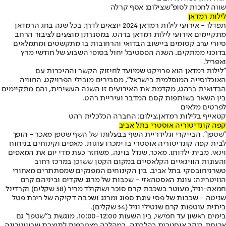
שווה לחכות לסופ"ש,צילום: אסף קרלה
לילות רמדאן
תפדלו - אירועי לילות רמדאן 2024 יוצאים לדרך. בכל שנה בחג הרמדאן
מתקיימים אירועי לילות רמדאן ברהט. במסגרתן מוצעים לציבור הרחב
סיורי ערב קסומים ביישוב הבדואי והרחובות בו מתקשטים ומתמלאים
בדוכני ממתקים. השנה הפסטיבל יחול בסופי השבוע של חודשי מרץ
ואפריל.
"לילות רמדאן הוא פרויקט שמיועד לחיזוק הקשר וההיכרות עם
האוכלוסייה המוסלמית בישראל", מסבירים מובילי הפרויקט. החוויה
הבדואית ברהט, מקדמת את האירועים זו השנה העשירית, והם מתקיימים
בין השאר בשותפות קסם המדבר ועיריית רהט.
לפרטים מלאים
קטאייף בלילות רמדאן,צילום: החברה הכלכלית רהט
קפה קונדיטוריה אוסטרי בתל אביב
"שטפן", הבייקרי וגלידריית השף בבעלותו של השף שטפן מאכר - הופך
לבית קפה קונדיטוריה אוסטרי בו ימכרו עוגות, מאפים וקינוחים בניחוח
וינאי, מבית ילדותו. מאכר, שגדל בוינה, משחזר כעת מדי יום את המאפים
והעוגות הווינאיים הקלאסיים במקום הקטן ששוכן במרכז רחוב
טשרניחובסקי בתל אביב. בין הקינוחים המפנקים שמסתתרים מאחורי
הוויטרינה: עוגת האסטהאזי - שכבות של מרנג שקדים וביניהם קרם
חמאה-וניל, מעוטר בשכבת קרם סוכר ושוקולד מריר (38 שקלים) וקרדינל
שניטה - שכבות של פסי עוגת ספוג ומרנג ושכבה דקיקה של ריבת פטל
ביתית עוטפות קרם שנטילי וניל (34 שקלים).
בימים ראשון עד חמישי, בין השעות 10:00-12:00, מוגשת ב"שטפן" גם
ארוחת בוקר אוסטרית כהלכתה. במהלכה מצטרפות לתוצרת שבוויטרינה