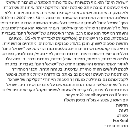
"ישראל היום" הוא גוף תקשורת שנוסד מתוך האמונה שהציבור הישראלי
ראוי לעיתונות טובה יותר, מאוזנת יותר ומדויקת יותר. עיתונות שמדברת
ולא צועקת. עיתונות אמינה, אובייקטיבית ועניינית. עיתונות אחרת וללא
תשלום. המהדורה המודפסת הראשונה פורסמה ב-30 ביולי 2007, וב-2010
הפך "ישראל היום" לעיתון הישראלי בעל שיעור החשיפה הגבוה ביותר בימי
חול. מו"ל העיתון היא ד"ר מרים אדלסון. העורך הראשי הוא עמר לחמנוביץ,
והעורך המייסד הוא עמוס רגב. אתרי האינטרנט של "ישראל היום" בעברית
ובאנגלית, כמו כן היישומונים (אפליקציות) לאנדרואיד ול-iOS, מציגים
חדשות מסביב לשעון, תוכן בלעדי, מבזקים ועדכונים, ניתוחים ופרשנויות,
וידיאו, פודקאסטים ושידורים חיים. פלטפורמות הדיגיטל של "ישראל היום"
כוללות ערוצי חדשות ודעות, תרבות ובידור, לייף סטייל, טכנולוגיה, ספורט,
כלכלה וצרכנות, בריאות, חיילים, אוכל, יהדות, תיירות ורכב. ב-2021 עלו
לאוויר האתר החדש והיישומון החדש של "ישראל היום" בעברית, במטרה
לספק לגולשים חוויה מהירה, עדכנית, בטוחה ונוחה. תכני המהדורה
המודפסת של העיתון זמינים גם באתר, במהדורה יומית מקוונת, ואפשר
לקבל אותם גם בניוזלטר. מועדון ההטבות הייחודי "הקליקה של ישראל
היום" מציע לגולשי האתר הנחות ומבצעים על מוצרים ושירותים. ישראל
היום פתוח להערות, לביקורת ולהצעות לשיפור מקהל הקוראים. פנו אלינו
במייל hayom@israelhayom.co.il.
יום ראשון, 12.4.2026
כ"ה בניסן תשפ"ו
חדשות
דעות
ספורט
ForReal
תרבות ובידור