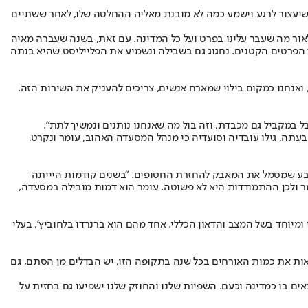
שיעצור לרגע וישמע כמה לא מובנת מאליה ההחלטה שלו
, לאחר ששתיים
אור מה שעבר עלינו בפרט ועל כל המדינה. עם זאת, בשנה שעברה מאיה
הפרטים הקטנים. נחגוג גם בשבילה ונשמיע את הפלייליסט שהיא בנתה
, ואנחנו כמקום בילוי שמארח אנשים, צריכים להעניק את השירות הזה.
 במקביל גם מכבדת, וזה בול מה שאנחנו נותנים ונמשיך לתת".
עתה, גילו עובדיה וסועדיה כי מנהל המסעדה האהוב, עומר ונקרט,
הצבע שמסמל את המאבק להחזרת החטופים. "בשנים קודמות היייתה
מר ולכן ההתמודדות היא לא פשוטה, עומר הוא דמות מובילה במסעדה,
מיוחד בשל המצב והדאון הכללי. אחד מהם הוא ברנרדו בלחוביץ', בעלי
אות את כמות האורחים בכל שנה בתקופה הזו, יש הבדלים מן הסתם, גם
אים בו כמדינה וכעם. השפיות שלנו והחוזק שלנו ישפיעו גם בחזית על