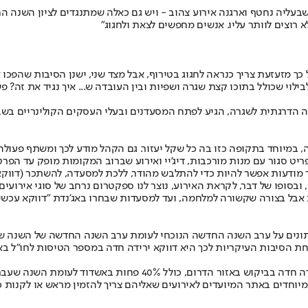
שבעליה נחטף וארגנה אירוע צהוב - ויש גם כאלה שמתנגדים לציון השנ
רוצים לוותר עליו. אנשים מחפשים לצאת ולחגוג"
ילוי שכולל בתוכו קצת שגרה ושפיות ובין העובדה ש... איך נגיד את זה? 
רה הדרגתית לשגרה, הגיע לפתח המסעדנים ובעלי העסקים הקולינריים בש
 במיוחד בתקופה כזו בה כל שקל יעזור. גם הקהל מודע לכך ומשתף פעול
ט סגור עם מנות מורכבות, דיג'יי ואירוע שברוב המקומות מופק עד הפרט
סר מודעות אפשר להיות כדי להתלבש מהודר, ללכת למסעדה, להשתכר (דווק
בסופו של דבר, לקראת האירוע, נוצר לנו ספקטרום נרחב של סוגי אירועים 
ת אבל בצורה שקשורה למלחמה, ועד למסעדות שבחרו באג'נדת "דווקא עכש