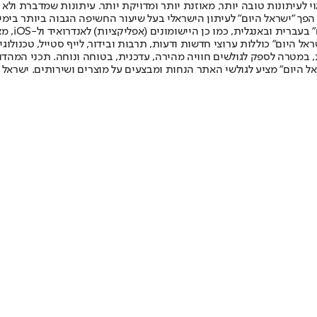
לעיתונות טובה יותר, מאוזנת יותר ומדויקת יותר. עיתונות שמדברת ולא צ
שלום. המהדורה המודפסת הראשונה פורסמה ב-30 ביולי 2007, וב-2010 הפך "ישראל היום" לעיתון הישראלי בעל שי
לחמנוביץ,
ל היום" כוללות ערוצי חדשות ודעות, תרבות ובידור, לייף סטייל, טכנולוגיה
ברית, במטרה לספק לגולשים חוויה מהירה, עדכנית, בטוחה ונוחה. תכני המה
ל היום" מציע לגולשי האתר הנחות ומבצעים על מוצרים ושירותים. ישראל 