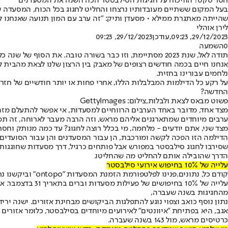
חסר טקט? הוויכוח על חגיגות הסילבסטר הכה השנה את המסעדנים
בעל המקום ששתיים מעובדותיו נרצחו והחליט לחגוג בכל הכוח, המסעדה 
שהייתה מאתגרת ממילא • מסעדן ותיק: "זה ערב עם המון תנועה שאנחנו לא 
לירן אוהלי
29/12/2023, 09:23
,עודכן
29/12/2023, 09:23
0
השמעה
תודה לאל, שנת 2023 מסתיימת, וזו כבר בשורה טובה. את הסוף של שנה כל כך מזעזעת צריך כנראה לחגוג בטירוף, אבל מצד שני, ישנן הסיבות שהפכו אותה לכל כך גרועה, ואנחנו עדיין בתוכן.
אנחנו חיים בכמה חודשים רצופים של מאבק בין הרצון שלנו לצאת מהבית לב
נלחמים עבורינו בחזית.
על רקע כל הדילמות המבלבלות הללו, אחרי פחות או יותר חודשיים של חז
החדשה?
פשוט מבאס לצאת ולבלות,צילום: GettyImages
מצד אחד, מדובר באחד הערבים הרווחיים למסעדות, אי אפשר להתעלם מזה,
ערבים מיוחדים שמתארגנים אליהם מראש, וזה הרבה מעבר לארוחה, זה תפרי
מצד שני, אתם יודעים - מלחמה, מי בכלל רוצה לחגוג? עד כמה מנותק וח
הדילמה הזו הפכה לקשה ומורכבת, הן עבור המסעדנים והן עבור הסועדים, ו
שסירבו לחגוג סילבסטר במפורש אבל פותחים כרגיל, דרך מסעדות שחוגגו
הדרך שהובילה אותם להחליט מה שהחליטו.
עלייה של 10% בחיפוש אירועי סילבסטר
קודם כל, נתונים.
עלייה של 10% בחיפושים של פעילות מסעדות וברים בתאריך 31 בדצמבר. אחת הסיבות העיקריות לכך היא דווקא ירידה חדה במספר הטיסות לחו"ל באותה תקופה בשנה שעברה.
מהחגיגות בשנה שעברה,
כרטיסים מראש, מול 143 בשנה שעברה.