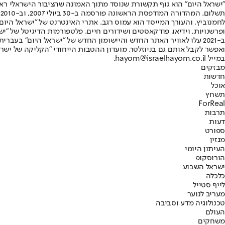
"ישראל היום" הוא גוף תקשורת שנוסד מתוך האמונה שהציבור הישראלי ראוי 
ת
ופרשנויות, וידיאו, פודקאסטים ושידורים חיים. פלטפורמות הדיגיטל של "ישרא
ב-2021 עלו לאוויר האתר החדש והיישומון החדש של "ישראל היום" בע
ואפשר לקבל אותם גם בניוזלטר. מועדון ההטבות הייחודי "הקליקה של ישרא
במייל hayom@israelhayom.co.il.
מבזקים
חדשות
אוכל
תשחץ
ForReal
תרבות
דעות
ספורט
מגזין
העיתון היומי
הורוסקופ
ישראל השבוע
כלכלה
לייף סטייל
מעריב לנוער
טכנולוגיה מדע וסביבה
העולם
משחקים