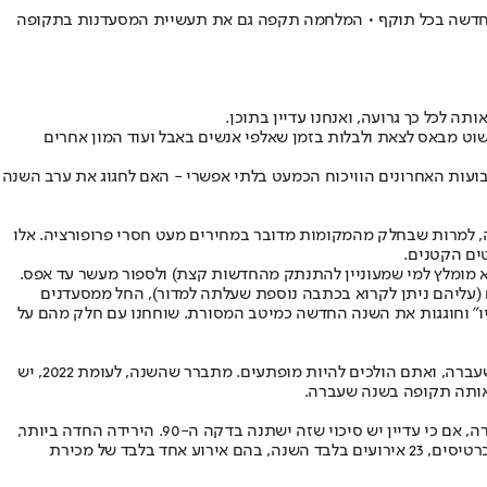
ה החדשה בכל תוקף • המלחמה תקפה גם את תעשיית המסעדנות בתקופה
פשוט מבאס לצאת ולבלות בזמן שאלפי אנשים באבל ועוד המון אחרים
בועות האחרונים הוויכוח הכמעט בלתי אפשרי - האם לחגוג את ערב השנה
ה, למרות שבחלק מהמקומות מדובר במחירים מעט חסרי פרופורציה. אלו
ים הקטנים.
א מומלץ למי שמעוניין להתנתק מהחדשות קצת) ולספור מעשר עד אפס.
(
עליהם ניתן לקרוא בכתבה נוספת שעלתה למדור
), החל ממסעדנים
יו" וחוגגות את השנה החדשה כמיטב המסורת. שוחחנו עם חלק מהם על
פנינו לפלטפורמת הזמנת המסעדות "ontopo" וביקשנו נתונים על ערב השנה החדשה הנוכחי לעומת ערב השנה החדשה של השנה שעברה, ואתם הולכים להיות מופתעים. מתברר שהשנה, לעומת 2022, יש
נתון נוסף כואב וצפוי נוגע להתפלגות הביקושים מבחינת אזורים. ישנה ירידה חדה בביקוש באזור הדרום, כולל 40% פחות באשדוד לעומת השנה שעברה, אם כי עדיין יש סיכוי שזה ישתנה בדקה ה-90. הירידה החדה ביותר,
אגב, היא בפתיחת "איוונטים" לאירועים מיוחדים בסילבסטר, כלומר אזורים מיוחדים באתר המיועדים לאירועים שאליהם צריך להזמין מראש או לקנות כרטיסים, 23 אירועים בלבד השנה, בהם אירוע אחד בלבד של מכירת