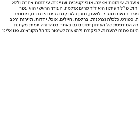
ועקת. עיתונות אמינה, אובייקטיבית ועניינית. עיתונות אחרת וללא
עור החשיפה הגבוה ביותר בימי חול. מו"ל העיתון היא ד"ר מרים אדלסון. העורך הראשי הוא עמר
 והעורך המייסד הוא עמוס רגב. אתרי האינטרנט של "ישראל היום" בעברית ובאנגלית, כמו כן היישומונים (אפליקציות) לאנדרואיד ול-iOS, מציגים חדשות מסביב לשעון, תוכן בלעדי, מבזקים ועדכונים, ניתוחים
, ספורט, כלכלה וצרכנות, בריאות, חיילים, אוכל, יהדות, תיירות ורכב.
דורה המודפסת של העיתון זמינים גם באתר, במהדורה יומית מקוונת,
היום פתוח להערות, לביקורת ולהצעות לשיפור מקהל הקוראים. פנו אלינו