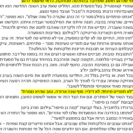
מי שלרגע חושב שמדובר בהחלטה מנותקת, כדאי שיעצור לרגע
עומרי קאופטייל, בעל מסעדת מנא, החליט שאת ערב השנה החדשה הוא חוג
מעובדותיו נרצחו במסיבת ה"נובה" ועובד נוסף נפצע.
"אנחנו פותחים בסילבסטר כי זה נוהג שקורה כל שנה אצלנו", הוא מספר. 
חיים, שנרצחה בנובה, חגגה איתנו את הסילבסטר ועבדה איתנו. הקדשנו א
בשנה שעברה. נקדיש את זה לה ולקרינה שאהבו לחגוג את החיים ולהנות".
מאיה חיים וקארינה פריטיקה ז"ל,צילום: באדיבות המסעדה
"חוץ מזה, החיים פה לא קלים כמסעדן, אני לא מחדש פה לאף אחד. זה ערב 
אנחנו עושים ארוחת שף עם תפריט טעימות סגור - פתיחים, ראשונות, עיקרי
קיבלתם הערות או תגובות חריגות מלקוחות על ההחלטה?
"התגובות טובות. מבינים אותנו ואנשים רוצים את זה בסופו של דבר. מחפ
עדיין בענייני מלחמה, תקופה קשה ומורכבת במיוחד עוברת גם על מסעדת נ
שבילה גם כן במסיבת הנובה, נחטף לעזה. מאז, בין הכנת אוכל ללוחמים ול
אירוע שכולו צהוב,צילום: יח"צ
בכל זאת, או בדיוק בגלל זה, החליטו במסעדה לחגוג את סיום השנה בערב
מוזיקה שמחה עם די ג’י לאורך כל הערב, השנה המוסיקה תהיה רגועה ונעי
הצוות מאוד אופטימי ומתפלל לשובו״.
"לא תפריט מיוחד, לא דיג'יי, סוף שנה ארורה, טוב שהיא נגמרת"
בצד השני של המתרס, וגם את הצד הזה אי אפשר לשפוט כמובן, נמצאים המסע
קבוצת "קפה גן סיפור".
ברנרדו בלחוביץ', בעלי קבוצת "קפה גן סיפור",צילום: מורג ביטן
"פתחנו בהדרגה את המסעדות שלנו לפי אזורים", הוא מספר על החזרה האי
באווירה ובמצב הרוח אבל גם בממוצע לסועד".
"אנחנו עצובים והלקוחות שלנו עצובים. אבל אנחנו מייצרים קצת שפיות - א
הגיבורים שלנו שנלחמים. אם הם יודעים שפה הכל על מי מנוחות והשגרה נש