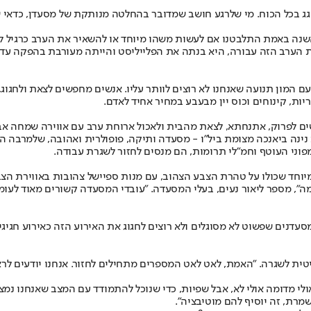
ג בכל הכוח. מי שלרגע חושב שמדובר בהחלטה מנותקת של מסעדן, כ
דאי 
"השנה באמת התלבטנו אם לעשות משהו מיוחד או להשאיר את הערב כרגיל ל
ת הערב הזה עבורה, היא בנתה את הפלייליסט והייתה מעורבת בהפקה עד 
עם המון תנועה שאנחנו לא רוצים לוותר עליו. אנשים מחפשים לצאת ולחגוג
ות, קינוחים וכוס יין מבעבע במחיר אחיד לאדם.
שים לפרוק, אתנחתא, לצאת מהבית ולאכול ארוחת ערב עם אווירה שמחה אבל
ינה ביאנכה מצומת ביל"ו - מסעדה ותיקה, פופולרית ואהובה, שלמרבה הב
מפוני העוטף וחמ"לי תרומות, הם מנסים לחזור לשגרת עבודה.
 מיוחד שכולו על טהרת הצבע הצהוב, עם מנות ספיישל צהובות באווירת 
מה", מספר ליאור נעים, בעלי המסעדה. "עובדי המסעדה קשורים מאוד לעו
דנים שפשוט לא מסוגלים ולא רוצים לחגוג את האירוע הזה כאירוע חגיגי ו
טית לשגרה. "האמת, לאט לאט המספרים מתחילים לחזור. אנחנו יודעים לר
ולי מדומה אולי לא, אבל שפיות, כדי שנוכל להתמודד עם המצב שאנחנו נמצ
מרת, זה יוסיף להם מוטיבציה".