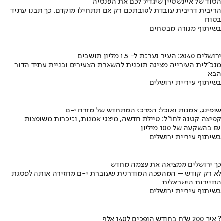
הסוד של איינשטיין שיגדיל לכם את הפנסיה
הריבית דריבית עובדת לטובתכם רק אם תתחילו מוקדם. כך תבנו עתיד
בטוח
בשיתוף מנורה מבטחים
ירושלים 2040: העיר נערכת ל- 1.5 מליון תושבים
מנכ"לית העירייה מציגה תוכנית להשארת הצעירים ובניית עתיד הדור
הבא
בשיתוף עיריית ירושלים
שופינג, אמנות ואוכל: המרכז המתחדש של מזרח י-ם
קפיצה קטנה לחו"ל: טיילת חדשה, מיצגי אמנות, וכיכרות משופצות
בהשקעה של 100 מיליון ₪
בשיתוף עיריית ירושלים
כך ירושלים ממציאה את עצמה מחדש
לא רק קודש – המהפכה המודרנית שעוברת י-ם מחזירה אותה לפסגת
התיירות הישראלית
בשיתוף עיריית ירושלים
איך 200 ש"ח בחודש הופכים ל140 אלף ?