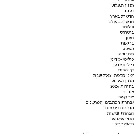
ForReal
מגזין השבוע
דעות
חדשות בארץ
חדשות בעולם
פוליטי
ביטחוני
חינוך
בריאות
משפט
תחבורה
פוליטי-מדיני
כללי ומידע
דף הבית
זמני כניסת וצאת שבת
מגזין השבוע
בחירות 2026
אודות
צור קשר
נבחרת הכתבים והפרשנים
מדיניות פרטיות
הצהרת נגישות
תנאי שימוש
כדאי
להכיר