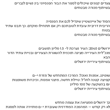
צעדים קטנים שיכולים לסגור את הבור הפנסיוני בין נשים לגברים
בשיתוף מנורה מבטחים
הסוד של איינשטיין שיגדיל לכם את הפנסיה
הריבית דריבית עובדת לטובתכם רק אם תתחילו מוקדם. כך תבנו עתיד
בטוח
בשיתוף מנורה מבטחים
ירושלים 2040: העיר נערכת ל- 1.5 מליון תושבים
מנכ"לית העירייה מציגה תוכנית להשארת הצעירים ובניית עתיד הדור
הבא
בשיתוף עיריית ירושלים
שופינג, אמנות ואוכל: המרכז המתחדש של מזרח י-ם
קפיצה קטנה לחו"ל: טיילת חדשה, מיצגי אמנות, וכיכרות משופצות
בהשקעה של 100 מיליון ₪
בשיתוף עיריית ירושלים
כך ירושלים ממציאה את עצמה מחדש
לא רק קודש – המהפכה המודרנית שעוברת י-ם מחזירה אותה לפסגת