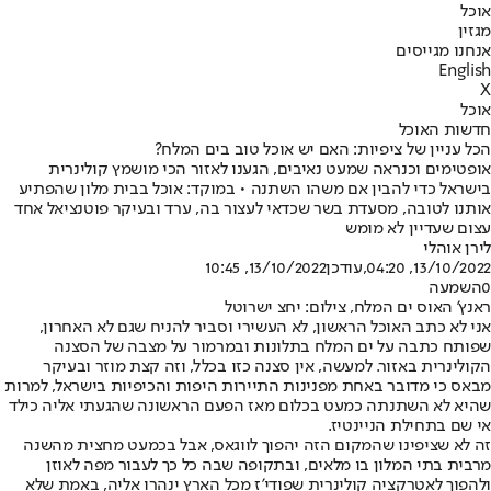
אוכל
מגזין
אנחנו מגייסים
English
X
אוכל
חדשות האוכל
הכל עניין של ציפיות: האם יש אוכל טוב בים המלח?
אופטימים וכנראה שמעט נאיבים, הגענו לאזור הכי מושמץ קולינרית
בישראל כדי להבין אם משהו השתנה • במוקד: אוכל בבית מלון שהפתיע
אותנו לטובה, מסעדת בשר שכדאי לעצור בה, ערד ובעיקר פוטנציאל אחד
עצום שעדיין לא מומש
לירן אוהלי
13/10/2022, 04:20
,עודכן
13/10/2022, 10:45
0
השמעה
ראנץ' האוס ים המלח, צילום: יחצ ישרוטל
אני לא כתב האוכל הראשון, לא העשירי וסביר להניח שגם לא האחרון,
שפותח כתבה על ים המלח בתלונות ובמרמור על מצבה של הסצנה
הקולינרית באזור. למעשה, אין סצנה כזו בכלל, וזה קצת מוזר ובעיקר
מבאס כי מדובר באחת מפנינות התיירות היפות והכיפיות בישראל, למרות
שהיא לא השתנתה כמעט בכלום מאז הפעם הראשונה שהגעתי אליה כילד
אי שם בתחילת הניינטיז.
זה לא שציפינו שהמקום הזה יהפוך לווגאס, אבל בכמעט מחצית מהשנה
מרבית בתי המלון בו מלאים, ובתקופה שבה כל כך לעבור מפה לאוזן
ולהפוך לאטרקציה קולינרית שפודי'ז מכל הארץ ינהרו אליה, באמת שלא