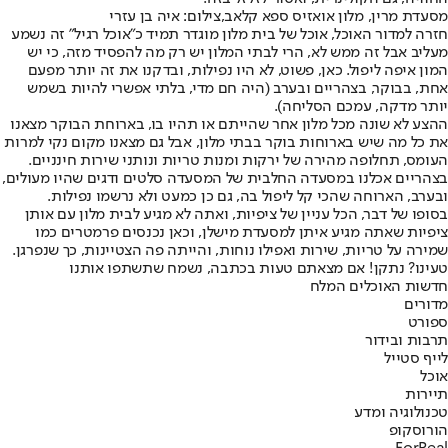
מסעדת מרין, מלון אואזיס ספא קלאב,צילום: איה בן עזרי
חזרה למדור האוכל, אוכל של בית מלון מוגדר תמיד כ"אוכל רגיל" זה נשמע
מעליב אבל זה ממש לא, הרי לבתי המלון יש רק מה להפסיד מזה, כי יש
המון איפה ליפול. כאן, פשוט, לא היו נפילות, ובדקנו את זה יותר מפעם
אחת, בבוקר, בצהריים ובערב (היה חם מדי, בלתי אפשרי להיות בשמש
יותר מדקה, עמכם הסליחה).
ההצע לא שונה מכל מלון אחר שהייתם או תהיו בו, בארוחת הבוקר מצאנו
את כל מה שיש בארוחות בוקר בבתי מלון, אבל גם מצאנו מקום נקי למרות
העומס, תחלופה מהירה של ירקות ומנות טריות ונותני שירות חינניים.
בצהריים אכלנו במסעדה החלבית של המסעדה סלטים ודגים שהיו מעולים,
ובערב, הארוחה שהכי קל ליפול בה, גם כן כמעט ולא נרשמו נפילות.
בסופו של דבר, הכל עניין של ציפיות, ואתה לא מגיע לבית מלון עם אותן
ציפיות שאתה מגיע איתן למסעדת מישלן, וכאן נכנסים פרמטרים כמו
שמירה על טריות, שירות ואפילו נוחות, והייתה פה הצטיינות, כך שנפרגן.
טעינו? נתקן! אם מצאתם טעות בכתבה, נשמח שתשתפו אותנו
חדשות האוכל
ים המלח
מדורים
ספורט
תרבות ובידור
לייף סטייל
אוכל
תיירות
טכנולוגיה ומדע
הורוסקופ