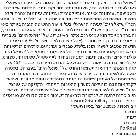
"ישראל היום" הוא גוף תקשורת שנוסד מתוך האמונה שהציבור הישראלי
ראוי לעיתונות טובה יותר, מאוזנת יותר ומדויקת יותר. עיתונות שמדברת
ולא צועקת. עיתונות אמינה, אובייקטיבית ועניינית. עיתונות אחרת וללא
תשלום. המהדורה המודפסת הראשונה פורסמה ב-30 ביולי 2007, וב-2010
הפך "ישראל היום" לעיתון הישראלי בעל שיעור החשיפה הגבוה ביותר בימי
חול. מו"ל העיתון היא ד"ר מרים אדלסון. העורך הראשי הוא עמר לחמנוביץ,
והעורך המייסד הוא עמוס רגב. אתרי האינטרנט של "ישראל היום" בעברית
ובאנגלית, כמו כן היישומונים (אפליקציות) לאנדרואיד ול-iOS, מציגים
חדשות מסביב לשעון, תוכן בלעדי, מבזקים ועדכונים, ניתוחים ופרשנויות,
וידיאו, פודקאסטים ושידורים חיים. פלטפורמות הדיגיטל של "ישראל היום"
כוללות ערוצי חדשות ודעות, תרבות ובידור, לייף סטייל, טכנולוגיה, ספורט,
כלכלה וצרכנות, בריאות, חיילים, אוכל, יהדות, תיירות ורכב. ב-2021 עלו
לאוויר האתר החדש והיישומון החדש של "ישראל היום" בעברית, במטרה
לספק לגולשים חוויה מהירה, עדכנית, בטוחה ונוחה. תכני המהדורה
המודפסת של העיתון זמינים גם באתר, במהדורה יומית מקוונת, ואפשר
לקבל אותם גם בניוזלטר. מועדון ההטבות הייחודי "הקליקה של ישראל
היום" מציע לגולשי האתר הנחות ומבצעים על מוצרים ושירותים. ישראל
היום פתוח להערות, לביקורת ולהצעות לשיפור מקהל הקוראים. פנו אלינו
במייל hayom@israelhayom.co.il.
יום ראשון, 24.5.2026
ח' בסיון תשפ"ו
חדשות
דעות
ספורט
ForReal
תרבות ובידור