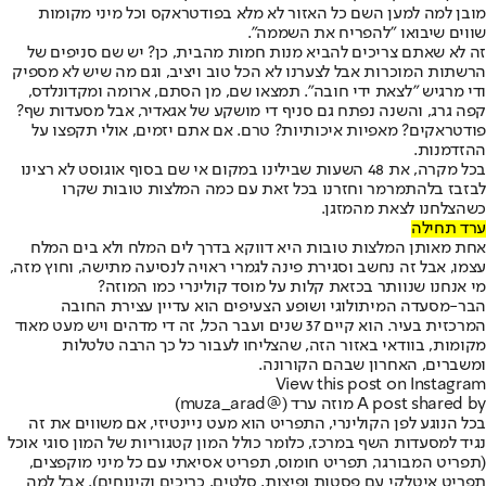
מובן למה למען השם כל האזור לא מלא בפודטראקס וכל מיני מקומות
שווים שיבואו "להפריח את השממה".
זה לא שאתם צריכים להביא מנות חמות מהבית, כן? יש שם סניפים של
הרשתות המוכרות אבל לצערנו לא הכל טוב ויציב, וגם מה שיש לא מספיק
ודי מרגיש "לצאת ידי חובה". תמצאו שם, מן הסתם, ארומה ומקדונלדס,
קפה גרג, והשנה נפתח גם סניף די מושקע של אגאדיר, אבל מסעדות שף?
פודטראקים? מאפיות איכותיות? טרם. אם אתם יזמים, אולי תקפצו על
ההזדמנות.
בכל מקרה, את 48 השעות שבילינו במקום אי שם בסוף אוגוסט לא רצינו
לבזבז בלהתמרמר וחזרנו בכל זאת עם כמה המלצות טובות שקרו
כשהצלחנו לצאת מהמזגן.
ערד תחילה
אחת מאותן המלצות טובות היא דווקא בדרך לים המלח ולא בים המלח
עצמו, אבל זה נחשב וסגירת פינה לגמרי ראויה לנסיעה מתישה, וחוץ מזה,
מי אנחנו שנוותר בכזאת קלות על מוסד קולינרי כמו המוזה?
הבר-מסעדה המיתולוגי ושופע הצעיפים הוא עדיין עצירת החובה
המרכזית בעיר. הוא קיים 37 שנים ועבר הכל, זה די מדהים ויש מעט מאוד
מקומות, בוודאי באזור הזה, שהצליחו לעבור כל כך הרבה טלטלות
ומשברים, האחרון שבהם הקורונה.
View this post on Instagram
A post shared by מוזה ערד (@muza_arad)
בכל הנוגע לפן הקולינרי, התפריט הוא מעט ניינטיזי, אם משווים את זה
נגיד למסעדות השף במרכז, כלומר כולל המון קטגוריות של המון סוגי אוכל
(תפריט המבורגר, תפריט חומוס, תפריט אסיאתי עם כל מיני מוקפצים,
תפריט איטלקי עם פסטות ופיצות, סלטים, כריכים וקינוחים). אבל למה