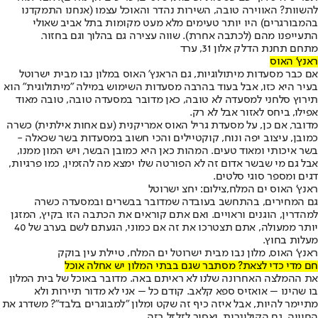
להשוות? האווירה טובה, השירות נהדר והאוכל עצמו (אנחנו התמקדנו
בהמבורגרים) היו יותר טעימים מלא מעט מקומות בתל אביב שאולי
התעייפנו מהם (לכתבה אחרת). שווה עצירה גם בהלוך וגם בחזור.
מתחם תחנת הדלק אלון 31, ערד
ראנץ' האוס
אם כבר מסעדות מיתולוגיות, גם הראנץ' האוס במלון נבו מבית ישרוטל
בעיר היא כזו, אבל בעוד בהרבה מסעדות השימוש במילה "מיתולוגית" הוא
תירוץ סלחני למסעדה לא טובה, כאן מדובר במסעדה טובה, טובה מאוד
אפילו, ביחס לאזור אבל לא רק.
מדובר, אם כן, על מסעדת גריל האוס אמריקנית (עם אחות אילתית) כשרה
כמובן, עיצוב יפה ונוח, קוקטיילים והכי חשוב במסעדות בשר שכאלה -
בשר איכותי ומאוד טעים. המהות כאן היא כמובן הבשר, ויש המון ממנו,
אבל גם מי שבשר אדום זה לא הפורטה שלו ימצא מה להזמין, כמו פרגיות,
דגים ומספר סוגי סלטים.
ראנץ' האוס ים המלח,צילום: יחצ ישרוטל
גם המחירים, בהתחשב בעובדה שמדובר בבשרים ובמסעדה כשרה
למהדרין, הוגנים וראויים. ואם אתם קוראים את הכתבה הזו בקיץ, המזגן
יותר ממעולה, אתם תצטרכו את זה אם כמוני, הגעתם לשם בערב של 40
מעלות בחוץ.
ראנץ' האוס, מלון נבו מבית ישרוטל ים המלח, טיילת עין בוקק
חם מדי כדי לצאת? מסתבר שגם בבתי המלון יש אחלה אוכל
את ההמלצה האחרונה שלנו לא ראיתם באה. מדובר באוכל של בית המלון
בו שהינו – אואזיס ספא קלאב. קודם כל – אני לא מדור תיירות ולא
מתיימר להיות, אבל איזה כיף זה שקט ומלון "למבוגרים בלבד"? משדרג את
החוויה, גם הקולינרית, ואסור לזלזל בזה.