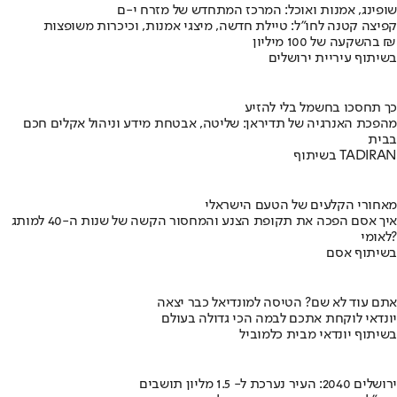
שופינג, אמנות ואוכל: המרכז המתחדש של מזרח י-ם
קפיצה קטנה לחו"ל: טיילת חדשה, מיצגי אמנות, וכיכרות משופצות
בהשקעה של 100 מיליון ₪
בשיתוף עיריית ירושלים
כך תחסכו בחשמל בלי להזיע
מהפכת האנרגיה של תדיראן: שליטה, אבטחת מידע וניהול אקלים חכם
בבית
בשיתוף TADIRAN
מאחורי הקלעים של הטעם הישראלי
איך אסם הפכה את תקופת הצנע והמחסור הקשה של שנות ה-40 למותג
לאומי?
בשיתוף אסם
אתם עוד לא שם? הטיסה למונדיאל כבר יצאה
יונדאי לוקחת אתכם לבמה הכי גדולה בעולם
בשיתוף יונדאי מבית כלמוביל
ירושלים 2040: העיר נערכת ל- 1.5 מליון תושבים