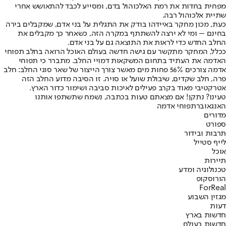
מפחית בחדות את רמת האלכוהול בדם, ומסייע לכבד להתאושש אחרי
שתיית אלכוהול רבה.
כעת, מכון מחקר באיידהו בודק את התגלית על בני אדם, שמקבלים בירה
בחינם – ומי לא ירצה להשתתף במקרה הזה, כשאחר כך מקבלים את
החלב החדש כדי לראות את התוצאה גם על בני אדם.
ככלל, המחקר מתקשר עם גישה חדשה בעולם האוכל הרואה בחלב תפוחי
האדמה את העתיד בתחום המשקאות דמויי החלב. מתברר כי תפוחי
אדמה צורכים 56% פחות מים מאשר צורך הייצור של שאר סוגי החלב: חלב
פרה, חלב שקדים, שיבולת שועל או סויה. זו הסיבה מדוע החלב הזה
אטרקטיבי מאוד בקרב פעילים לאיכות סביבה ושימור כדור הארץ.
טעינו? נתקן! אם מצאתם טעות בכתבה, נשמח שתשתפו אותנו
האנגאובר
תפוחי אדמה
מדורים
ספורט
תרבות ובידור
לייף סטייל
אוכל
תיירות
טכנולוגיה ומדע
הורוסקופ
ForReal
מגזין השבוע
דעות
חדשות בארץ
חדשות בעולם