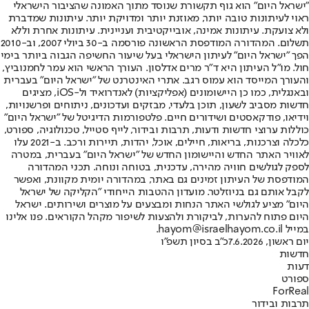
"ישראל היום" הוא גוף תקשורת שנוסד מתוך האמונה שהציבור הישראלי
ראוי לעיתונות טובה יותר, מאוזנת יותר ומדויקת יותר. עיתונות שמדברת
ולא צועקת. עיתונות אמינה, אובייקטיבית ועניינית. עיתונות אחרת וללא
תשלום. המהדורה המודפסת הראשונה פורסמה ב-30 ביולי 2007, וב-2010
הפך "ישראל היום" לעיתון הישראלי בעל שיעור החשיפה הגבוה ביותר בימי
חול. מו"ל העיתון היא ד"ר מרים אדלסון. העורך הראשי הוא עמר לחמנוביץ,
והעורך המייסד הוא עמוס רגב. אתרי האינטרנט של "ישראל היום" בעברית
ובאנגלית, כמו כן היישומונים (אפליקציות) לאנדרואיד ול-iOS, מציגים
חדשות מסביב לשעון, תוכן בלעדי, מבזקים ועדכונים, ניתוחים ופרשנויות,
וידיאו, פודקאסטים ושידורים חיים. פלטפורמות הדיגיטל של "ישראל היום"
כוללות ערוצי חדשות ודעות, תרבות ובידור, לייף סטייל, טכנולוגיה, ספורט,
כלכלה וצרכנות, בריאות, חיילים, אוכל, יהדות, תיירות ורכב. ב-2021 עלו
לאוויר האתר החדש והיישומון החדש של "ישראל היום" בעברית, במטרה
לספק לגולשים חוויה מהירה, עדכנית, בטוחה ונוחה. תכני המהדורה
המודפסת של העיתון זמינים גם באתר, במהדורה יומית מקוונת, ואפשר
לקבל אותם גם בניוזלטר. מועדון ההטבות הייחודי "הקליקה של ישראל
היום" מציע לגולשי האתר הנחות ומבצעים על מוצרים ושירותים. ישראל
היום פתוח להערות, לביקורת ולהצעות לשיפור מקהל הקוראים. פנו אלינו
במייל hayom@israelhayom.co.il.
יום ראשון, 7.6.2026
כ"ב בסיון תשפ"ו
חדשות
דעות
ספורט
ForReal
תרבות ובידור