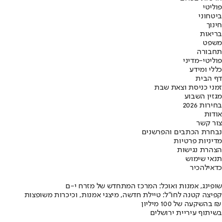
פוליטי
ביטחוני
חינוך
בריאות
משפט
תחבורה
פוליטי-מדיני
כללי ומידע
דף הבית
זמני כניסת וצאת שבת
מגזין השבוע
בחירות 2026
אודות
צור קשר
נבחרת הכתבים והפרשנים
מדיניות פרטיות
הצהרת נגישות
תנאי שימוש
כדאי
להכיר
שופינג, אמנות ואוכל: המרכז המתחדש של מזרח י-ם
קפיצה קטנה לחו"ל: טיילת חדשה, מיצגי אמנות, וכיכרות משופצות
בהשקעה של 100 מיליון ₪
בשיתוף עיריית ירושלים