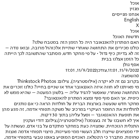
אוכל
מגזין
אנחנו מגייסים
English
X
אוכל
חדשות האוכל
האם הפתרון להאנגאובר היה כל הזמן הזה במטבח שלנו?
כולנו מכירים את התחושה שאחרי שתיית אלכוהול מרובה, ובואו נודה –
זה לא בדיוק כיף גדול • על פי מחקר חדש, מסתבר שהתשובה לכך הייתה
כל הזמן אצלנו בבית
אסף גולן
11/9/2022, 11:01
,עודכן
11/9/2022, 11:01
0
השמעה
בקרוב גם זה לא יקרה (אילוסטרציה), צילום: Thinkstock Photos
מי מאיתנו לא חווה איזה האנגאובר אחד או שניים בחייו? כולנו זוכרים את
התחושה שאחרי, שאפשר להגיד עליה – בלשון המעטה – שהיא ממש לא
כיפית. אך האם סוף סוף נמצא הפתרון להאנגאובר?
מחקר חדש שנעשה בארצות הברית על חולדות הראה כי אם נותנים
לחולדות את החומר העיקרי במרכיב של משקה תפוחי אדמה, זה מנע מהן
את תופעת ההאנגאובר – ופעל עליהן בתוך 30 דקות.
איך לא חשבנו על זה בעצמנו? (אילוסטרציה),צילום: דודי ועקנין
התגלית הנוכחית, שמצויה כעת במחקר מתקדם על בני אדם, נעשתה על
ידי ממציאים שייצרו חלב העשוי ממי מעיינות, מיצוי תפוחי אדמה ואצות
טחונות. מתברר כי הקטלאז, האנזים המופיע באופן טבעי בתפוחי אדמה,