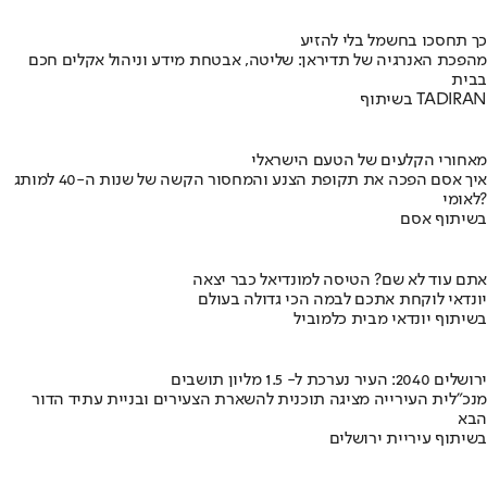
כך תחסכו בחשמל בלי להזיע
מהפכת האנרגיה של תדיראן: שליטה, אבטחת מידע וניהול אקלים חכם
בבית
בשיתוף TADIRAN
מאחורי הקלעים של הטעם הישראלי
איך אסם הפכה את תקופת הצנע והמחסור הקשה של שנות ה-40 למותג
לאומי?
בשיתוף אסם
אתם עוד לא שם? הטיסה למונדיאל כבר יצאה
יונדאי לוקחת אתכם לבמה הכי גדולה בעולם
בשיתוף יונדאי מבית כלמוביל
ירושלים 2040: העיר נערכת ל- 1.5 מליון תושבים
מנכ"לית העירייה מציגה תוכנית להשארת הצעירים ובניית עתיד הדור
הבא
בשיתוף עיריית ירושלים