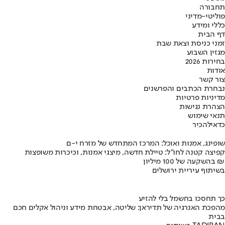
תחבורה
פוליטי-מדיני
כללי ומידע
דף הבית
זמני כניסת וצאת שבת
מגזין השבוע
בחירות 2026
אודות
צור קשר
נבחרת הכתבים והפרשנים
מדיניות פרטיות
הצהרת נגישות
תנאי שימוש
כדאי
להכיר
שופינג, אמנות ואוכל: המרכז המתחדש של מזרח י-ם
קפיצה קטנה לחו"ל: טיילת חדשה, מיצגי אמנות, וכיכרות משופצות
בהשקעה של 100 מיליון ₪
בשיתוף עיריית ירושלים
כך תחסכו בחשמל בלי להזיע
מהפכת האנרגיה של תדיראן: שליטה, אבטחת מידע וניהול אקלים חכם
בבית