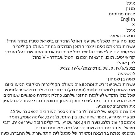
אוכל
מגזין
אנחנו מגייסים
English
X
אוכל
חדשות האוכל
צפו: מה קרה כשכל משפיעני האוכל החזקים בישראל נסגרו בחדר אחד?
עשרות מהמתכונאים ויוצרי התוכן הגדולים ביותר בעולם הקולינריה
המקומי הגיעו למשרדי meta בתל אביב וגם אנחנו היינו שם • על הפרק:
קריאייטיב, תוכן, הרצאות וכמובן, הפיל שבחדר - V כחול
לירן אוהלי
19/6/2022, 08:50
,עודכן
19/6/2022, 09:22
0
השמעה
משה בן שמחון
עשרות משפיעני רשת ומתכונאים מעולם הקולינריה המקומי הגיעו ביום
שני האחרון למשרדי meta (פייסבוק) ברחוב רוטשילד בתל אביב למפגש
שכל כולו הוקדש לעולמות התוכן שלהם, כחלק מסדרת מפגשים שעורכים
אנשי הרשת החברתית ליוצרי תוכן במגוון תחומים בכדי לעזור להם להפוך
את התחביב למקצוע.
אם אתם בקטע של לנסות ולחבר את מספר העוקבים המצטבר של 40
מבקרי האירוע, נספר שהיו שם, בין היתר, גל זהבי, אליטה אופק, תומר
אומנסקי, עוז תלם, נועה רוזין, אור שפיץ, עדי קלינגהופר, שירי עמית, רובי
מיכאל ועוד רבים, ככה שמדובר על כמה מיליונים טובים.
המפגש נפתח בהרצאה וסקירה של סמנכ"לית התקשורת של החברה, מעין