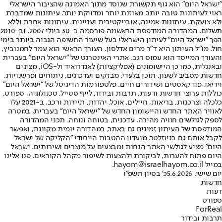
"ישראל היום" הוא גוף תקשורת שנוסד מתוך האמונה שהציבור הישראלי
ראוי לעיתונות טובה יותר, מאוזנת יותר ומדויקת יותר. עיתונות שמדברת
ולא צועקת. עיתונות אמינה, אובייקטיבית ועניינית. עיתונות אחרת וללא
תשלום. המהדורה המודפסת הראשונה פורסמה ב-30 ביולי 2007, וב-2010
הפך "ישראל היום" לעיתון הישראלי בעל שיעור החשיפה הגבוה ביותר בימי
חול. מו"ל העיתון היא ד"ר מרים אדלסון. העורך הראשי הוא עמר לחמנוביץ,
והעורך המייסד הוא עמוס רגב. אתרי האינטרנט של "ישראל היום" בעברית
ובאנגלית, כמו כן היישומונים (אפליקציות) לאנדרואיד ול-iOS, מציגים
חדשות מסביב לשעון, תוכן בלעדי, מבזקים ועדכונים, ניתוחים ופרשנויות,
וידיאו, פודקאסטים ושידורים חיים. פלטפורמות הדיגיטל של "ישראל היום"
כוללות ערוצי חדשות ודעות, תרבות ובידור, לייף סטייל, טכנולוגיה, ספורט,
כלכלה וצרכנות, בריאות, חיילים, אוכל, יהדות, תיירות ורכב. ב-2021 עלו
לאוויר האתר החדש והיישומון החדש של "ישראל היום" בעברית, במטרה
לספק לגולשים חוויה מהירה, עדכנית, בטוחה ונוחה. תכני המהדורה
המודפסת של העיתון זמינים גם באתר, במהדורה יומית מקוונת, ואפשר
לקבל אותם גם בניוזלטר. מועדון ההטבות הייחודי "הקליקה של ישראל
היום" מציע לגולשי האתר הנחות ומבצעים על מוצרים ושירותים. ישראל
היום פתוח להערות, לביקורת ולהצעות לשיפור מקהל הקוראים. פנו אלינו
במייל hayom@israelhayom.co.il.
יום שישי, 5.6.2026
כ' בסיון תשפ"ו
חדשות
דעות
ספורט
ForReal
תרבות ובידור