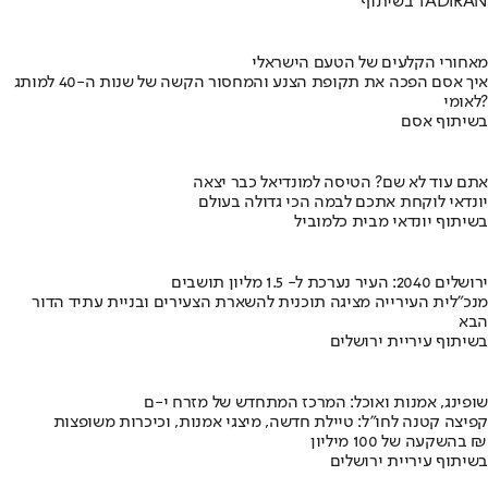
בשיתוף TADIRAN
מאחורי הקלעים של הטעם הישראלי
איך אסם הפכה את תקופת הצנע והמחסור הקשה של שנות ה-40 למותג
לאומי?
בשיתוף אסם
אתם עוד לא שם? הטיסה למונדיאל כבר יצאה
יונדאי לוקחת אתכם לבמה הכי גדולה בעולם
בשיתוף יונדאי מבית כלמוביל
ירושלים 2040: העיר נערכת ל- 1.5 מליון תושבים
מנכ"לית העירייה מציגה תוכנית להשארת הצעירים ובניית עתיד הדור
הבא
בשיתוף עיריית ירושלים
שופינג, אמנות ואוכל: המרכז המתחדש של מזרח י-ם
קפיצה קטנה לחו"ל: טיילת חדשה, מיצגי אמנות, וכיכרות משופצות
בהשקעה של 100 מיליון ₪
בשיתוף עיריית ירושלים