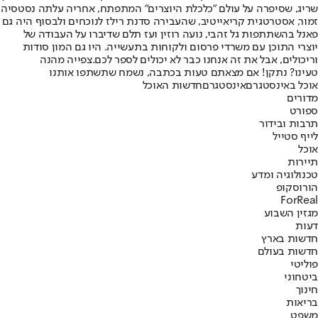
שריג, שסיפרה על עולם "כלכלת היוצרים" המתפתח, אחריה עלתה נסטסיה
זמור, אסטרטגית קריאייטיב, שהעבירה סדנת רילז לנוכחים ולבסוף היה גם
פאנל בהשתתפות גל זהבי, נועה רוזין ועז תלם שדיברו על העבודה של
יוצרי התוכן עם משרדי פרסום ולקוחות בתעשייה. היו גם המון סודות
וריכולים, אבל את זה אנחנו כבר לא יכולים לספר לכם.
צפייה מהנה
טעינו? נתקן! אם מצאתם טעות בכתבה, נשמח שתשתפו אותנו
אוכל באינסטגרם
אינסטגרם
חדשות האוכל
מדורים
ספורט
תרבות ובידור
לייף סטייל
אוכל
תיירות
טכנולוגיה ומדע
הורוסקופ
ForReal
מגזין השבוע
דעות
חדשות בארץ
חדשות בעולם
פוליטי
ביטחוני
חינוך
בריאות
משפט