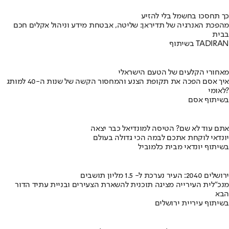
כך תחסכו בחשמל בלי להזיע
מהפכת האנרגיה של תדיראן: שליטה, אבטחת מידע וניהול אקלים חכם
בבית
בשיתוף TADIRAN
מאחורי הקלעים של הטעם הישראלי
איך אסם הפכה את תקופת הצנע והמחסור הקשה של שנות ה-40 למותג
לאומי?
בשיתוף אסם
אתם עוד לא שם? הטיסה למונדיאל כבר יצאה
יונדאי לוקחת אתכם לבמה הכי גדולה בעולם
בשיתוף יונדאי מבית כלמוביל
ירושלים 2040: העיר נערכת ל- 1.5 מליון תושבים
מנכ"לית העירייה מציגה תוכנית להשארת הצעירים ובניית עתיד הדור
הבא
בשיתוף עיריית ירושלים