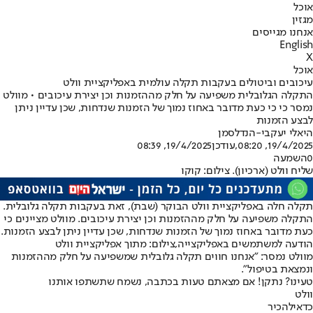
אוכל
מגזין
אנחנו מגייסים
English
X
אוכל
עיכובים וביטולים בעקבות תקלה עולמית באפליקציית וולט
התקלה הגלובלית משפיעה על חלק מההזמנות וכן יצירת עיכובים • מוולט
נמסר כי כי כעת מדובר באחוז נמוך של הזמנות שנדחות, שכן עדיין ניתן
לבצע הזמנות
היאלי יעקבי-הנדלסמן
19/4/2025, 08:20
,עודכן
19/4/2025, 08:39
0
השמעה
שליח וולט (ארכיון). צילום: קוקו
תקלה חלה באפליקציית וולט הבוקר (שבת), זאת בעקבות תקלה גלובלית.
התקלה משפיעה על חלק מההזמנות וכן יצירת עיכובים. מוולט מציינים כי
כעת מדובר באחוז נמוך של הזמנות שנדחות, שכן עדיין ניתן לבצע הזמנות.
הודעה למשתמשים באפליקצייה,צילום: מתוך אפליקציית וולט
מוולט נמסר: "אנחנו חווים תקלה גלובלית שמשפיעה על חלק מההזמנות
ונמצאת בטיפול".
טעינו? נתקן! אם מצאתם טעות בכתבה, נשמח שתשתפו אותנו
וולט
כדאי
להכיר