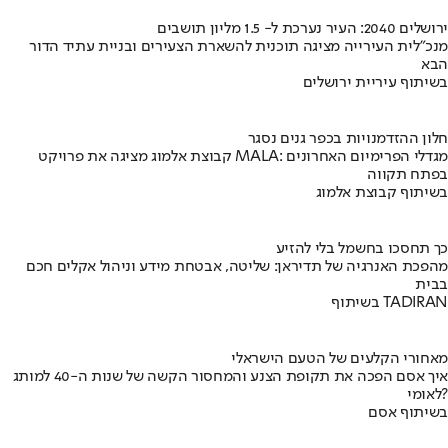
ירושלים 2040: העיר נערכת ל- 1.5 מליון תושבים
מנכ"לית העירייה מציגה תוכנית להשארת הצעירים ובניית עתיד הדור
הבא
בשיתוף עיריית ירושלים
חלון ההזדמנויות בכפר גנים נסגר
קבוצת אלמוג מציגה את פרויקט MALA: מגדלי הפרימיום האחרונים
בפתח תקווה
בשיתוף קבוצת אלמוג
כך תחסכו בחשמל בלי להזיע
מהפכת האנרגיה של תדיראן: שליטה, אבטחת מידע וניהול אקלים חכם
בבית
בשיתוף TADIRAN
מאחורי הקלעים של הטעם הישראלי
איך אסם הפכה את תקופת הצנע והמחסור הקשה של שנות ה-40 למותג
לאומי?
בשיתוף אסם