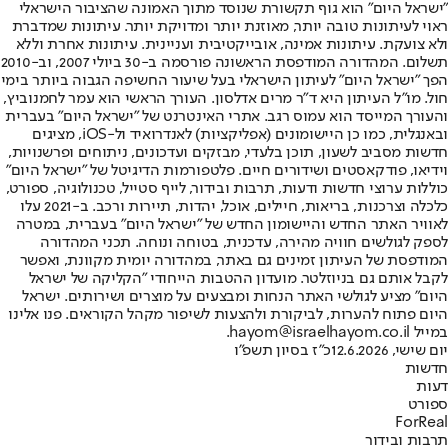
"ישראל היום" הוא גוף תקשורת שנוסד מתוך האמונה שהציבור הישראלי
ראוי לעיתונות טובה יותר, מאוזנת יותר ומדויקת יותר. עיתונות שמדברת
ולא צועקת. עיתונות אמינה, אובייקטיבית ועניינית. עיתונות אחרת וללא
תשלום. המהדורה המודפסת הראשונה פורסמה ב-30 ביולי 2007, וב-2010
הפך "ישראל היום" לעיתון הישראלי בעל שיעור החשיפה הגבוה ביותר בימי
חול. מו"ל העיתון היא ד"ר מרים אדלסון. העורך הראשי הוא עמר לחמנוביץ,
והעורך המייסד הוא עמוס רגב. אתרי האינטרנט של "ישראל היום" בעברית
ובאנגלית, כמו כן היישומונים (אפליקציות) לאנדרואיד ול-iOS, מציגים
חדשות מסביב לשעון, תוכן בלעדי, מבזקים ועדכונים, ניתוחים ופרשנויות,
וידיאו, פודקאסטים ושידורים חיים. פלטפורמות הדיגיטל של "ישראל היום"
כוללות ערוצי חדשות ודעות, תרבות ובידור, לייף סטייל, טכנולוגיה, ספורט,
כלכלה וצרכנות, בריאות, חיילים, אוכל, יהדות, תיירות ורכב. ב-2021 עלו
לאוויר האתר החדש והיישומון החדש של "ישראל היום" בעברית, במטרה
לספק לגולשים חוויה מהירה, עדכנית, בטוחה ונוחה. תכני המהדורה
המודפסת של העיתון זמינים גם באתר, במהדורה יומית מקוונת, ואפשר
לקבל אותם גם בניוזלטר. מועדון ההטבות הייחודי "הקליקה של ישראל
היום" מציע לגולשי האתר הנחות ומבצעים על מוצרים ושירותים. ישראל
היום פתוח להערות, לביקורת ולהצעות לשיפור מקהל הקוראים. פנו אלינו
במייל hayom@israelhayom.co.il.
יום שישי, 12.6.2026
כ"ז בסיון תשפ"ו
חדשות
דעות
ספורט
ForReal
תרבות ובידור