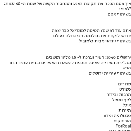
איך אסם הפכה את תקופת הצנע והמחסור הקשה של שנות ה-40 למותג
לאומי?
בשיתוף אסם
אתם עוד לא שם? הטיסה למונדיאל כבר יצאה
יונדאי לוקחת אתכם לבמה הכי גדולה בעולם
בשיתוף יונדאי מבית כלמוביל
ירושלים 2040: העיר נערכת ל- 1.5 מליון תושבים
מנכ"לית העירייה מציגה תוכנית להשארת הצעירים ובניית עתיד הדור
הבא
בשיתוף עיריית ירושלים
מדורים
ספורט
תרבות ובידור
לייף סטייל
אוכל
תיירות
טכנולוגיה ומדע
הורוסקופ
ForReal