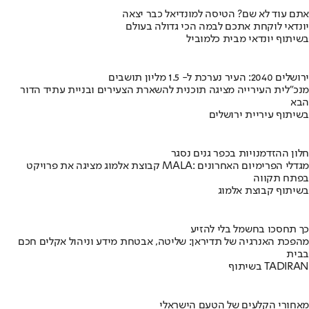
אתם עוד לא שם? הטיסה למונדיאל כבר יצאה
יונדאי לוקחת אתכם לבמה הכי גדולה בעולם
בשיתוף יונדאי מבית כלמוביל
ירושלים 2040: העיר נערכת ל- 1.5 מליון תושבים
מנכ"לית העירייה מציגה תוכנית להשארת הצעירים ובניית עתיד הדור
הבא
בשיתוף עיריית ירושלים
חלון ההזדמנויות בכפר גנים נסגר
קבוצת אלמוג מציגה את פרויקט MALA: מגדלי הפרימיום האחרונים
בפתח תקווה
בשיתוף קבוצת אלמוג
כך תחסכו בחשמל בלי להזיע
מהפכת האנרגיה של תדיראן: שליטה, אבטחת מידע וניהול אקלים חכם
בבית
בשיתוף TADIRAN
מאחורי הקלעים של הטעם הישראלי